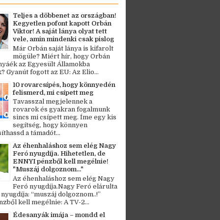
Teljes a döbbenet az országban!
Kegyetlen pofont kapott Orbán
Viktor! A saját lánya olyat tett
vele, amin mindenki csak pislog
Már Orbán saját lánya is kifarolt
mögüle? Miért hír, hogy Orbán
ányáék az Egyesült Államokba
? Gyanút fogott az EU: Az Elio...
10 rovarcsípés, hogy könnyedén
felismerd, mi csípett meg
Tavasszal megjelennek a
rovarok és gyakran fogalmunk
sincs mi csípett meg. Íme egy kis
segítség, hogy könnyen
thassd a támadót...
Az éhenhaláshoz sem elég Nagy
Feró nyugdíja. Hihetetlen, de
ENNYI pénzből kell megélnie!
"Muszáj dolgoznom..."
Az éhenhaláshoz sem elég Nagy
Feró nyugdíja.Nagy Feró elárulta
 nyugdíja: “muszáj dolgoznom..!”
zből kell megélnie: A TV-2...
Édesanyák imája – mondd el