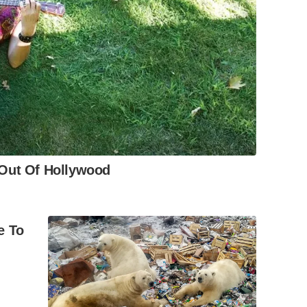
 Out Of Hollywood
e To