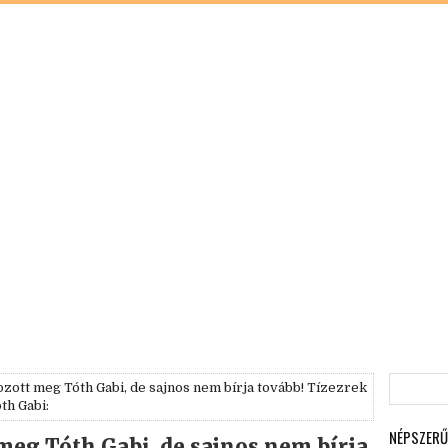
zott meg Tóth Gabi, de sajnos nem bírja tovább! Tízezrek
th Gabi:
NÉPSZERŰ
meg Tóth Gabi, de sajnos nem bírja