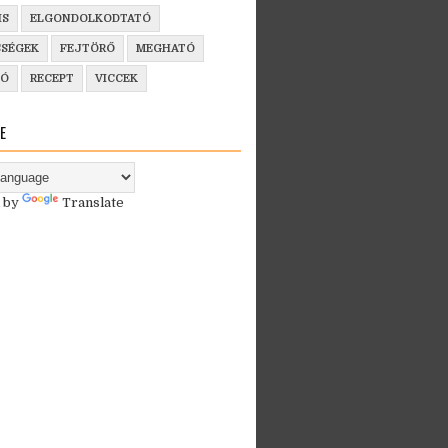
IS
ELGONDOLKODTATÓ
SSÉGEK
FEJTÖRŐ
MEGHATÓ
ZÓ
RECEPT
VICCEK
E
 by
Translate