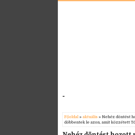
-
Főoldal
»
aktuális
» Nehéz döntést ho
döbbentek le azon, amit közzétett Tó
Nehéz döntést hozott 