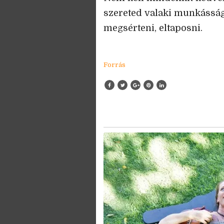
szereted valaki munkásság
megsérteni, eltaposni.
Forrás