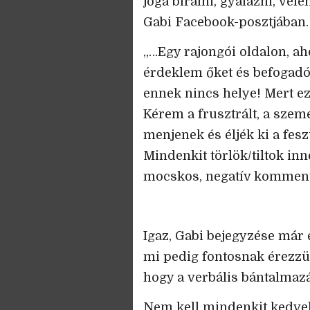
joga bírálni, gyalázni, vé
Gabi Facebook-posztjában.
„…Egy rajongói oldalon, ah
érdeklem őket és befogadó
ennek nincs helye! Mert ez
Kérem a frusztrált, a sze
menjenek és éljék ki a fes
Mindenkit törlök/tiltok in
mocskos, negatív kommente
Igaz, Gabi bejegyzése már e
mi pedig fontosnak érezzük 
hogy a verbális bántalmaz
Nem kell mindenkit kedvel