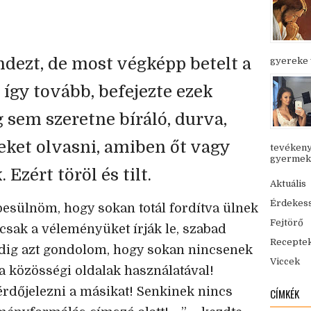
ndezt, de most végképp betelt a
gyereke v
 így tovább, befejezte ezek
g sem szeretne bíráló, durva,
ket olvasni, amiben őt vagy
tevékeny
gyermekük
 Ezért töröl és tilt.
Aktuális
Érdekes
besülnöm, hogy sokan totál fordítva ülnek
Fejtörő
 csak a véleményüket írják le, szabad
Recepte
edig azt gondolom, hogy sokan nincsenek
Viccek
a közösségi oldalak használatával!
rdőjelezni a másikat! Senkinek nincs
CÍMKÉK