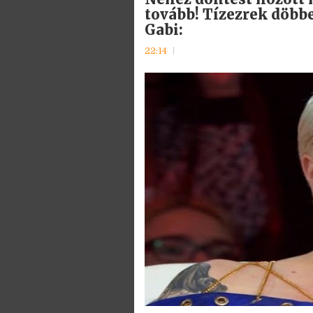
tovább! Tízezrek döbbe
Gabi:
22:14