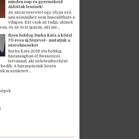
minden nap és gyermekeid
áldottak lesznek!
Az anyai szeretet egy olyan erő,
ami semmihez sem hasonlítható a
világon. Ezt csak az tudja, akinek
an, és az érzi igazán, aki me...
Ilyen boldog Sarka Kata a közel
70 éves új férjével– mutatjuk a
szerelmeseket
Sarka Kata 2018 óta boldog
házasságban él Bessenyei
Istvánnal, aki üzletemberként
kedik. A házaspárnak közös
 is született ...
ségek
k