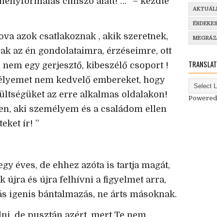
leményformálás címszó alatt! …” – kezdte
AKTUÁL
ÉRDEKE
ova azok csatlakoznak , akik szeretnek,
MEGRÁ
ak az én gondolataimra, érzéseimre, ott
TRANSLAT
 nem egy gerjesztő, kibeszélő csoport !
mélyemet nem kedvelő embereket, hogy
zültségüket az erre alkalmas oldalakon!
Powered
nen, aki személyem és a családom ellen
ket ír! ”
gy éves, de ehhez azóta is tartja magát,
újra és újra felhívni a figyelmet arra,
ás igenis bántalmazás, ne árts másoknak.
ni, de pusztán azért, mert Te nem