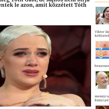
ntek le azon, amit közzétett Tóth
Viktor l
költöztek
beazonosí
mennyi a
Ennyi pén