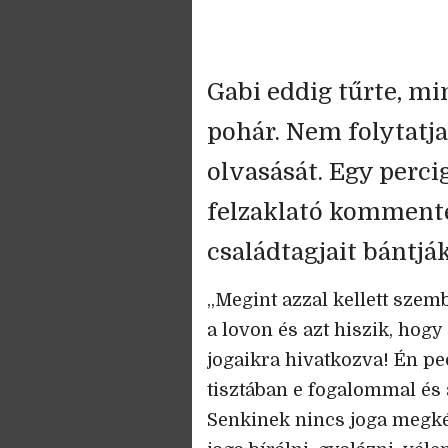
Gabi eddig tűrte, mi
pohár. Nem folytatja
olvasását. Egy perci
felzaklató kommente
családtagjait bántják.
„Megint azzal kellett szem
a lovon és azt hiszik, hogy
jogaikra hivatkozva! Én p
tisztában e fogalommal és 
Senkinek nincs joga megké