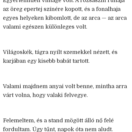
Egyértelműen vintage volt. A rózsaszín ruhája
az öreg epertej színére kopott, és a fonalhaja
egyes helyeken kibomlott, de az arca — az arca
valami egészen különleges volt.
Világoskék, tágra nyílt szemekkel nézett, és
karjában egy kisebb babát tartott.
Valami majdnem anyai volt benne, mintha arra
várt volna, hogy valaki felvegye.
Felemeltem, és a stand mögött álló nő felé
fordultam. Úgy tűnt, napok óta nem aludt.