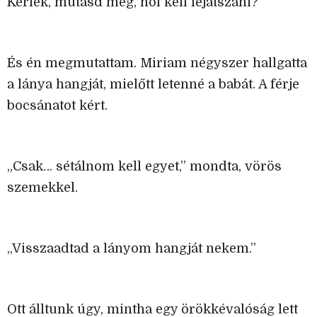
Kérlek, mutasd meg, hol kell lejátszani?”
És én megmutattam. Miriam négyszer hallgatta
a lánya hangját, mielőtt letenné a babát. A férje
bocsánatot kért.
„Csak… sétálnom kell egyet,” mondta, vörös
szemekkel.
„Visszaadtad a lányom hangját nekem.”
Ott álltunk úgy, mintha egy örökkévalóság lett