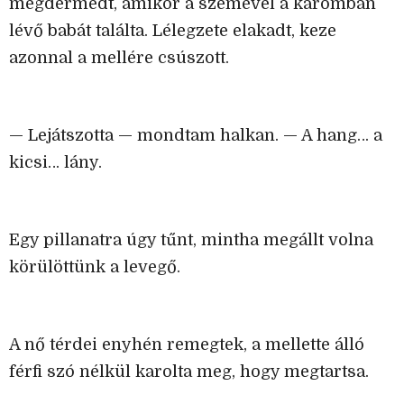
megdermedt, amikor a szemével a karomban
lévő babát találta. Lélegzete elakadt, keze
azonnal a mellére csúszott.
— Lejátszotta — mondtam halkan. — A hang… a
kicsi… lány.
Egy pillanatra úgy tűnt, mintha megállt volna
körülöttünk a levegő.
A nő térdei enyhén remegtek, a mellette álló
férfi szó nélkül karolta meg, hogy megtartsa.