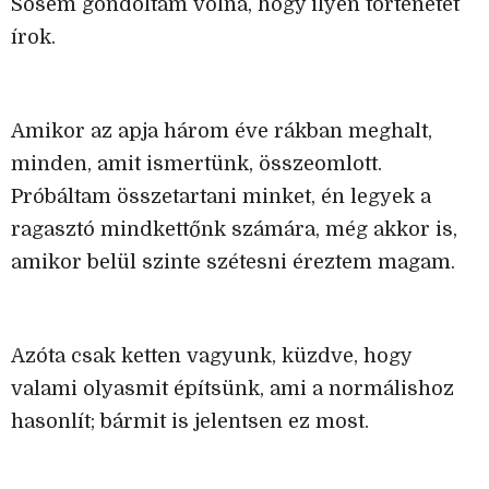
Sosem gondoltam volna, hogy ilyen történetet
írok.
Amikor az apja három éve rákban meghalt,
minden, amit ismertünk, összeomlott.
Próbáltam összetartani minket, én legyek a
ragasztó mindkettőnk számára, még akkor is,
amikor belül szinte szétesni éreztem magam.
Azóta csak ketten vagyunk, küzdve, hogy
valami olyasmit építsünk, ami a normálishoz
hasonlít; bármit is jelentsen ez most.