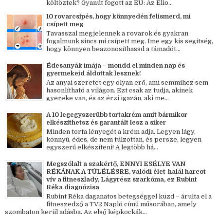
költöztek? Gyanút fogott az EU: Az Elio...
10 rovarcsípés, hogy könnyedén felismerd, mi
csípett meg
Tavasszal megjelennek a rovarok és gyakran
fogalmunk sincs mi csípett meg. Íme egy kis segítség,
hogy könnyen beazonosíthassd a támadót...
Édesanyák imája – mondd el minden nap és
gyermekeid áldottak lesznek!
Az anyai szeretet egy olyan erő, ami semmihez sem
hasonlítható a világon. Ezt csak az tudja, akinek
gyereke van, és az érzi igazán, aki me...
A 10 legegyszerűbb tortakrém amit bármikor
elkészíthetsz és garantált lesz a siker
Minden torta lényegét a krém adja. Legyen lágy,
könnyű, édes, de nem túlzottan, és persze, legyen
egyszerű elkészíteni! A legtöbb há...
Megszólalt a szakértő, ENNYI ESÉLYE VAN
RÉKÁNAK A TÚLÉLÉSRE, valódi élet-halál harcot
vív a fitneszlady, Lágyrész szarkóma, ez Rubint
Réka diagnózisa
Rubint Réka daganatos betegséggel küzd – árulta el a
fitneszedző a TV2 Napló című műsorában, amely
szombaton kerül adásba. Az első képkockák...