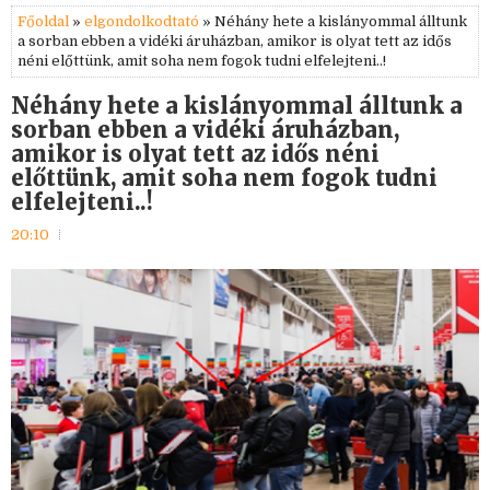
Főoldal
»
elgondolkodtató
» Néhány hete a kislányommal álltunk
a sorban ebben a vidéki áruházban, amikor is olyat tett az idős
néni előttünk, amit soha nem fogok tudni elfelejteni..!
Néhány hete a kislányommal álltunk a
sorban ebben a vidéki áruházban,
amikor is olyat tett az idős néni
előttünk, amit soha nem fogok tudni
elfelejteni..!
20:10