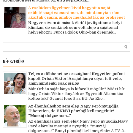
szombaton kerül adásba. Az első képkockák...
A családom figyelmen kívül hagyott a saját
születésnapi vacsorámon, de mindannyian rám
akartak csapni, amikor meghallották az örökséget
Negyven éven át mások életét javítgattam a helyi
klinikán, de senkinek sem volt ideje a sajátomat
helyrehozni. Furcsa dolog Ohio-ban öregnek...
NÉPSZERŰEK
Teljes a döbbenet az országban! Kegyetlen pofont
kapott Orbán Viktor! A saját lánya olyat tett vele,
amin mindenki csak pislog
Már Orbán saját lánya is kifarolt mögüle? Miért hír,
hogy Orbán Viktor lányáék az Egyesült Államokba
költöztek? Gyanút fogott az EU: Az Elio...
Az éhenhaláshoz sem elég Nagy Feró nyugdíja.
Hihetetlen, de ENNYI pénzből kell megélnie!
"Muszáj dolgoznom..."
Az éhenhaláshoz sem elég Nagy Feró nyugdíja.Nagy
Feró elárulta mennyi a nyugdíja: “muszáj
dolgoznom..!” Ennyi pénzből kell megélnie: A TV-2...