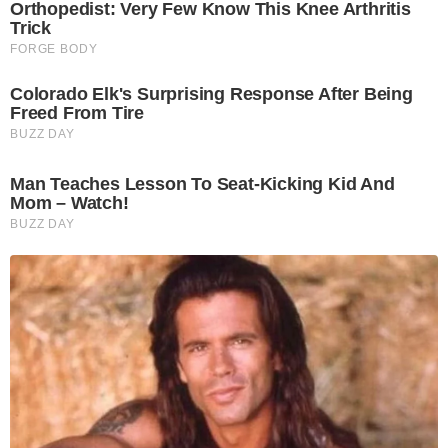
Orthopedist: Very Few Know This Knee Arthritis
Trick
FORGE BODY
Colorado Elk's Surprising Response After Being
Freed From Tire
BUZZ DAY
Man Teaches Lesson To Seat-Kicking Kid And
Mom – Watch!
BUZZ DAY