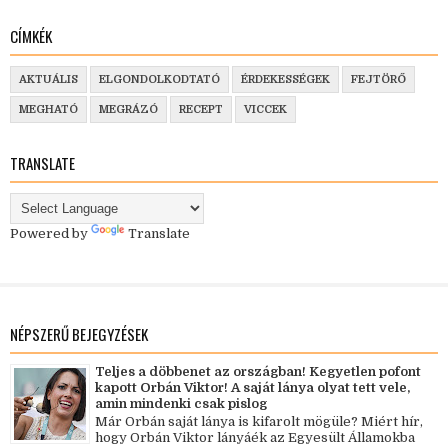
CÍMKÉK
AKTUÁLIS
ELGONDOLKODTATÓ
ÉRDEKESSÉGEK
FEJTÖRŐ
MEGHATÓ
MEGRÁZÓ
RECEPT
VICCEK
TRANSLATE
Powered by
Translate
NÉPSZERŰ BEJEGYZÉSEK
Teljes a döbbenet az országban! Kegyetlen pofont
kapott Orbán Viktor! A saját lánya olyat tett vele,
amin mindenki csak pislog
Már Orbán saját lánya is kifarolt mögüle? Miért hír,
hogy Orbán Viktor lányáék az Egyesült Államokba