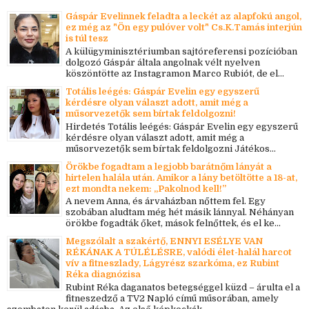
Gáspár Evelinnek feladta a leckét az alapfokú angol,
ez még az "Ön egy pulóver volt" Cs.K.Tamás interjún
is túl tesz
A külügyminisztériumban sajtóreferensi pozícióban
dolgozó Gáspár általa angolnak vélt nyelven
köszöntötte az Instagramon Marco Rubiót, de el...
Totális leégés: Gáspár Evelin egy egyszerű
kérdésre olyan választ adott, amit még a
műsorvezetők sem bírtak feldolgozni!
Hirdetés Totális leégés: Gáspár Evelin egy egyszerű
kérdésre olyan választ adott, amit még a
műsorvezetők sem bírtak feldolgozni Játékos...
Örökbe fogadtam a legjobb barátnőm lányát a
hirtelen halála után. Amikor a lány betöltötte a 18-at,
ezt mondta nekem: „Pakolnod kell!”
A nevem Anna, és árvaházban nőttem fel. Egy
szobában aludtam még hét másik lánnyal. Néhányan
örökbe fogadták őket, mások felnőttek, és el ke...
Megszólalt a szakértő, ENNYI ESÉLYE VAN
RÉKÁNAK A TÚLÉLÉSRE, valódi élet-halál harcot
vív a fitneszlady, Lágyrész szarkóma, ez Rubint
Réka diagnózisa
Rubint Réka daganatos betegséggel küzd – árulta el a
fitneszedző a TV2 Napló című műsorában, amely