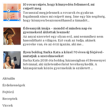
10 rovarcsípés, hogy könnyedén felismerd, mi
csípett meg
Tavasszal megjelennek a rovarok és gyakran
fogalmunk sincs mi csípett meg. Íme egy kis segítség,
hogy könnyen beazonosíthassd a támadót...
Édesanyák imája – mondd el minden nap és
gyermekeid áldottak lesznek!
Az anyai szeretet egy olyan erő, ami semmihez sem
hasonlítható a világon. Ezt csak az tudja, akinek
gyereke van, és az érzi igazán, aki me...
Ilyen boldog Sarka Kata a közel 70 éves új férjével–
mutatjuk a szerelmeseket
Sarka Kata 2018 óta boldog házasságban él Bessenyei
Istvánnal, aki üzletemberként tevékenykedik. A
házaspárnak közös gyermekük is született ...
Aktuális
Érdekességek
Fejtörő
Receptek
Viccek