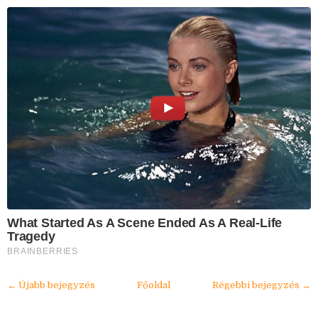
What Started As A Scene Ended As A Real-Life
Tragedy
BRAINBERRIES
← Újabb bejegyzés
Főoldal
Régebbi bejegyzés →