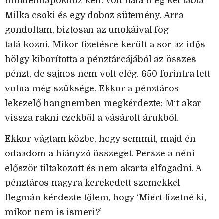
mindennapokhoz kell. Volt nála még két tábla
Milka csoki és egy doboz sütemény. Arra
gondoltam, biztosan az unokáival fog
találkozni. Mikor fizetésre került a sor az idős
hölgy kiborította a pénztárcájából az összes
pénzt, de sajnos nem volt elég. 650 forintra lett
volna még szüksége. Ekkor a pénztáros
lekezelő hangnemben megkérdezte: Mit akar
vissza rakni ezekből a vásárolt árukból.
Ekkor vágtam közbe, hogy semmit, majd én
odaadom a hiányzó összeget. Persze a néni
először tiltakozott és nem akarta elfogadni. A
pénztáros nagyra kerekedett szemekkel
flegmán kérdezte tőlem, hogy ‘Miért fizetné ki,
mikor nem is ismeri?’