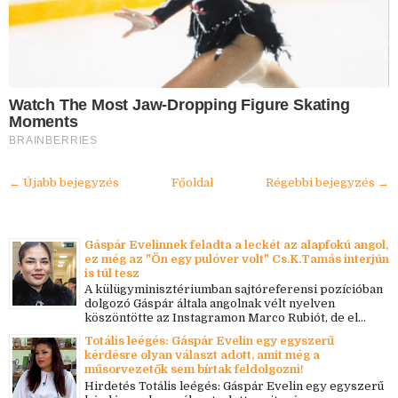
Watch The Most Jaw‑Dropping Figure Skating
Moments
BRAINBERRIES
← Újabb bejegyzés
Főoldal
Régebbi bejegyzés →
Gáspár Evelinnek feladta a leckét az alapfokú angol,
ez még az "Ön egy pulóver volt" Cs.K.Tamás interjún
is túl tesz
A külügyminisztériumban sajtóreferensi pozícióban
dolgozó Gáspár általa angolnak vélt nyelven
köszöntötte az Instagramon Marco Rubiót, de el...
Totális leégés: Gáspár Evelin egy egyszerű
kérdésre olyan választ adott, amit még a
műsorvezetők sem bírtak feldolgozni!
Hirdetés Totális leégés: Gáspár Evelin egy egyszerű