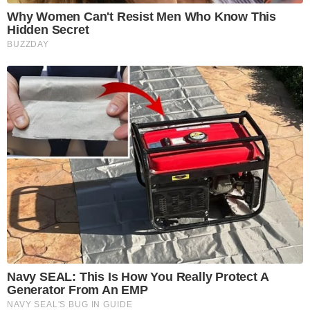
Why Women Can't Resist Men Who Know This
Hidden Secret
BUZZDAY
Navy SEAL: This Is How You Really Protect A
Generator From An EMP
NAVY SEAL'S BUG IN GUIDE