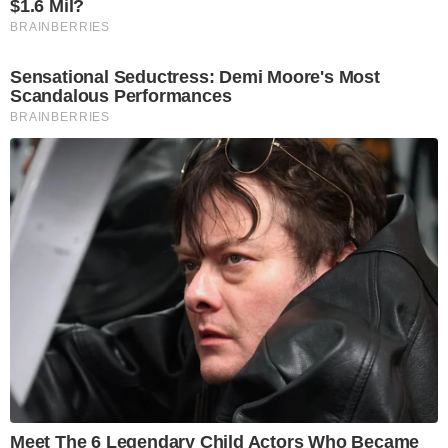
$1.6 Mil?
BRAINBERRIES
Sensational Seductress: Demi Moore's Most
Scandalous Performances
BRAINBERRIES
Meet The 6 Legendary Child Actors Who Became