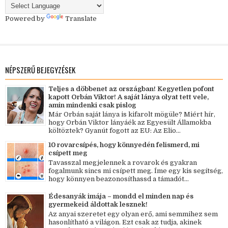
Powered by
Translate
NÉPSZERŰ BEJEGYZÉSEK
Teljes a döbbenet az országban! Kegyetlen pofont
kapott Orbán Viktor! A saját lánya olyat tett vele,
amin mindenki csak pislog
Már Orbán saját lánya is kifarolt mögüle? Miért hír,
hogy Orbán Viktor lányáék az Egyesült Államokba
költöztek? Gyanút fogott az EU: Az Elio...
10 rovarcsípés, hogy könnyedén felismerd, mi
csípett meg
Tavasszal megjelennek a rovarok és gyakran
fogalmunk sincs mi csípett meg. Íme egy kis segítség,
hogy könnyen beazonosíthassd a támadót...
Édesanyák imája – mondd el minden nap és
gyermekeid áldottak lesznek!
Az anyai szeretet egy olyan erő, ami semmihez sem
hasonlítható a világon. Ezt csak az tudja, akinek