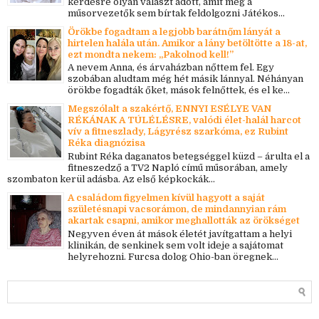
kérdésre olyan választ adott, amit még a
műsorvezetők sem bírtak feldolgozni Játékos...
Örökbe fogadtam a legjobb barátnőm lányát a
hirtelen halála után. Amikor a lány betöltötte a 18-at,
ezt mondta nekem: „Pakolnod kell!”
A nevem Anna, és árvaházban nőttem fel. Egy
szobában aludtam még hét másik lánnyal. Néhányan
örökbe fogadták őket, mások felnőttek, és el ke...
Megszólalt a szakértő, ENNYI ESÉLYE VAN
RÉKÁNAK A TÚLÉLÉSRE, valódi élet-halál harcot
vív a fitneszlady, Lágyrész szarkóma, ez Rubint
Réka diagnózisa
Rubint Réka daganatos betegséggel küzd – árulta el a
fitneszedző a TV2 Napló című műsorában, amely
szombaton kerül adásba. Az első képkockák...
A családom figyelmen kívül hagyott a saját
születésnapi vacsorámon, de mindannyian rám
akartak csapni, amikor meghallották az örökséget
Negyven éven át mások életét javítgattam a helyi
klinikán, de senkinek sem volt ideje a sajátomat
helyrehozni. Furcsa dolog Ohio-ban öregnek...