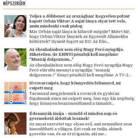
NÉPSZERŰEK
Teljes a döbbenet az országban! Kegyetlen pofont
kapott Orbán Viktor! A saját lánya olyat tett vele,
amin mindenki csak pislog
Már Orbán saját lánya is kifarolt mögüle? Miért hír,
hogy Orbán Viktor lányáék az Egyesült Államokba
költöztek? Gyanút fogott az EU: Az Elio...
Az éhenhaláshoz sem elég Nagy Feró nyugdíja.
Hihetetlen, de ENNYI pénzből kell megélnie!
"Muszáj dolgoznom..."
Az éhenhaláshoz sem elég Nagy Feró nyugdíja.Nagy
Feró elárulta mennyi a nyugdíja: “muszáj
dolgoznom..!” Ennyi pénzből kell megélnie: A TV-2...
10 rovarcsípés, hogy könnyedén felismerd, mi
csípett meg
Tavasszal megjelennek a rovarok és gyakran
fogalmunk sincs mi csípett meg. Íme egy kis segítség,
hogy könnyen beazonosíthassd a támadót...
Édesanyák imája – mondd el minden nap és
gyermekeid áldottak lesznek!
Az anyai szeretet egy olyan erő, ami semmihez sem
hasonlítható a világon. Ezt csak az tudja, akinek
gyereke van, és az érzi igazán, aki me...