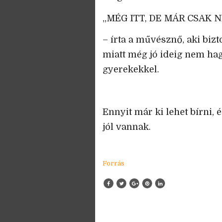
„MÉG ITT, DE MÁR CSAK 
– írta a művésznő, aki bizt
miatt még jó ideig nem hag
gyerekekkel.
Ennyit már ki lehet bírni, 
jól vannak.
Forrás