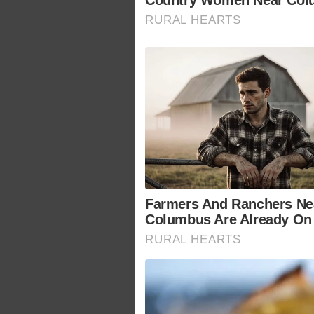
Country Women Near Colu
RURAL HEARTS
Farmers And Ranchers Ne
Columbus Are Already On
RURAL HEARTS