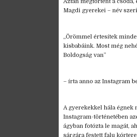
Aztán megtörtént a csoda, 
Magdi gyerekei – név szerin
„Örömmel értesítek minden
kisbabáink. Most még nehé
Boldogság van”
– írta anno az Instagram b
A gyerekekkel hála égnek
Instagram-történetében azé
ágyban fotózta le magát, ah
sárgára festett falu kórte