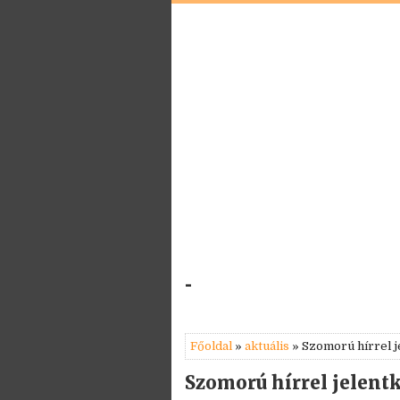
-
Főoldal
»
aktuális
» Szomorú hírrel j
Szomorú hírrel jelent