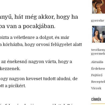
nyű, hát még akkor, hogy ha
gyereke v
a van a pocakjában.
zta a véletlenre a dolgot, és már
kórházba, hogy orvosi felügyelet alatt
tevékeny
gyermekük
e az énekesnő nagyon várta, hogy a
Aktuális
kezzenek.
Érdekes
Fejtörő
 hogy nagyon keveset tudott aludni, de
Recepte
 a picikért.
Viccek
CÍMKÉK