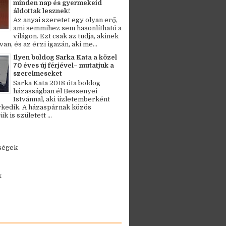
minden nap és gyermekeid
áldottak lesznek!
Az anyai szeretet egy olyan erő,
ami semmihez sem hasonlítható a
világon. Ezt csak az tudja, akinek
an, és az érzi igazán, aki me...
Ilyen boldog Sarka Kata a közel
70 éves új férjével– mutatjuk a
szerelmeseket
Sarka Kata 2018 óta boldog
házasságban él Bessenyei
Istvánnal, aki üzletemberként
kedik. A házaspárnak közös
 is született ...
ségek
k