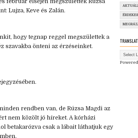
és február elsején megszülettek Rúzsa
AKTUÁL
t: Lujza, Keve és Zalán.
ÉRDEKE
MEGRÁ
kit, hogy tegnap reggel megszülettek a
TRANSLAT
z szavakba önteni az érzéseinket.
Powered
ejegyzésében.
 minden rendben van, de Rúzsa Magdi az
rt nem közölt jó híreket. A kórházi
ol betakarózva csak a lábait láthatjuk egy
remben.