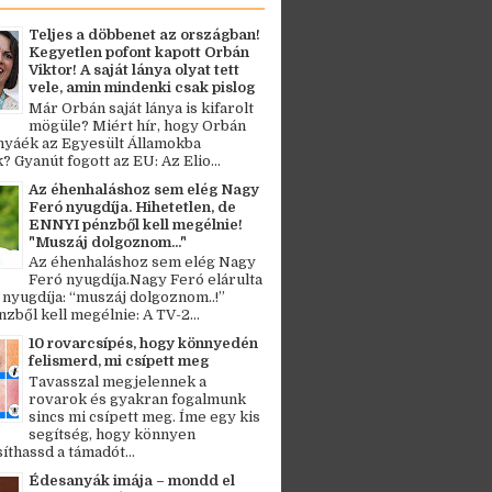
Teljes a döbbenet az országban!
Kegyetlen pofont kapott Orbán
Viktor! A saját lánya olyat tett
vele, amin mindenki csak pislog
Már Orbán saját lánya is kifarolt
mögüle? Miért hír, hogy Orbán
ányáék az Egyesült Államokba
? Gyanút fogott az EU: Az Elio...
Az éhenhaláshoz sem elég Nagy
Feró nyugdíja. Hihetetlen, de
ENNYI pénzből kell megélnie!
"Muszáj dolgoznom..."
Az éhenhaláshoz sem elég Nagy
Feró nyugdíja.Nagy Feró elárulta
 nyugdíja: “muszáj dolgoznom..!”
zből kell megélnie: A TV-2...
10 rovarcsípés, hogy könnyedén
felismerd, mi csípett meg
Tavasszal megjelennek a
rovarok és gyakran fogalmunk
sincs mi csípett meg. Íme egy kis
segítség, hogy könnyen
thassd a támadót...
Édesanyák imája – mondd el