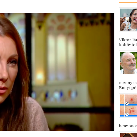
Viktor l
költöztek
mennyi a
Ennyi pén
beazonosí