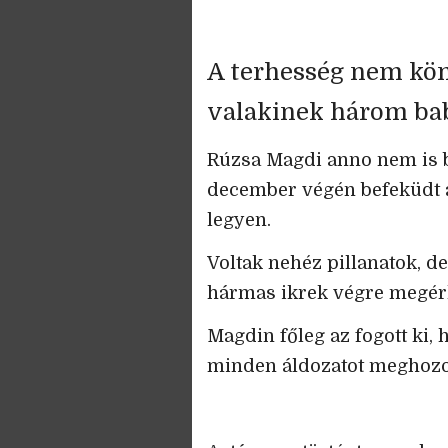
A terhesség nem kön
valakinek három bab
Rúzsa Magdi anno nem is bí
december végén befeküdt a 
legyen.
Voltak nehéz pillanatok, d
hármas ikrek végre megér
Magdin főleg az fogott ki,
minden áldozatot meghozott