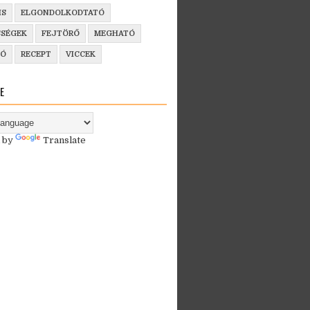
IS
ELGONDOLKODTATÓ
SSÉGEK
FEJTÖRŐ
MEGHATÓ
ZÓ
RECEPT
VICCEK
E
 by
Translate