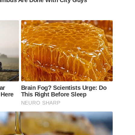
mbus Are Done With City Guys
ar
Brain Fog? Scientists Urge: Do
 Here
This Right Before Sleep
NEURO SHARP