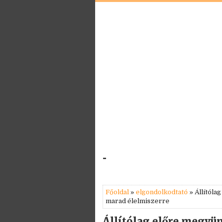
-
Főoldal
»
elgondolkodtató
» Állítól
marad élelmiszerre
Állítólag előre megyü