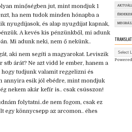
 olyan minőségben jut, mint mondjuk 1
AKTUÁL
énzt, ha nem tudok minden hónapba a
ÉRDEKE
ik nyugdíjasok, és alap nyugdíjat kapnak,
MEGRÁ
 pénzük. A kevés kis pénzünkből, mi adunk
TRANSLAT
bán. Mi adunk neki, nem ő nekünk..
át, aki nem segíti a magyarokat. Leviszik
Powered
or stb árát? Ne azt vidd le ember, hanem a
t, hogy tudjunk valamit reggelizni és
m annyira esik jól ebédre, mint mondjuk
elég nekem akár kefír is.. csak csússzon!
udnám folytatni..de nem fogom, csak ez
ult egy könnycsepp az arcomon.. éhes