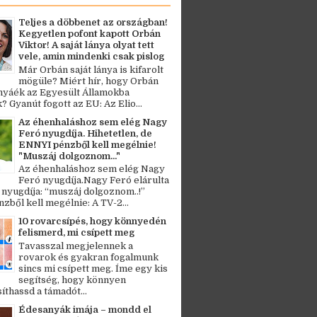
Teljes a döbbenet az országban!
Kegyetlen pofont kapott Orbán
Viktor! A saját lánya olyat tett
vele, amin mindenki csak pislog
Már Orbán saját lánya is kifarolt
mögüle? Miért hír, hogy Orbán
ányáék az Egyesült Államokba
? Gyanút fogott az EU: Az Elio...
Az éhenhaláshoz sem elég Nagy
Feró nyugdíja. Hihetetlen, de
ENNYI pénzből kell megélnie!
"Muszáj dolgoznom..."
Az éhenhaláshoz sem elég Nagy
Feró nyugdíja.Nagy Feró elárulta
 nyugdíja: “muszáj dolgoznom..!”
zből kell megélnie: A TV-2...
10 rovarcsípés, hogy könnyedén
felismerd, mi csípett meg
Tavasszal megjelennek a
rovarok és gyakran fogalmunk
sincs mi csípett meg. Íme egy kis
segítség, hogy könnyen
thassd a támadót...
Édesanyák imája – mondd el