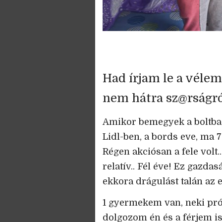
Had írjam le a véle
nem hátra sz@rságró
Amikor bemegyek a boltba, 
Lidl-ben, a bords eve, ma 
Régen akciósan a fele volt
relatív.. Fél éve! Ez gazda
ekkora drágulást talán az 
1 gyermekem van, neki pr
dolgozom én és a férjem is,