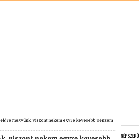
ag előre megyünk, viszont nekem egyre kevesebb pénzem
NÉPSZERŰ
nk, viszont nekem egyre kevesebb