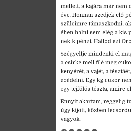
mellett, a kajára már nem
éve. Honnan szedjek elő p
szüleimre támaszkodni, ak
éhen halni sem elég a kis
nekik pénzt. Hallod ezt Or
Szégyellje mindenki el mag
a csirke mell filé meg cuk
kenyérét, a vajét, a tésztáé
ebédelni. Egy kg cukor ne
egy tejfölös tészta, amire 
Ennyit akartam, reggelig t
úgy kijött, közben lecsord
vagyok.