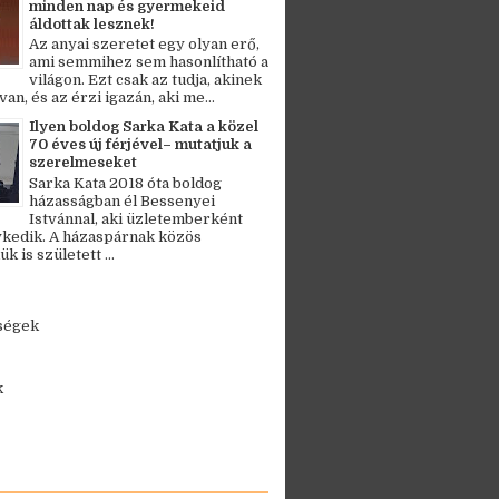
minden nap és gyermekeid
áldottak lesznek!
Az anyai szeretet egy olyan erő,
ami semmihez sem hasonlítható a
világon. Ezt csak az tudja, akinek
an, és az érzi igazán, aki me...
Ilyen boldog Sarka Kata a közel
70 éves új férjével– mutatjuk a
szerelmeseket
Sarka Kata 2018 óta boldog
házasságban él Bessenyei
Istvánnal, aki üzletemberként
kedik. A házaspárnak közös
 is született ...
ségek
k