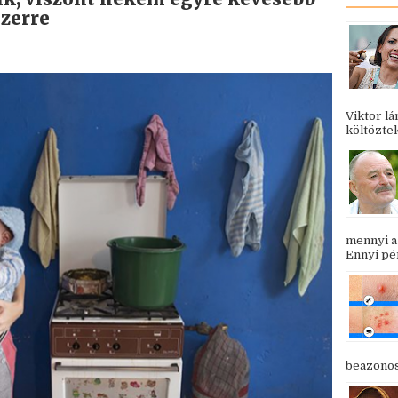
zerre
Viktor l
költöztek
mennyi a
Ennyi pén
beazonosí