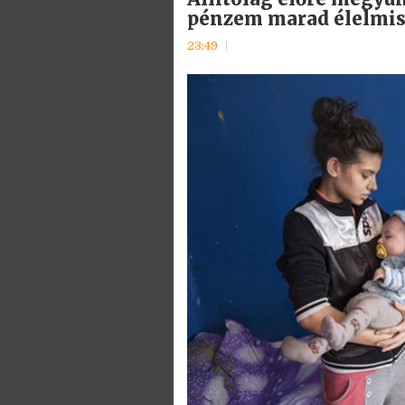
pénzem marad élelmis
23:49