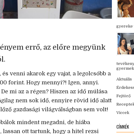
gyereke v
ményem errő, az előre megyünk
l.
tevékeny
gyermekük
és venni akarok egy vajat, a legolcsóbb a
Aktuális
700 forint. Hogy mennyi?! Igen, annyi.
Érdekes
.. De mi az a régen? Hiszen az idő múlása
Fejtörő
ságilag nem sok idő, ennyire rövid idő alatt
Recepte
előző gazdasági világválságban sem volt!
Viccek
óbálok mindent megadni, de hiába
CÍMKÉK
 lassan ott tartunk, hogy a hitel rezsi