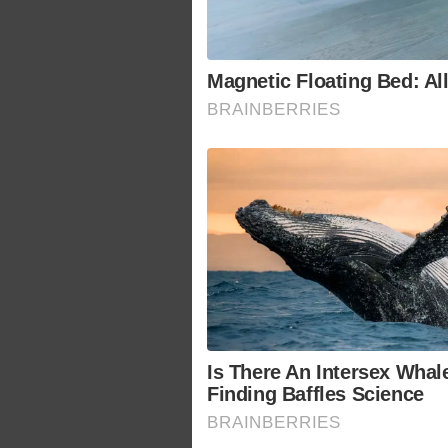
Magnetic Floating Bed: Al
BRAINBERRIES
Is There An Intersex Whal
Finding Baffles Science
BRAINBERRIES