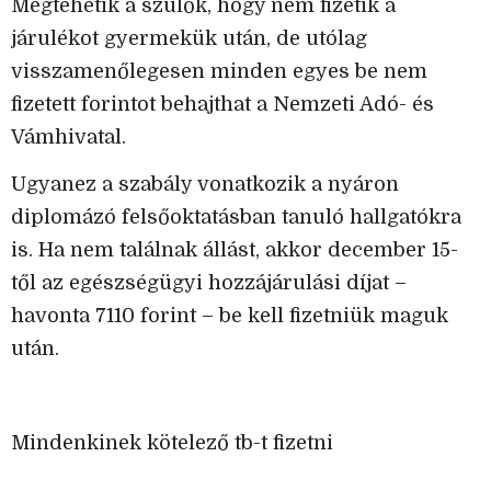
Megtehetik a szülők, hogy nem fizetik a
járulékot gyermekük után, de utólag
visszamenőlegesen minden egyes be nem
fizetett forintot behajthat a Nemzeti Adó- és
Vámhivatal.
Ugyanez a szabály vonatkozik a nyáron
diplomázó felsőoktatásban tanuló hallgatókra
is. Ha nem találnak állást, akkor december 15-
től az egészségügyi hozzájárulási díjat –
havonta 7110 forint – be kell fizetniük maguk
után.
Mindenkinek kötelező tb-t fizetni