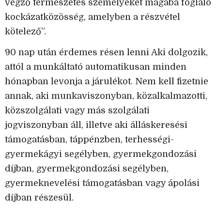
végző természetes személyeket magába foglaló
kockázatközösség, amelyben a részvétel
kötelező”.
90 nap után érdemes résen lenni Aki dolgozik,
attól a munkáltató automatikusan minden
hónapban levonja a járulékot. Nem kell fizetnie
annak, aki munkaviszonyban, közalkalmazotti,
közszolgálati vagy más szolgálati
jogviszonyban áll, illetve aki álláskeresési
támogatásban, táppénzben, terhességi-
gyermekágyi segélyben, gyermekgondozási
díjban, gyermekgondozási segélyben,
gyermeknevelési támogatásban vagy ápolási
díjban részesül.