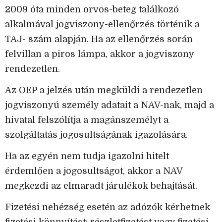
2009 óta minden orvos-beteg találkozó
alkalmával jogviszony-ellenőrzés történik a
TAJ- szám alapján. Ha az ellenőrzés során
felvillan a piros lámpa, akkor a jogviszony
rendezetlen.
Az OEP a jelzés után megküldi a rendezetlen
jogviszonyú személy adatait a NAV-nak, majd a
hivatal felszólítja a magánszemélyt a
szolgáltatás jogosultságának igazolására.
Ha az egyén nem tudja igazolni hitelt
érdemlően a jogosultságot, akkor a NAV
megkezdi az elmaradt járulékok behajtását.
Fizetési nehézség esetén az adózók kérhetnek
fizetési könnyítést: részletfizetést vagy fizetési