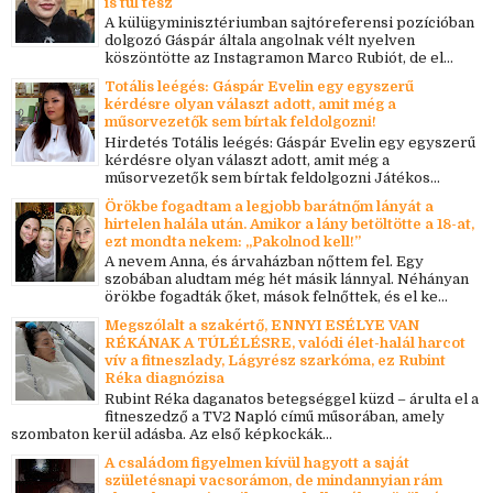
is túl tesz
A külügyminisztériumban sajtóreferensi pozícióban
dolgozó Gáspár általa angolnak vélt nyelven
köszöntötte az Instagramon Marco Rubiót, de el...
Totális leégés: Gáspár Evelin egy egyszerű
kérdésre olyan választ adott, amit még a
műsorvezetők sem bírtak feldolgozni!
Hirdetés Totális leégés: Gáspár Evelin egy egyszerű
kérdésre olyan választ adott, amit még a
műsorvezetők sem bírtak feldolgozni Játékos...
Örökbe fogadtam a legjobb barátnőm lányát a
hirtelen halála után. Amikor a lány betöltötte a 18-at,
ezt mondta nekem: „Pakolnod kell!”
A nevem Anna, és árvaházban nőttem fel. Egy
szobában aludtam még hét másik lánnyal. Néhányan
örökbe fogadták őket, mások felnőttek, és el ke...
Megszólalt a szakértő, ENNYI ESÉLYE VAN
RÉKÁNAK A TÚLÉLÉSRE, valódi élet-halál harcot
vív a fitneszlady, Lágyrész szarkóma, ez Rubint
Réka diagnózisa
Rubint Réka daganatos betegséggel küzd – árulta el a
fitneszedző a TV2 Napló című műsorában, amely
szombaton kerül adásba. Az első képkockák...
A családom figyelmen kívül hagyott a saját
születésnapi vacsorámon, de mindannyian rám