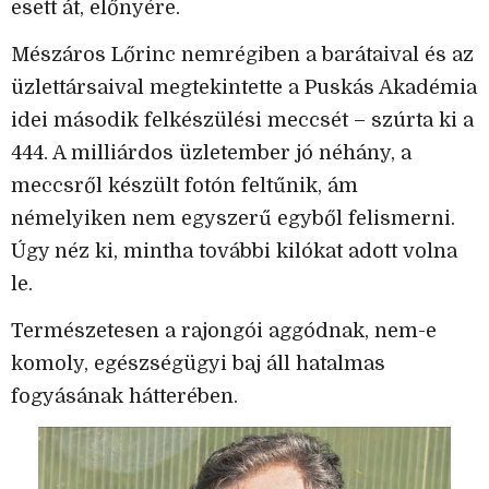
esett át, előnyére.
Mészáros Lőrinc nemrégiben a barátaival és az
üzlettársaival megtekintette a Puskás Akadémia
idei második felkészülési meccsét – szúrta ki a
444. A milliárdos üzletember jó néhány, a
meccsről készült fotón feltűnik, ám
némelyiken nem egyszerű egyből felismerni.
Úgy néz ki, mintha további kilókat adott volna
le.
Természetesen a rajongói aggódnak, nem-e
komoly, egészségügyi baj áll hatalmas
fogyásának hátterében.