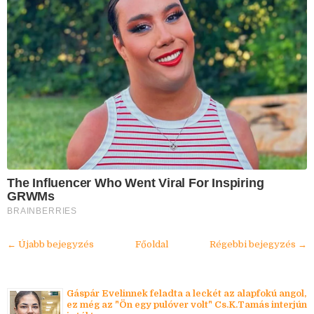
The Influencer Who Went Viral For Inspiring
GRWMs
BRAINBERRIES
← Újabb bejegyzés
Főoldal
Régebbi bejegyzés →
Gáspár Evelinnek feladta a leckét az alapfokú angol,
ez még az "Ön egy pulóver volt" Cs.K.Tamás interjún