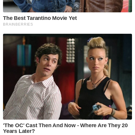
The Best Tarantino Movie Yet
BRAINBERRIES
'The OC' Cast Then And Now - Where Are They 20
Years Later?