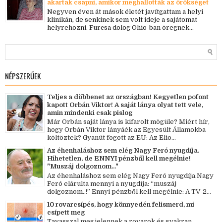
akartak csapni, amikor meghallották az örökséget
Negyven éven át mások életét javítgattam a helyi
klinikán, de senkinek sem volt ideje a sajátomat
helyrehozni. Furcsa dolog Ohio-ban öregnek...
NÉPSZERŰEK
Teljes a döbbenet az országban! Kegyetlen pofont
kapott Orbán Viktor! A saját lánya olyat tett vele,
amin mindenki csak pislog
Már Orbán saját lánya is kifarolt mögüle? Miért hír,
hogy Orbán Viktor lányáék az Egyesült Államokba
költöztek? Gyanút fogott az EU: Az Elio...
Az éhenhaláshoz sem elég Nagy Feró nyugdíja.
Hihetetlen, de ENNYI pénzből kell megélnie!
"Muszáj dolgoznom..."
Az éhenhaláshoz sem elég Nagy Feró nyugdíja.Nagy
Feró elárulta mennyi a nyugdíja: “muszáj
dolgoznom..!” Ennyi pénzből kell megélnie: A TV-2...
10 rovarcsípés, hogy könnyedén felismerd, mi
csípett meg
Tavasszal megjelennek a rovarok és gyakran