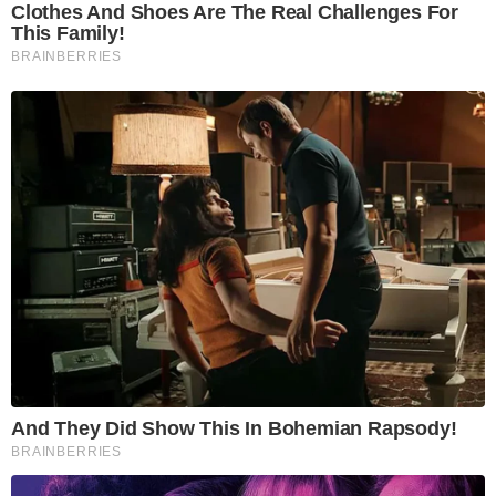
Clothes And Shoes Are The Real Challenges For
This Family!
BRAINBERRIES
And They Did Show This In Bohemian Rapsody!
BRAINBERRIES