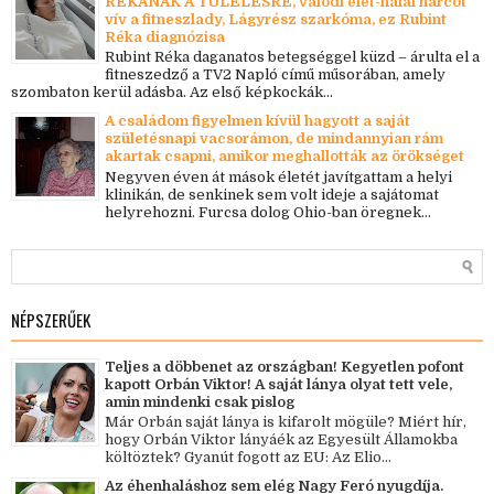
RÉKÁNAK A TÚLÉLÉSRE, valódi élet-halál harcot
vív a fitneszlady, Lágyrész szarkóma, ez Rubint
Réka diagnózisa
Rubint Réka daganatos betegséggel küzd – árulta el a
fitneszedző a TV2 Napló című műsorában, amely
szombaton kerül adásba. Az első képkockák...
A családom figyelmen kívül hagyott a saját
születésnapi vacsorámon, de mindannyian rám
akartak csapni, amikor meghallották az örökséget
Negyven éven át mások életét javítgattam a helyi
klinikán, de senkinek sem volt ideje a sajátomat
helyrehozni. Furcsa dolog Ohio-ban öregnek...
NÉPSZERŰEK
Teljes a döbbenet az országban! Kegyetlen pofont
kapott Orbán Viktor! A saját lánya olyat tett vele,
amin mindenki csak pislog
Már Orbán saját lánya is kifarolt mögüle? Miért hír,
hogy Orbán Viktor lányáék az Egyesült Államokba
költöztek? Gyanút fogott az EU: Az Elio...
Az éhenhaláshoz sem elég Nagy Feró nyugdíja.