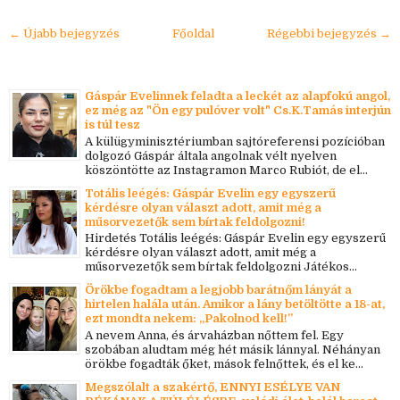
← Újabb bejegyzés
Főoldal
Régebbi bejegyzés →
Gáspár Evelinnek feladta a leckét az alapfokú angol,
ez még az "Ön egy pulóver volt" Cs.K.Tamás interjún
is túl tesz
A külügyminisztériumban sajtóreferensi pozícióban
dolgozó Gáspár általa angolnak vélt nyelven
köszöntötte az Instagramon Marco Rubiót, de el...
Totális leégés: Gáspár Evelin egy egyszerű
kérdésre olyan választ adott, amit még a
műsorvezetők sem bírtak feldolgozni!
Hirdetés Totális leégés: Gáspár Evelin egy egyszerű
kérdésre olyan választ adott, amit még a
műsorvezetők sem bírtak feldolgozni Játékos...
Örökbe fogadtam a legjobb barátnőm lányát a
hirtelen halála után. Amikor a lány betöltötte a 18-at,
ezt mondta nekem: „Pakolnod kell!”
A nevem Anna, és árvaházban nőttem fel. Egy
szobában aludtam még hét másik lánnyal. Néhányan
örökbe fogadták őket, mások felnőttek, és el ke...
Megszólalt a szakértő, ENNYI ESÉLYE VAN