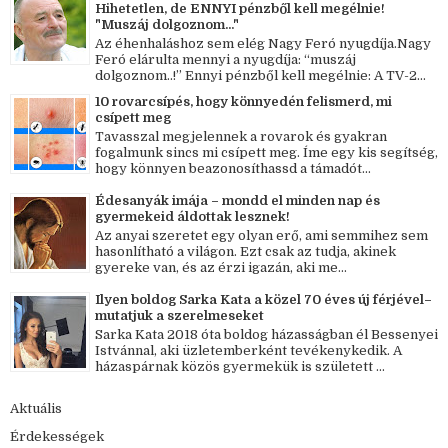
Hihetetlen, de ENNYI pénzből kell megélnie!
"Muszáj dolgoznom..."
Az éhenhaláshoz sem elég Nagy Feró nyugdíja.Nagy
Feró elárulta mennyi a nyugdíja: “muszáj
dolgoznom..!” Ennyi pénzből kell megélnie: A TV-2...
10 rovarcsípés, hogy könnyedén felismerd, mi
csípett meg
Tavasszal megjelennek a rovarok és gyakran
fogalmunk sincs mi csípett meg. Íme egy kis segítség,
hogy könnyen beazonosíthassd a támadót...
Édesanyák imája – mondd el minden nap és
gyermekeid áldottak lesznek!
Az anyai szeretet egy olyan erő, ami semmihez sem
hasonlítható a világon. Ezt csak az tudja, akinek
gyereke van, és az érzi igazán, aki me...
Ilyen boldog Sarka Kata a közel 70 éves új férjével–
mutatjuk a szerelmeseket
Sarka Kata 2018 óta boldog házasságban él Bessenyei
Istvánnal, aki üzletemberként tevékenykedik. A
házaspárnak közös gyermekük is született ...
Aktuális
Érdekességek