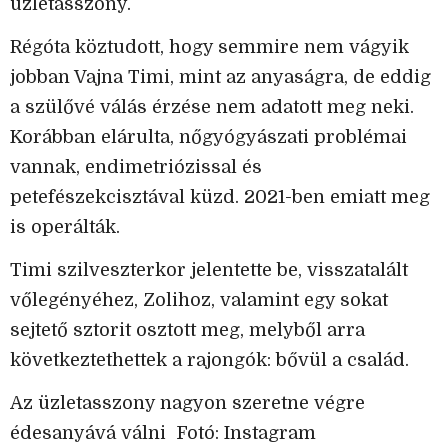
üzletasszony.
Régóta köztudott, hogy semmire nem vágyik
jobban Vajna Timi, mint az anyaságra, de eddig
a szülővé válás érzése nem adatott meg neki.
Korábban elárulta, nőgyógyászati problémai
vannak, endimetriózissal és
petefészekcisztával küzd. 2021-ben emiatt meg
is operálták.
Timi szilveszterkor jelentette be, visszatalált
vőlegényéhez, Zolihoz, valamint egy sokat
sejtető sztorit osztott meg, melyből arra
következtethettek a rajongók: bővül a család.
Az üzletasszony nagyon szeretne végre
édesanyává válni Fotó: Instagram