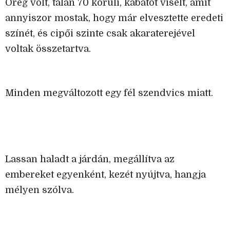
Öreg volt, talán 70 körüli, kabátot viselt, amit
annyiszor mostak, hogy már elvesztette eredeti
színét, és cipői szinte csak akaraterejével
voltak összetartva.
Minden megváltozott egy fél szendvics miatt.
Lassan haladt a járdán, megállítva az
embereket egyenként, kezét nyújtva, hangja
mélyen szólva.