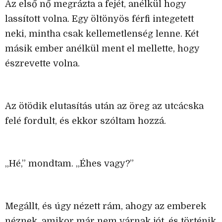
Az első nő megrázta a fejét, anélkül hogy
lassított volna. Egy öltönyös férfi integetett
neki, mintha csak kellemetlenség lenne. Két
másik ember anélkül ment el mellette, hogy
észrevette volna.
Az ötödik elutasítás után az öreg az utcácska
felé fordult, és ekkor szóltam hozzá.
„Hé,” mondtam. „Éhes vagy?”
Megállt, és úgy nézett rám, ahogy az emberek
néznek, amikor már nem várnak jót, és történik