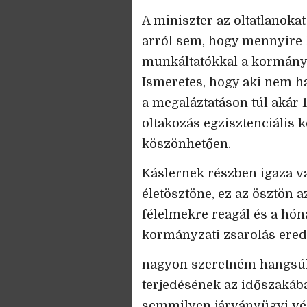
A miniszter az oltatlanoka
arról sem, hogy mennyire le
munkáltatókkal a kormány r
Ismeretes, hogy aki nem haj
a megaláztatáson túl akár 1
oltakozás egzisztenciális 
köszönhetően.
Káslernek részben igaza va
életösztöne, ez az ösztön 
félelmekre reagál és a hón
kormányzati zsarolás ere
nagyon szeretném hangsúl
terjedésének az időszakáb
semmilyen járványügyi véd