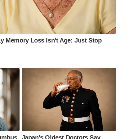
y Memory Loss Isn't Age: Just Stop
lumbus
Japan's Oldest Doctors Say