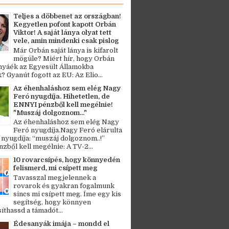
Teljes a döbbenet az országban!
Kegyetlen pofont kapott Orbán
Viktor! A saját lánya olyat tett
vele, amin mindenki csak pislog
Már Orbán saját lánya is kifarolt
mögüle? Miért hír, hogy Orbán
ányáék az Egyesült Államokba
? Gyanút fogott az EU: Az Elio...
Az éhenhaláshoz sem elég Nagy
Feró nyugdíja. Hihetetlen, de
ENNYI pénzből kell megélnie!
"Muszáj dolgoznom..."
Az éhenhaláshoz sem elég Nagy
Feró nyugdíja.Nagy Feró elárulta
 nyugdíja: “muszáj dolgoznom..!”
zből kell megélnie: A TV-2...
10 rovarcsípés, hogy könnyedén
felismerd, mi csípett meg
Tavasszal megjelennek a
rovarok és gyakran fogalmunk
sincs mi csípett meg. Íme egy kis
segítség, hogy könnyen
thassd a támadót...
Édesanyák imája – mondd el