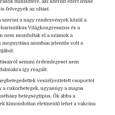
ások minisztere, aki szerint ezért lenne
is felvegyék az oltást.
a szerint a nagy rendezvények közül a
harisztikus Világkongresszus és a
tán nem mozdultak el a számok a
k megnyitása azonban jelentős volt a
jából.
atásairól semmi érdemlegeset nem
almakra így reagált:
egbetegedettek veszélyeztetett csoportot
y a cukorbetegek, ugyanúgy a magas
néhány betegségtípus. Ők abba a
nek kimondottan életmentő lehet a vakcina