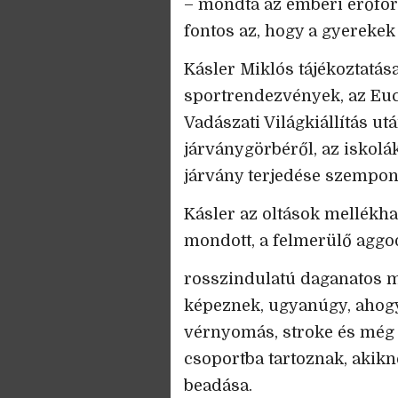
– mondta az emberi erőforr
fontos az, hogy a gyerekek 
Kásler Miklós tájékoztatás
sportrendezvények, az Euc
Vadászati Világkiállítás u
járványgörbéről, az iskolá
járvány terjedése szempont
Kásler az oltások mellékh
mondott, a felmerülő aggod
rosszindulatú daganatos m
képeznek, ugyanúgy, ahog
vérnyomás, stroke és még 
csoportba tartoznak, akik
beadása.