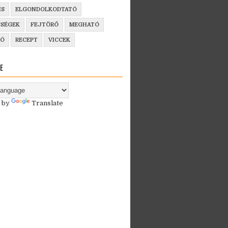
IS
ELGONDOLKODTATÓ
SSÉGEK
FEJTÖRŐ
MEGHATÓ
ZÓ
RECEPT
VICCEK
E
 by
Translate