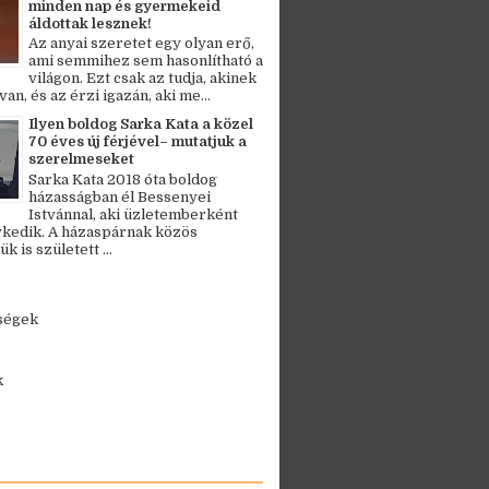
minden nap és gyermekeid
áldottak lesznek!
Az anyai szeretet egy olyan erő,
ami semmihez sem hasonlítható a
világon. Ezt csak az tudja, akinek
an, és az érzi igazán, aki me...
Ilyen boldog Sarka Kata a közel
70 éves új férjével– mutatjuk a
szerelmeseket
Sarka Kata 2018 óta boldog
házasságban él Bessenyei
Istvánnal, aki üzletemberként
kedik. A házaspárnak közös
 is született ...
ségek
k