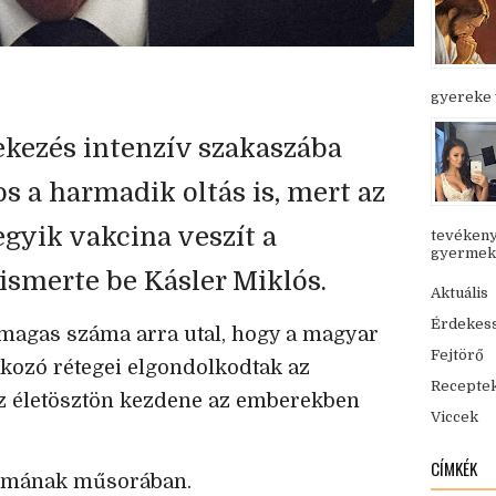
gyereke v
ekezés intenzív szakaszába
s a harmadik oltás is, mert az
gyik vakcina veszít a
tevékeny
gyermekük
ismerte be Kásler Miklós.
Aktuális
Érdekes
 magas száma arra utal, hogy a magyar
Fejtörő
kozó rétegei elgondolkodtak az
Recepte
z életösztön kezdene az emberekben
Viccek
CÍMKÉK
iumának műsorában.