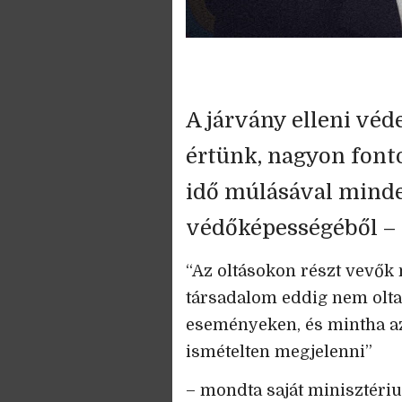
A járvány elleni véd
értünk, nagyon fonto
idő múlásával minde
védőképességéből – 
“Az oltásokon részt vevők
társadalom eddig nem olta
eseményeken, és mintha a
ismételten megjelenni”
– mondta saját minisztér