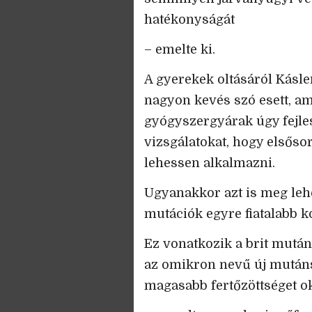
hatékonyságát
– emelte ki.
A gyerekek oltásáról Kásle
nagyon kevés szó esett, am
gyógyszergyárak úgy fejlesz
vizsgálatokat, hogy elsőso
lehessen alkalmazni.
Ugyanakkor azt is meg lehe
mutációk egyre fiatalabb 
Ez vonatkozik a brit mután
az omikron nevű új mutáns
magasabb fertőzöttséget o