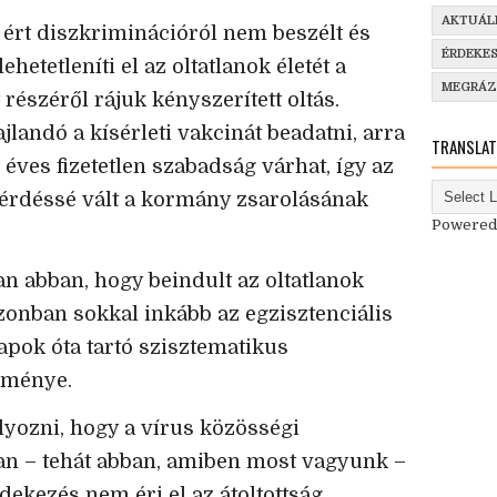
AKTUÁL
t ért diszkriminációról nem beszélt és
ÉRDEKE
hetetleníti el az oltatlanok életét a
MEGRÁ
észéről rájuk kényszerített oltás.
landó a kísérleti vakcinát beadatni, arra
TRANSLAT
 éves fizetetlen szabadság várhat, így az
kérdéssé vált a kormány zsarolásának
Powered
n abban, hogy beindult az oltatlanok
azonban sokkal inkább az egzisztenciális
apok óta tartó szisztematikus
dménye.
yozni, hogy a vírus közösségi
an – tehát abban, amiben most vagyunk –
ekezés nem éri el az átoltottság