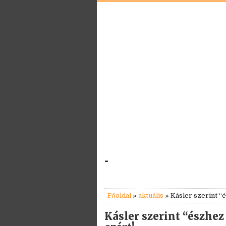
-
Főoldal
»
aktuális
» Kásler szerint “
Kásler szerint “észhez