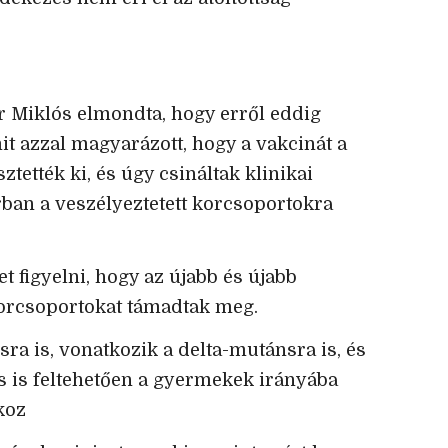
r Miklós elmondta, hogy erről eddig
it azzal magyarázott, hogy a vakcinát a
tették ki, és úgy csináltak klinikai
rban a veszélyeztetett korcsoportokra
t figyelni, hogy az újabb és újabb
korcsoportokat támadtak meg.
sra is, vonatkozik a delta-mutánsra is, és
 is feltehetően a gyermekek irányába
koz