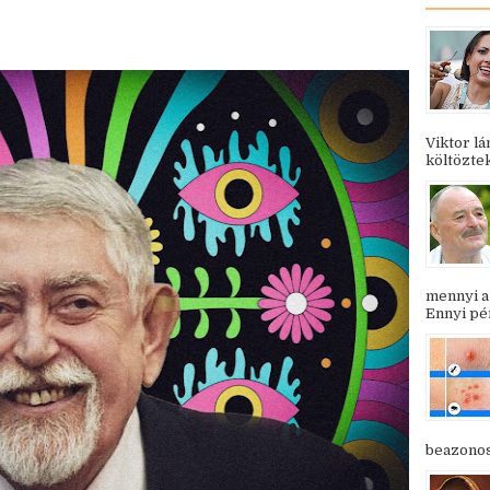
Viktor l
költöztek
mennyi a
Ennyi pén
beazonosí