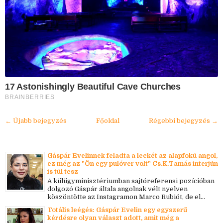
17 Astonishingly Beautiful Cave Churches
BRAINBERRIES
← Újabb bejegyzés
Főoldal
Régebbi bejegyzés →
Gáspár Evelinnek feladta a leckét az alapfokú angol,
ez még az "Ön egy pulóver volt" Cs.K.Tamás interjún
is túl tesz
A külügyminisztériumban sajtóreferensi pozícióban
dolgozó Gáspár általa angolnak vélt nyelven
köszöntötte az Instagramon Marco Rubiót, de el...
Totális leégés: Gáspár Evelin egy egyszerű
kérdésre olyan választ adott, amit még a