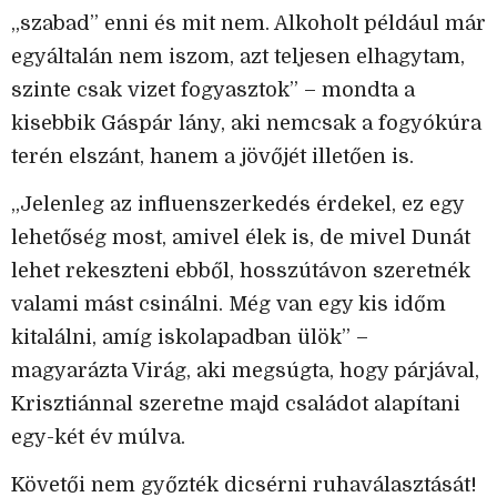
„szabad” enni és mit nem. Alkoholt például már
egyáltalán nem iszom, azt teljesen elhagytam,
szinte csak vizet fogyasztok” – mondta a
kisebbik Gáspár lány, aki nemcsak a fogyókúra
terén elszánt, hanem a jövőjét illetően is.
„Jelenleg az influenszerkedés érdekel, ez egy
lehetőség most, amivel élek is, de mivel Dunát
lehet rekeszteni ebből, hosszútávon szeretnék
valami mást csinálni. Még van egy kis időm
kitalálni, amíg iskolapadban ülök” –
magyarázta Virág, aki megsúgta, hogy párjával,
Krisztiánnal szeretne majd családot alapítani
egy-két év múlva.
Követői nem győzték dicsérni ruhaválasztását!