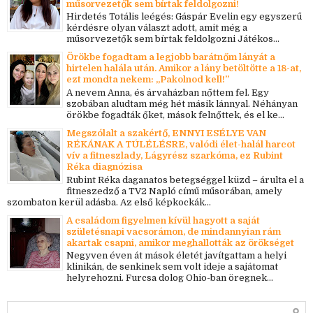
műsorvezetők sem bírtak feldolgozni!
Hirdetés Totális leégés: Gáspár Evelin egy egyszerű
kérdésre olyan választ adott, amit még a
műsorvezetők sem bírtak feldolgozni Játékos...
Örökbe fogadtam a legjobb barátnőm lányát a
hirtelen halála után. Amikor a lány betöltötte a 18-at,
ezt mondta nekem: „Pakolnod kell!”
A nevem Anna, és árvaházban nőttem fel. Egy
szobában aludtam még hét másik lánnyal. Néhányan
örökbe fogadták őket, mások felnőttek, és el ke...
Megszólalt a szakértő, ENNYI ESÉLYE VAN
RÉKÁNAK A TÚLÉLÉSRE, valódi élet-halál harcot
vív a fitneszlady, Lágyrész szarkóma, ez Rubint
Réka diagnózisa
Rubint Réka daganatos betegséggel küzd – árulta el a
fitneszedző a TV2 Napló című műsorában, amely
szombaton kerül adásba. Az első képkockák...
A családom figyelmen kívül hagyott a saját
születésnapi vacsorámon, de mindannyian rám
akartak csapni, amikor meghallották az örökséget
Negyven éven át mások életét javítgattam a helyi
klinikán, de senkinek sem volt ideje a sajátomat
helyrehozni. Furcsa dolog Ohio-ban öregnek...