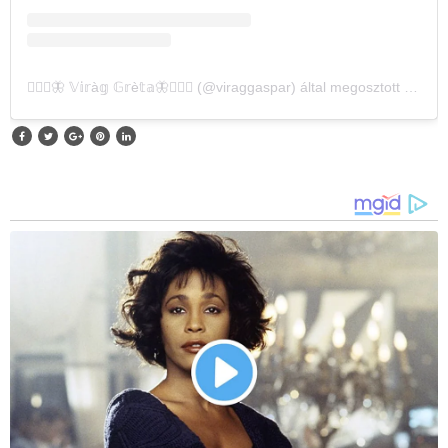
🧚🏽‍♀️🦋 𝕍𝕚𝕣à𝕘 𝔾𝕣è𝕥𝕒🦋🧚🏽‍♀️ (@viraggaspar) által megosztott bejegyzés