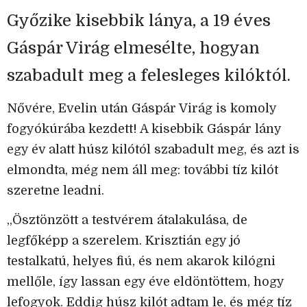
Győzike kisebbik lánya, a 19 éves
Gáspár Virág elmesélte, hogyan
szabadult meg a felesleges kilóktól.
Nővére, Evelin után Gáspár Virág is komoly
fogyókúrába kezdett! A kisebbik Gáspár lány
egy év alatt húsz kilótól szabadult meg, és azt is
elmondta, még nem áll meg: további tíz kilót
szeretne leadni.
„Ösztönzött a testvérem átalakulása, de
legfőképp a szerelem. Krisztián egy jó
testalkatú, helyes fiú, és nem akarok kilógni
mellőle, így lassan egy éve eldöntöttem, hogy
lefogyok. Eddig húsz kilót adtam le, és még tíz