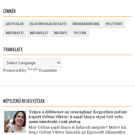
CÍMKÉK
AKTUÁLIS
ELGONDOLKODTATÓ
ÉRDEKESSÉGEK
FEJTÖRŐ
MEGHATÓ
MEGRÁZÓ
RECEPT
VICCEK
TRANSLATE
Powered by
Translate
NÉPSZERŰ BEJEGYZÉSEK
Teljes a döbbenet az országban! Kegyetlen pofont
kapott Orbán Viktor! A saját lánya olyat tett vele,
amin mindenki csak pislog
Már Orbán saját lánya is kifarolt mögüle? Miért hír,
hogy Orbán Viktor lányáék az Egyesült Államokba