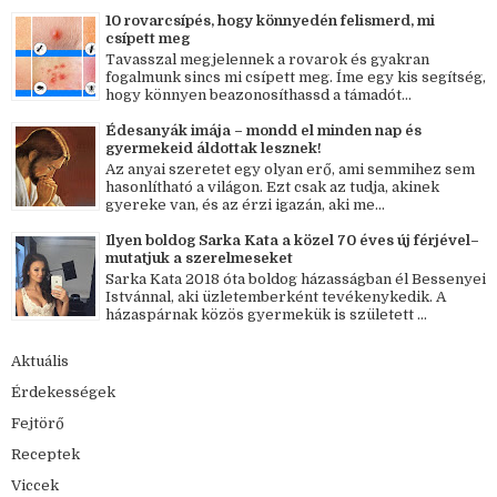
10 rovarcsípés, hogy könnyedén felismerd, mi
csípett meg
Tavasszal megjelennek a rovarok és gyakran
fogalmunk sincs mi csípett meg. Íme egy kis segítség,
hogy könnyen beazonosíthassd a támadót...
Édesanyák imája – mondd el minden nap és
gyermekeid áldottak lesznek!
Az anyai szeretet egy olyan erő, ami semmihez sem
hasonlítható a világon. Ezt csak az tudja, akinek
gyereke van, és az érzi igazán, aki me...
Ilyen boldog Sarka Kata a közel 70 éves új férjével–
mutatjuk a szerelmeseket
Sarka Kata 2018 óta boldog házasságban él Bessenyei
Istvánnal, aki üzletemberként tevékenykedik. A
házaspárnak közös gyermekük is született ...
Aktuális
Érdekességek
Fejtörő
Receptek
Viccek