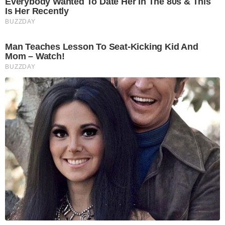
Everybody Wanted To Date Her In The 80s & This
Is Her Recently
BUZZDAY
Man Teaches Lesson To Seat-Kicking Kid And
Mom – Watch!
BUZZDAY