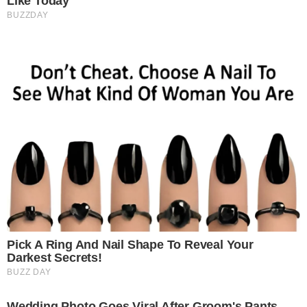
Like Today
BUZZDAY
Pick A Ring And Nail Shape To Reveal Your
Darkest Secrets!
BUZZ DAY
Wedding Photo Goes Viral After Groom's Pants