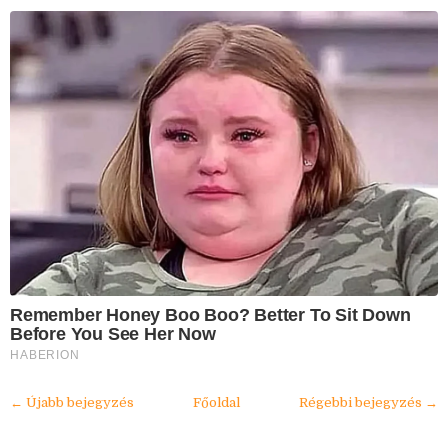
Remember Honey Boo Boo? Better To Sit Down
Before You See Her Now
HABERION
← Újabb bejegyzés
Főoldal
Régebbi bejegyzés →