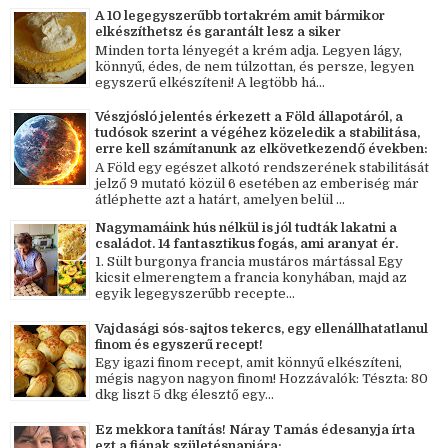
A 10 legegyszerűbb tortakrém amit bármikor
elkészíthetsz és garantált lesz a siker
Minden torta lényegét a krém adja. Legyen lágy,
könnyű, édes, de nem túlzottan, és persze, legyen
egyszerű elkészíteni! A legtöbb há...
Vészjósló jelentés érkezett a Föld állapotáról, a
tudósok szerint a végéhez közeledik a stabilitása,
erre kell számítanunk az elkövetkezendő években:
A Föld egy egészet alkotó rendszerének stabilitását
jelző 9 mutató közül 6 esetében az emberiség már
átléphette azt a határt, amelyen belül ...
Nagymamáink hús nélkül is jól tudták lakatni a
családot. 14 fantasztikus fogás, ami aranyat ér.
1. Sült burgonya francia mustáros mártással Egy
kicsit elmerengtem a francia konyhában, majd az
egyik legegyszerűbb recepte...
Vajdasági sós-sajtos tekercs, egy ellenállhatatlanul
finom és egyszerű recept!
Egy igazi finom recept, amit könnyű elkészíteni,
mégis nagyon nagyon finom! Hozzávalók: Tészta: 80
dkg liszt 5 dkg élesztő egy...
Ez mekkora tanítás! Náray Tamás édesanyja írta
ezt a fiának születésnapjára: