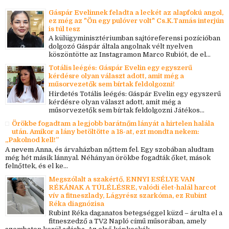
Gáspár Evelinnek feladta a leckét az alapfokú angol,
ez még az "Ön egy pulóver volt" Cs.K.Tamás interjún
is túl tesz
A külügyminisztériumban sajtóreferensi pozícióban
dolgozó Gáspár általa angolnak vélt nyelven
köszöntötte az Instagramon Marco Rubiót, de el...
Totális leégés: Gáspár Evelin egy egyszerű
kérdésre olyan választ adott, amit még a
műsorvezetők sem bírtak feldolgozni!
Hirdetés Totális leégés: Gáspár Evelin egy egyszerű
kérdésre olyan választ adott, amit még a
műsorvezetők sem bírtak feldolgozni Játékos...
Örökbe fogadtam a legjobb barátnőm lányát a hirtelen halála
után. Amikor a lány betöltötte a 18-at, ezt mondta nekem:
„Pakolnod kell!”
A nevem Anna, és árvaházban nőttem fel. Egy szobában aludtam
még hét másik lánnyal. Néhányan örökbe fogadták őket, mások
felnőttek, és el ke...
Megszólalt a szakértő, ENNYI ESÉLYE VAN
RÉKÁNAK A TÚLÉLÉSRE, valódi élet-halál harcot
vív a fitneszlady, Lágyrész szarkóma, ez Rubint
Réka diagnózisa
Rubint Réka daganatos betegséggel küzd – árulta el a
fitneszedző a TV2 Napló című műsorában, amely