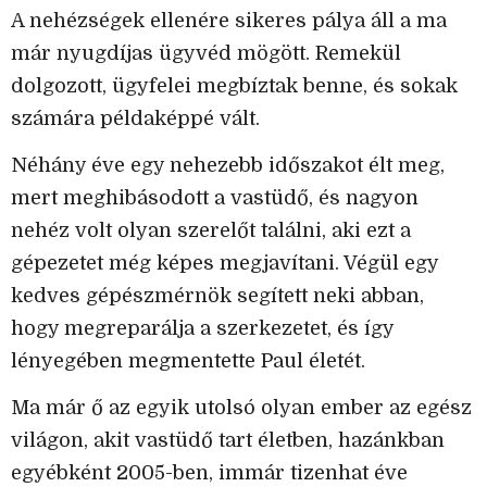
A nehézségek ellenére sikeres pálya áll a ma
már nyugdíjas ügyvéd mögött. Remekül
dolgozott, ügyfelei megbíztak benne, és sokak
számára példaképpé vált.
Néhány éve egy nehezebb időszakot élt meg,
mert meghibásodott a vastüdő, és nagyon
nehéz volt olyan szerelőt találni, aki ezt a
gépezetet még képes megjavítani. Végül egy
kedves gépészmérnök segített neki abban,
hogy megreparálja a szerkezetet, és így
lényegében megmentette Paul életét.
Ma már ő az egyik utolsó olyan ember az egész
világon, akit vastüdő tart életben, hazánkban
egyébként 2005-ben, immár tizenhat éve