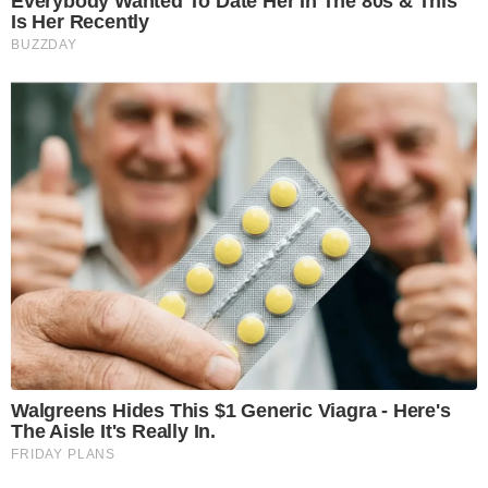
Everybody Wanted To Date Her In The 80s & This
Is Her Recently
BUZZDAY
Walgreens Hides This $1 Generic Viagra - Here's
The Aisle It's Really In.
FRIDAY PLANS