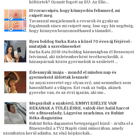
költöztek? Gyanút fogott az EU: Az Elio...
10 rovarcsípés, hogy könnyedén felismerd, mi
csípett meg
Tavasszal megjelennek a rovarok és gyakran
fogalmunk sincs mi csípett meg. Íme egy kis segítség,
hogy könnyen beazonosíthassd a támadót...
Ilyen boldog Sarka Kata a közel 70 éves új férjével–
mutatjuk a szerelmeseket
Sarka Kata 2018 óta boldog házasságban él Bessenyei
Istvánnal, aki üzletemberként tevékenykedik. A
házaspárnak közös gyermekük is született ...
Édesanyák imája – mondd el minden nap és
gyermekeid áldottak lesznek!
Az anyai szeretet egy olyan erő, ami semmihez sem
hasonlítható a világon. Ezt csak az tudja, akinek
gyereke van, és az érzi igazán, aki me...
Megszólalt a szakértő, ENNYI ESÉLYE VAN
RÉKÁNAK A TÚLÉLÉSRE, valódi élet-halál harcot
vív a fitneszlady, Lágyrész szarkóma, ez Rubint
Réka diagnózisa
Rubint Réka daganatos betegséggel küzd – árulta el a
fitneszedző a TV2 Napló című műsorában, amely
szombaton kerül adásba. Az első képkockák...