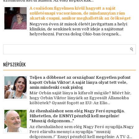
szombaton kerül adásba. Az első képkockák...
A családom figyelmen kívül hagyott a saját
születésnapi vacsorámon, de mindannyian rám
akartak csapni, amikor meghallották az örökséget
Negyven éven át mások életét javítgattam a helyi
klinikán, de senkinek sem volt ideje a sajátomat
helyrehozni. Furcsa dolog Ohio-ban öregnek...
NÉPSZERŰEK
Teljes a döbbenet az országban! Kegyetlen pofont
kapott Orbán Viktor! A saját lánya olyat tett vele,
amin mindenki csak pislog
Már Orbán saját lánya is kifarolt mögüle? Miért hír,
hogy Orbán Viktor lányáék az Egyesült Államokba
költöztek? Gyanút fogott az EU: Az Elio...
Az éhenhaláshoz sem elég Nagy Feró nyugdíja.
Hihetetlen, de ENNYI pénzből kell megélnie!
"Muszáj dolgoznom..."
Az éhenhaláshoz sem elég Nagy Feró nyugdíja.Nagy
Feró elárulta mennyi a nyugdíja: “muszáj
dolgoznom..!” Ennyi pénzből kell megélnie: A TV-2...