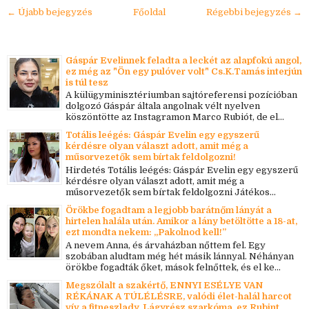
← Újabb bejegyzés
Főoldal
Régebbi bejegyzés →
Gáspár Evelinnek feladta a leckét az alapfokú angol,
ez még az "Ön egy pulóver volt" Cs.K.Tamás interjún
is túl tesz
A külügyminisztériumban sajtóreferensi pozícióban
dolgozó Gáspár általa angolnak vélt nyelven
köszöntötte az Instagramon Marco Rubiót, de el...
Totális leégés: Gáspár Evelin egy egyszerű
kérdésre olyan választ adott, amit még a
műsorvezetők sem bírtak feldolgozni!
Hirdetés Totális leégés: Gáspár Evelin egy egyszerű
kérdésre olyan választ adott, amit még a
műsorvezetők sem bírtak feldolgozni Játékos...
Örökbe fogadtam a legjobb barátnőm lányát a
hirtelen halála után. Amikor a lány betöltötte a 18-at,
ezt mondta nekem: „Pakolnod kell!”
A nevem Anna, és árvaházban nőttem fel. Egy
szobában aludtam még hét másik lánnyal. Néhányan
örökbe fogadták őket, mások felnőttek, és el ke...
Megszólalt a szakértő, ENNYI ESÉLYE VAN
RÉKÁNAK A TÚLÉLÉSRE, valódi élet-halál harcot
vív a fitneszlady, Lágyrész szarkóma, ez Rubint