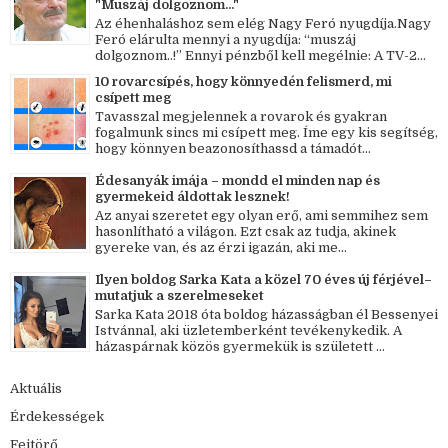
"Muszáj dolgoznom..."
Az éhenhaláshoz sem elég Nagy Feró nyugdíja.Nagy
Feró elárulta mennyi a nyugdíja: “muszáj
dolgoznom..!” Ennyi pénzből kell megélnie: A TV-2...
10 rovarcsípés, hogy könnyedén felismerd, mi
csípett meg
Tavasszal megjelennek a rovarok és gyakran
fogalmunk sincs mi csípett meg. Íme egy kis segítség,
hogy könnyen beazonosíthassd a támadót...
Édesanyák imája – mondd el minden nap és
gyermekeid áldottak lesznek!
Az anyai szeretet egy olyan erő, ami semmihez sem
hasonlítható a világon. Ezt csak az tudja, akinek
gyereke van, és az érzi igazán, aki me...
Ilyen boldog Sarka Kata a közel 70 éves új férjével–
mutatjuk a szerelmeseket
Sarka Kata 2018 óta boldog házasságban él Bessenyei
Istvánnal, aki üzletemberként tevékenykedik. A
házaspárnak közös gyermekük is született ...
Aktuális
Érdekességek
Fejtörő