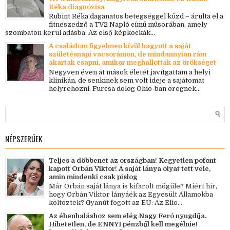
Réka diagnózisa
Rubint Réka daganatos betegséggel küzd – árulta el a
fitneszedző a TV2 Napló című műsorában, amely
szombaton kerül adásba. Az első képkockák...
A családom figyelmen kívül hagyott a saját
születésnapi vacsorámon, de mindannyian rám
akartak csapni, amikor meghallották az örökséget
Negyven éven át mások életét javítgattam a helyi
klinikán, de senkinek sem volt ideje a sajátomat
helyrehozni. Furcsa dolog Ohio-ban öregnek...
NÉPSZERŰEK
Teljes a döbbenet az országban! Kegyetlen pofont
kapott Orbán Viktor! A saját lánya olyat tett vele,
amin mindenki csak pislog
Már Orbán saját lánya is kifarolt mögüle? Miért hír,
hogy Orbán Viktor lányáék az Egyesült Államokba
költöztek? Gyanút fogott az EU: Az Elio...
Az éhenhaláshoz sem elég Nagy Feró nyugdíja.
Hihetetlen, de ENNYI pénzből kell megélnie!