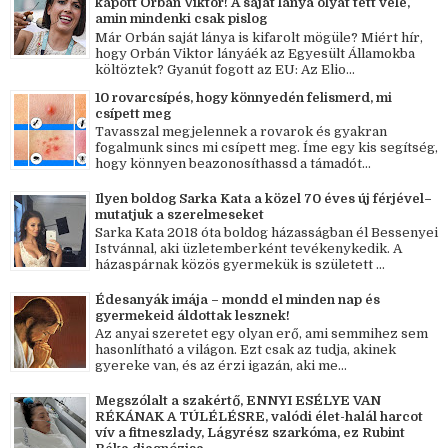
kapott Orbán Viktor! A saját lánya olyat tett vele,
amin mindenki csak pislog
Már Orbán saját lánya is kifarolt mögüle? Miért hír,
hogy Orbán Viktor lányáék az Egyesült Államokba
költöztek? Gyanút fogott az EU: Az Elio...
10 rovarcsípés, hogy könnyedén felismerd, mi
csípett meg
Tavasszal megjelennek a rovarok és gyakran
fogalmunk sincs mi csípett meg. Íme egy kis segítség,
hogy könnyen beazonosíthassd a támadót...
Ilyen boldog Sarka Kata a közel 70 éves új férjével–
mutatjuk a szerelmeseket
Sarka Kata 2018 óta boldog házasságban él Bessenyei
Istvánnal, aki üzletemberként tevékenykedik. A
házaspárnak közös gyermekük is született ...
Édesanyák imája – mondd el minden nap és
gyermekeid áldottak lesznek!
Az anyai szeretet egy olyan erő, ami semmihez sem
hasonlítható a világon. Ezt csak az tudja, akinek
gyereke van, és az érzi igazán, aki me...
Megszólalt a szakértő, ENNYI ESÉLYE VAN
RÉKÁNAK A TÚLÉLÉSRE, valódi élet-halál harcot
vív a fitneszlady, Lágyrész szarkóma, ez Rubint