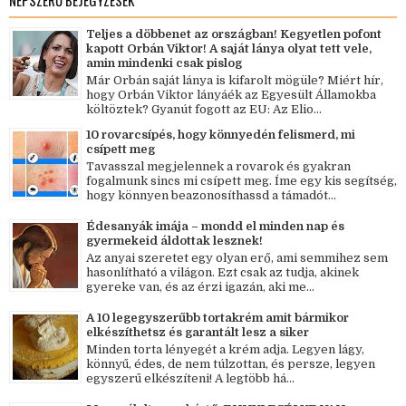
NÉPSZERŰ BEJEGYZÉSEK
Teljes a döbbenet az országban! Kegyetlen pofont
kapott Orbán Viktor! A saját lánya olyat tett vele,
amin mindenki csak pislog
Már Orbán saját lánya is kifarolt mögüle? Miért hír,
hogy Orbán Viktor lányáék az Egyesült Államokba
költöztek? Gyanút fogott az EU: Az Elio...
10 rovarcsípés, hogy könnyedén felismerd, mi
csípett meg
Tavasszal megjelennek a rovarok és gyakran
fogalmunk sincs mi csípett meg. Íme egy kis segítség,
hogy könnyen beazonosíthassd a támadót...
Édesanyák imája – mondd el minden nap és
gyermekeid áldottak lesznek!
Az anyai szeretet egy olyan erő, ami semmihez sem
hasonlítható a világon. Ezt csak az tudja, akinek
gyereke van, és az érzi igazán, aki me...
A 10 legegyszerűbb tortakrém amit bármikor
elkészíthetsz és garantált lesz a siker
Minden torta lényegét a krém adja. Legyen lágy,
könnyű, édes, de nem túlzottan, és persze, legyen
egyszerű elkészíteni! A legtöbb há...