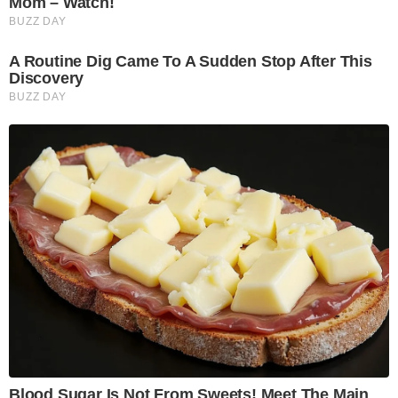
Mom – Watch!
BUZZ DAY
A Routine Dig Came To A Sudden Stop After This
Discovery
BUZZ DAY
Blood Sugar Is Not From Sweets! Meet The Main