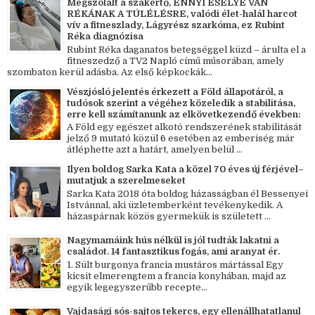
Megszólalt a szakértő, ENNYI ESÉLYE VAN
RÉKÁNAK A TÚLÉLÉSRE, valódi élet-halál harcot
vív a fitneszlady, Lágyrész szarkóma, ez Rubint
Réka diagnózisa
Rubint Réka daganatos betegséggel küzd – árulta el a
fitneszedző a TV2 Napló című műsorában, amely
szombaton kerül adásba. Az első képkockák...
Vészjósló jelentés érkezett a Föld állapotáról, a
tudósok szerint a végéhez közeledik a stabilitása,
erre kell számítanunk az elkövetkezendő években:
A Föld egy egészet alkotó rendszerének stabilitását
jelző 9 mutató közül 6 esetében az emberiség már
átléphette azt a határt, amelyen belül ...
Ilyen boldog Sarka Kata a közel 70 éves új férjével–
mutatjuk a szerelmeseket
Sarka Kata 2018 óta boldog házasságban él Bessenyei
Istvánnal, aki üzletemberként tevékenykedik. A
házaspárnak közös gyermekük is született ...
Nagymamáink hús nélkül is jól tudták lakatni a
családot. 14 fantasztikus fogás, ami aranyat ér.
1. Sült burgonya francia mustáros mártással Egy
kicsit elmerengtem a francia konyhában, majd az
egyik legegyszerűbb recepte...
Vajdasági sós-sajtos tekercs, egy ellenállhatatlanul