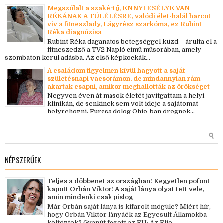
Megszólalt a szakértő, ENNYI ESÉLYE VAN
RÉKÁNAK A TÚLÉLÉSRE, valódi élet-halál harcot
vív a fitneszlady, Lágyrész szarkóma, ez Rubint
Réka diagnózisa
Rubint Réka daganatos betegséggel küzd – árulta el a
fitneszedző a TV2 Napló című műsorában, amely
szombaton kerül adásba. Az első képkockák...
A családom figyelmen kívül hagyott a saját
születésnapi vacsorámon, de mindannyian rám
akartak csapni, amikor meghallották az örökséget
Negyven éven át mások életét javítgattam a helyi
klinikán, de senkinek sem volt ideje a sajátomat
helyrehozni. Furcsa dolog Ohio-ban öregnek...
NÉPSZERŰEK
Teljes a döbbenet az országban! Kegyetlen pofont
kapott Orbán Viktor! A saját lánya olyat tett vele,
amin mindenki csak pislog
Már Orbán saját lánya is kifarolt mögüle? Miért hír,
hogy Orbán Viktor lányáék az Egyesült Államokba
költöztek? Gyanút fogott az EU: Az Elio...