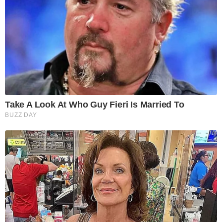
Take A Look At Who Guy Fieri Is Married To
BUZZ DAY