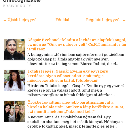
Unrecognizable
BRAINBERRIES
← Újabb bejegyzés
Főoldal
Régebbi bejegyzés →
Gáspár Evelinnek feladta a leckét az alapfokú angol,
ez még az "Ön egy pulóver volt" Cs.K.Tamás interjún
is túl tesz
A külügyminisztériumban sajtóreferensi pozícióban
dolgozó Gáspár általa angolnak vélt nyelven
köszöntötte az Instagramon Marco Rubiót, de el...
Totális leégés: Gáspár Evelin egy egyszerű
kérdésre olyan választ adott, amit még a
műsorvezetők sem bírtak feldolgozni!
Hirdetés Totális leégés: Gáspár Evelin egy egyszerű
kérdésre olyan választ adott, amit még a
műsorvezetők sem bírtak feldolgozni Játékos...
Örökbe fogadtam a legjobb barátnőm lányát a
hirtelen halála után. Amikor a lány betöltötte a 18-at,
ezt mondta nekem: „Pakolnod kell!”
A nevem Anna, és árvaházban nőttem fel. Egy
szobában aludtam még hét másik lánnyal. Néhányan
örökbe fogadták őket, mások felnőttek, és el ke...