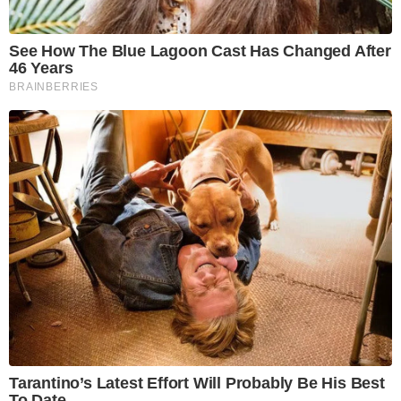
See How The Blue Lagoon Cast Has Changed After
46 Years
BRAINBERRIES
Tarantino’s Latest Effort Will Probably Be His Best
To Date