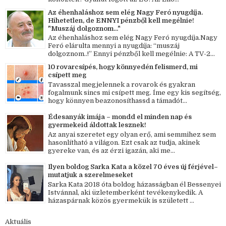
Az éhenhaláshoz sem elég Nagy Feró nyugdíja.
Hihetetlen, de ENNYI pénzből kell megélnie!
"Muszáj dolgoznom..."
Az éhenhaláshoz sem elég Nagy Feró nyugdíja.Nagy
Feró elárulta mennyi a nyugdíja: “muszáj
dolgoznom..!” Ennyi pénzből kell megélnie: A TV-2...
10 rovarcsípés, hogy könnyedén felismerd, mi
csípett meg
Tavasszal megjelennek a rovarok és gyakran
fogalmunk sincs mi csípett meg. Íme egy kis segítség,
hogy könnyen beazonosíthassd a támadót...
Édesanyák imája – mondd el minden nap és
gyermekeid áldottak lesznek!
Az anyai szeretet egy olyan erő, ami semmihez sem
hasonlítható a világon. Ezt csak az tudja, akinek
gyereke van, és az érzi igazán, aki me...
Ilyen boldog Sarka Kata a közel 70 éves új férjével–
mutatjuk a szerelmeseket
Sarka Kata 2018 óta boldog házasságban él Bessenyei
Istvánnal, aki üzletemberként tevékenykedik. A
házaspárnak közös gyermekük is született ...
Aktuális