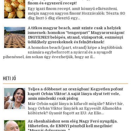
finom és egyszerű recept!
Egy igazi finom recept, amit könnyű elkészíteni,
mégis nagyon nagyon finom! Hozzávalók: Tészta: 80
dkg liszt 5 dkg élesztő egy...
A titkos magyar beach, amit szinte csak a helyiek
ismernek: homokos “tengerpart” Magyarországon!
INGYENES belépés, strand, vízisportok, eszményi
üdülőhely gyerekeknek és felnőtteknek!
A homokos beach (part, strand) képe a legtöbbünk
számára egybeforrott a nyárral és a nyugodt
pihenéssel, ám sokan úgy érezhetjük, hogy az il...
HETI JÓ
Teljes a döbbenet az országban! Kegyetlen pofont
kapott Orbán Viktor! A saját lánya olyat tett vele,
amin mindenki csak pislog
Már Orbán saját lánya is kifarolt mögüle? Miért hír,
hogy Orbán Viktor lányáék az Egyesült Államokba
költöztek? Gyanút fogott az EU: Az Elio...
Az éhenhaláshoz sem elég Nagy Feró nyugdíja.
Hihetetlen, de ENNYI pénzből kell megélnie!
"Muszáj dolgoznom..."