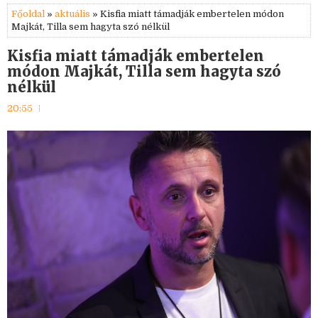
Főoldal
»
aktuális
» Kisfia miatt támadják embertelen módon
Majkát, Tilla sem hagyta szó nélkül
Kisfia miatt támadják embertelen
módon Majkát, Tilla sem hagyta szó
nélkül
20:55