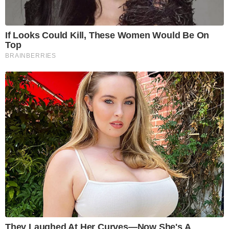
If Looks Could Kill, These Women Would Be On
Top
BRAINBERRIES
They Laughed At Her Curves—Now She's A