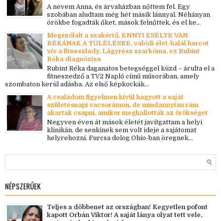
A nevem Anna, és árvaházban nőttem fel. Egy
szobában aludtam még hét másik lánnyal. Néhányan
örökbe fogadták őket, mások felnőttek, és el ke...
Megszólalt a szakértő, ENNYI ESÉLYE VAN
RÉKÁNAK A TÚLÉLÉSRE, valódi élet-halál harcot
vív a fitneszlady, Lágyrész szarkóma, ez Rubint
Réka diagnózisa
Rubint Réka daganatos betegséggel küzd – árulta el a
fitneszedző a TV2 Napló című műsorában, amely
szombaton kerül adásba. Az első képkockák...
A családom figyelmen kívül hagyott a saját
születésnapi vacsorámon, de mindannyian rám
akartak csapni, amikor meghallották az örökséget
Negyven éven át mások életét javítgattam a helyi
klinikán, de senkinek sem volt ideje a sajátomat
helyrehozni. Furcsa dolog Ohio-ban öregnek...
NÉPSZERŰEK
Teljes a döbbenet az országban! Kegyetlen pofont
kapott Orbán Viktor! A saját lánya olyat tett vele,