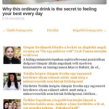
Why this ordinary drink is the secret to feeling
your best every day
CTA FAVORITE
← Újabb bejegyzés
Főoldal
Régebbi bejegyzés →
Gáspár Evelinnek feladta a leckét az alapfokú angol,
ez még az "Ön egy pulóver volt" Cs.K.Tamás interjún
is túl tesz
A külügyminisztériumban sajtóreferensi pozícióban
dolgozó Gáspár általa angolnak vélt nyelven
köszöntötte az Instagramon Marco Rubiót, de el...
Totális leégés: Gáspár Evelin egy egyszerű
kérdésre olyan választ adott, amit még a
műsorvezetők sem bírtak feldolgozni!
Hirdetés Totális leégés: Gáspár Evelin egy egyszerű
kérdésre olyan választ adott, amit még a
műsorvezetők sem bírtak feldolgozni Játékos...
Örökbe fogadtam a legjobb barátnőm lányát a
hirtelen halála után. Amikor a lány betöltötte a 18-at,
ezt mondta nekem: „Pakolnod kell!”