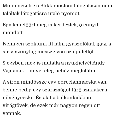
Mindenesetre a Blikk mostani látogatásán nem
találtak látogatásra utaló nyomot.
Egy temetőőrt meg is kérdeztek, ő ennyit
mondott:
Nemigen szoktunk itt látni gyászolókat, igaz, a
sír viszonylag messze van az épülettől.
S egyben meg is mutatta a nyughelyét Andy
Vajnának – mivel elég nehéz megtalálni.
A síron mindössze egy porcelánmacska van,
benne pedig egy szárazságot tűrő,sziklakerti
növényecske. És alatta balkonládában
virágtövek, de ezek már nagyon régen ott
vannak.