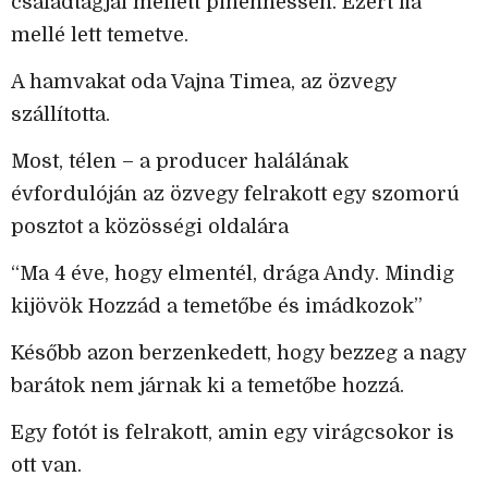
családtagjai mellett pihenhessen. Ezért fia
mellé lett temetve.
A hamvakat oda Vajna Timea, az özvegy
szállította.
Most, télen – a producer halálának
évfordulóján az özvegy felrakott egy szomorú
posztot a közösségi oldalára
“Ma 4 éve, hogy elmentél, drága Andy. Mindig
kijövök Hozzád a temetőbe és imádkozok”
Később azon berzenkedett, hogy bezzeg a nagy
barátok nem járnak ki a temetőbe hozzá.
Egy fotót is felrakott, amin egy virágcsokor is
ott van.