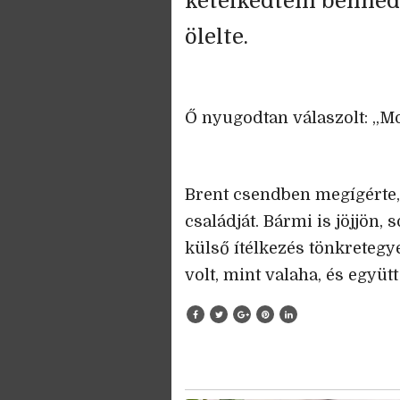
kételkedtem benned
ölelte.
Ő nyugodtan válaszolt: „M
Brent csendben megígérte,
családját. Bármi is jöjjön,
külső ítélkezés tönkretegy
volt, mint valaha, és együ