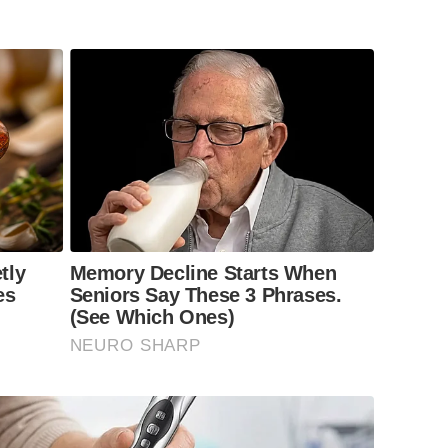
tly
Memory Decline Starts When
es
Seniors Say These 3 Phrases.
(See Which Ones)
NEURO SHARP