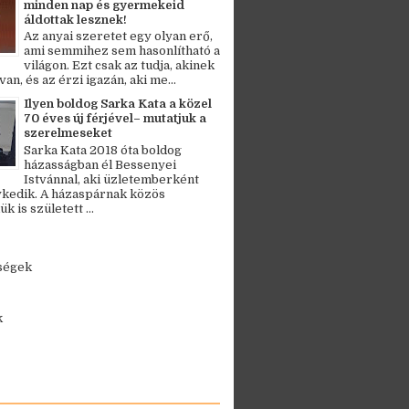
minden nap és gyermekeid
áldottak lesznek!
Az anyai szeretet egy olyan erő,
ami semmihez sem hasonlítható a
világon. Ezt csak az tudja, akinek
an, és az érzi igazán, aki me...
Ilyen boldog Sarka Kata a közel
70 éves új férjével– mutatjuk a
szerelmeseket
Sarka Kata 2018 óta boldog
házasságban él Bessenyei
Istvánnal, aki üzletemberként
kedik. A házaspárnak közös
 is született ...
ségek
k