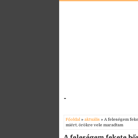
-
Főoldal
»
aktuális
» A feleségem feket
miért, örökre vele maradtam
A feleségem fekete bőr