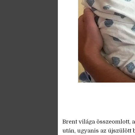
Brent világa összeomlott, a
után, ugyanis az újszülött b