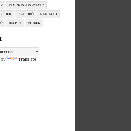
IS
ELGONDOLKODTATÓ
SSÉGEK
FEJTÖRŐ
MEGHATÓ
ZÓ
RECEPT
VICCEK
E
 by
Translate