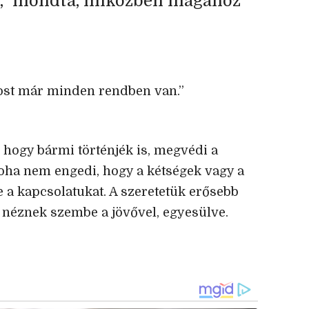
,” mondta, miközben magához
ost már minden rendben van.”
 hogy bármi történjék is, megvédi a
 soha nem engedi, hogy a kétségek vagy a
e a kapcsolatukat. A szeretetük erősebb
tt néznek szembe a jövővel, egyesülve.