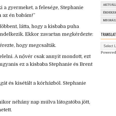
AKTUÁL
i a gyermeket, a felesége, Stephanie
ÉRDEKE
m az én babám!”
MEGRÁ
bbent, látta, hogy a kisbaba puha
TRANSLAT
rendelkezik. Ekkor zavartan megkérdezte:
 érezte, hogy megcsalták.
Powered
elelni. A nővér csak annyit mondott, ezt
ugyanis ez a kisbaba Stephanie és Brent
át és kisétált a kórházból. Stephanie
kor néhány nap múlva látogatóba jött,
etett.