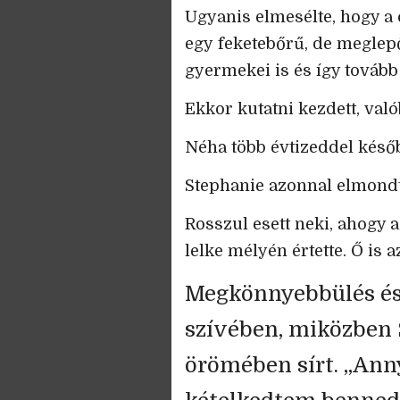
Ugyanis elmesélte, hogy a
egy feketebőrű, de megl
gyermekei is és így tovább 
Ekkor kutatni kezdett, való
Néha több évtizeddel későb
Stephanie azonnal elmondt
Rosszul esett neki, ahogy a
lelke mélyén értette. Ő is a
Megkönnyebbülés és
szívében, miközben S
örömében sírt. „Ann