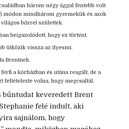
 családban három-négy ággal fentebb volt
epő módon mindhárom gyermekük és azok
világos bőrrel születtek.
ban beigazolódott, hogy ez történt.
b ütközik vissza az ilyesmi.
a Brentnek.
 férfi a kórházban és utána reagált, de a
zt feltételezte volna, hogy megcsaltál.
 bűntudat keveredett Brent
tephanie felé indult, aki
yira sajnálom, hogy