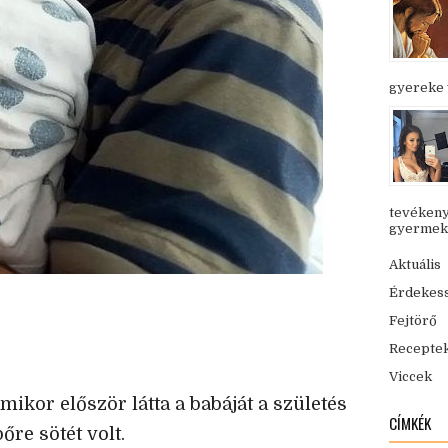
gyereke v
tevékeny
gyermekük
Aktuális
Érdekes
Fejtörő
Recepte
Viccek
mikor először látta a babáját a születés
CÍMKÉK
őre sötét volt.