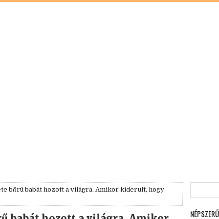
e bőrű babát hozott a világra. Amikor kiderült, hogy
NÉPSZERŰ
ű babát hozott a világra. Amikor