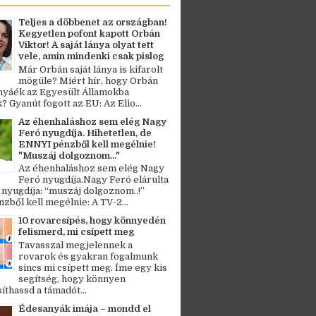
Teljes a döbbenet az országban!
Kegyetlen pofont kapott Orbán
Viktor! A saját lánya olyat tett
vele, amin mindenki csak pislog
Már Orbán saját lánya is kifarolt
mögüle? Miért hír, hogy Orbán
ányáék az Egyesült Államokba
? Gyanút fogott az EU: Az Elio...
Az éhenhaláshoz sem elég Nagy
Feró nyugdíja. Hihetetlen, de
ENNYI pénzből kell megélnie!
"Muszáj dolgoznom..."
Az éhenhaláshoz sem elég Nagy
Feró nyugdíja.Nagy Feró elárulta
 nyugdíja: “muszáj dolgoznom..!”
zből kell megélnie: A TV-2...
10 rovarcsípés, hogy könnyedén
felismerd, mi csípett meg
Tavasszal megjelennek a
rovarok és gyakran fogalmunk
sincs mi csípett meg. Íme egy kis
segítség, hogy könnyen
thassd a támadót...
Édesanyák imája – mondd el