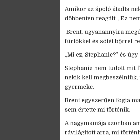
Amikor az ápoló átadta nek
döbbenten reagált: „Ez ne
Brent, ugyanannyira megdö
fürtökkel és sötét bőrrel 
„Mi ez, Stephanie?” és úgy
Stephanie nem tudott mit f
nekik kell megbeszélniük, 
gyermeke.
Brent egyszerűen fogta mag
sem értette mi történik.
A nagymamája azonban ami
rávilágított arra, mi történh