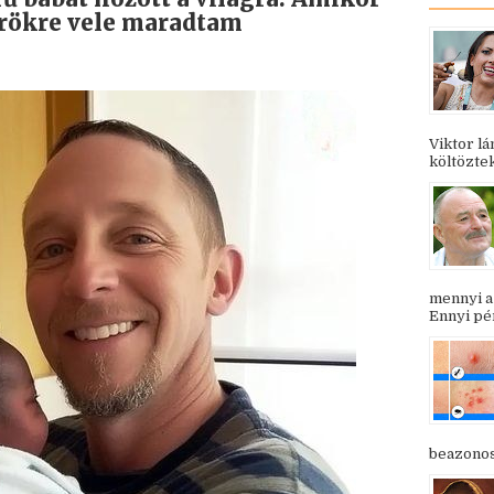
 örökre vele maradtam
Viktor l
költöztek
mennyi a
Ennyi pén
beazonosí