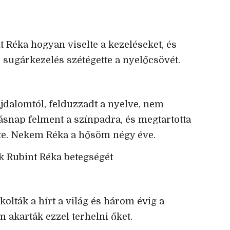
nt Réka hogyan viselte a kezeléseket, és
 sugárkezelés szétégette a nyelőcsövét.
ájdalomtól, felduzzadt a nyelve, nem
másnap felment a színpadra, és megtartotta
lete. Nekem Réka a hősöm négy éve.
ták Rubint Réka betegségét
kolták a hírt a világ és három évig a
m akarták ezzel terhelni őket.