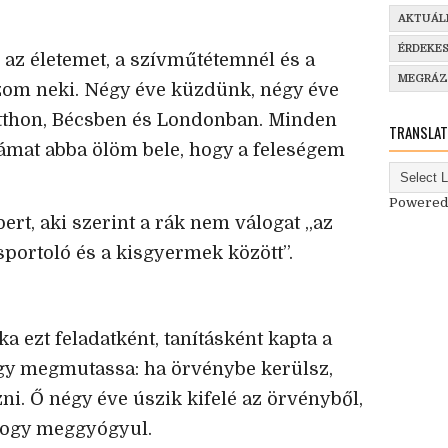
AKTUÁL
ÉRDEKE
az életemet, a szívműtétemnél és a
MEGRÁ
ozom neki. Négy éve küzdünk, négy éve
 itthon, Bécsben és Londonban. Minden
TRANSLAT
mat abba ölöm bele, hogy a feleségem
Powered
ert, aki szerint a rák nem válogat „az
sportoló és a kisgyermek között”.
ezt feladatként, tanításként kapta a
ogy megmutassa: ha örvénybe kerülsz,
zni. Ő négy éve úszik kifelé az örvényből,
hogy meggyógyul.