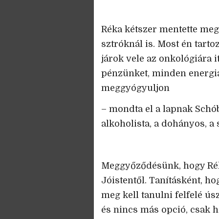
Réka kétszer mentette meg 
sztróknál is. Most én tart
járok vele az onkológiára
pénzünket, minden energiá
meggyógyuljon
– mondta el a lapnak Schób
alkoholista, a dohányos, a 
Meggyőződésünk, hogy Réka 
Jóistentől. Tanításként, h
meg kell tanulni felfelé ús
és nincs más opció, csak 