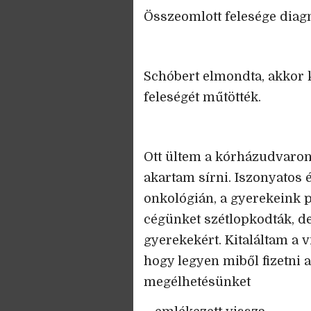
Összeomlott felesége diag
Schóbert elmondta, akkor 
feleségét műtötték.
Ott ültem a kórházudvaron
akartam sírni. Iszonyatos 
onkológián, a gyerekeink 
cégünket szétlopkodták, de
gyerekekért. Kitaláltam a v
hogy legyen miből fizetni 
megélhetésünket