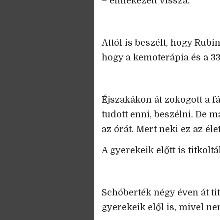
– emlékezett vissza.
Attól is beszélt, hogy Rubi
hogy a kemoterápia és a 33
Éjszakákon át zokogott a f
tudott enni, beszélni. De 
az órát. Mert neki ez az é
A gyerekeik előtt is titkol
Schóberték négy éven át tit
gyerekeik elől is, mivel ne