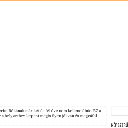
erint Rékának már két és fél éve nem kellene élnie. EZ a
y a helyzethez képest mégis ilyen jól van és megcáfol
NÉPSZERŰ