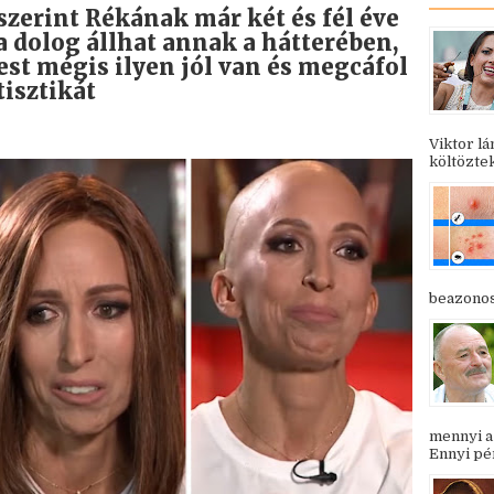
 szerint Rékának már két és fél éve
a dolog állhat annak a hátterében,
st mégis ilyen jól van és megcáfol
isztikát
Viktor l
költöztek
beazonosí
mennyi a
Ennyi pén