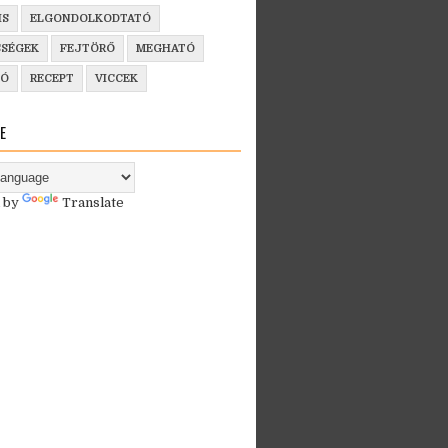
IS
ELGONDOLKODTATÓ
SSÉGEK
FEJTÖRŐ
MEGHATÓ
ZÓ
RECEPT
VICCEK
E
 by
Translate