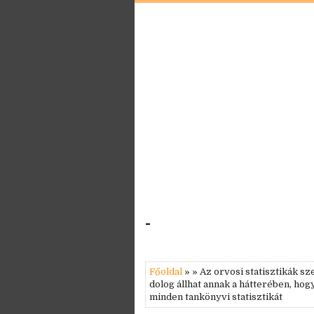
-
Főoldal
» » Az orvosi statisztikák sz
dolog állhat annak a hátterében, hog
minden tankönyvi statisztikát