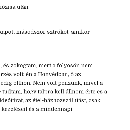
nózisa után
kapott másodszor sztrókot, amikor
, és zokogtam, mert a folyosón nem
érzés volt: én a Honvédban, ő az
pedig otthon. Nem volt pénzünk, mivel a
 tudtam, hogy talpra kell állnom érte és a
ideótárat, az étel-házhozszállítást, csak
a kezeléseit és a mindennapi