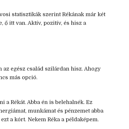
vosi statisztikák szerint Rékának már két
 ő itt van. Aktív, pozitív, és hisz a
 az egész család szilárdan hisz. Ahogy
ncs más opció.
 a Rékát. Abba én is belehalnék. Ez
energiámat, munkámat és pénzemet abba
e ezt a kórt. Nekem Réka a példaképem.