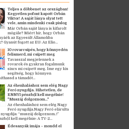
Teljes a döbbenet az országban!
Kegyetlen pofont kapott Orbán
Viktor! A saját lánya olyat tett
vele, amin mindenki csak pislog
Már Orbán saját lánya is kifarolt
mögüle? Miért hír, hogy Orbán
ányáék az Egyesült Államokba
? Gyanút fogott az EU: Az Elio...
10 rovarcsípés, hogy könnyedén
felismerd, mi csípett meg
Tavasszal megjelennek a
rovarok és gyakran fogalmunk
sincs mi csípett meg. Íme egy kis
segítség, hogy könnyen
thassd a támadót...
Az éhenhaláshoz sem elég Nagy
Feró nyugdíja. Hihetetlen, de
ENNYI pénzből kell megélnie!
"Muszáj dolgoznom..."
Az éhenhaláshoz sem elég Nagy
Feró nyugdíja.Nagy Feró elárulta
 nyugdíja: “muszáj dolgoznom..!”
zből kell megélnie: A TV-2...
Édesanyák imája – mondd el