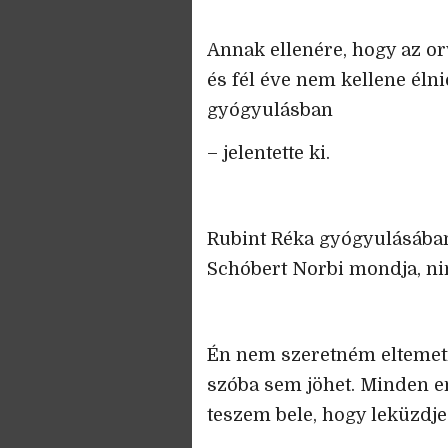
Annak ellenére, hogy az or
és fél éve nem kellene élnie,
gyógyulásban
– jelentette ki.
Rubint Réka gyógyulásában
Schóbert Norbi mondja, ni
Én nem szeretném eltemetni
szóba sem jöhet. Minden 
teszem bele, hogy leküzdj