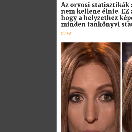
Az orvosi statisztikák
nem kellene élnie. EZ 
hogy a helyzethez képe
minden tankönyvi stat
23:42