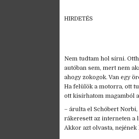
HIRDETÉS
Nem tudtam hol sírni. Otth
autóban sem, mert nem aka
ahogy zokogok. Van egy öre
Ha felülök a motorra, ott t
ott kisírhatom magamból a
– árulta el Schóbert Norbi, 
rákeresett az interneten a
Akkor azt olvasta, nejének 