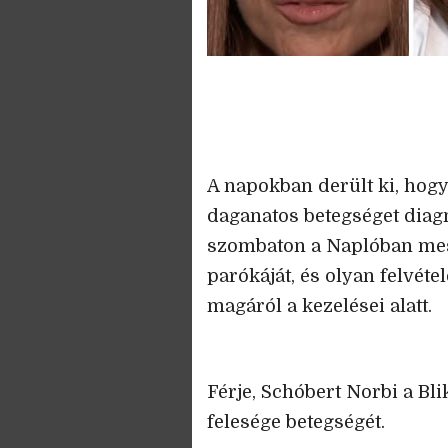
A napokban derült ki, hogy
daganatos betegséget diagn
szombaton a Naplóban mesél
parókáját, és olyan felvétel
magáról a kezelései alatt.
Férje, Schóbert Norbi a Bli
felesége betegségét.