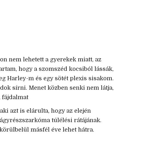
on nem lehetett a gyerekek miatt, az
rtam, hogy a szomszéd kocsiból lássák,
g Harley-m és egy sötét plexis sisakom.
udok sírni. Menet közben senki nem látja,
 fájdalmat
aki azt is elárulta, hogy az elején
 lágyrészszarkóma túlélési rátájának.
körülbelül másfél éve lehet hátra.