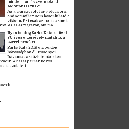
minden nap és gyermekeid
áldottak lesznek!
Az anyai szeretet egy olyan erő,
ami semmihez sem hasonlítható a
világon. Ezt csak az tudja, akinek
an, és az érzi igazán, aki me...
Ilyen boldog Sarka Kata a közel
70 éves új férjével– mutatjuk a
szerelmeseket
Sarka Kata 2018 óta boldog
házasságban él Bessenyei
Istvánnal, aki üzletemberként
kedik. A házaspárnak közös
 is született ...
ségek
k