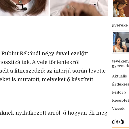
gyereke v
 Rubint Rékánál négy évvel ezelőtt
tevékeny
osztizáltak. A vele történtekről
gyermekük
t a fitneszedző: az interjú során levette
Aktuális
eket is mutatott, melyeket ő készített
Érdekes
Fejtörő
Recepte
Viccek
kknek nyilatkozott arról, ő hogyan éli meg
CÍMKÉK