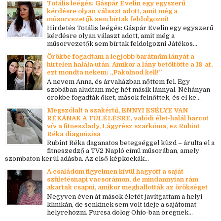
Totális leégés: Gáspár Evelin egy egyszerű
kérdésre olyan választ adott, amit még a
műsorvezetők sem bírtak feldolgozni!
Hirdetés Totális leégés: Gáspár Evelin egy egyszerű
kérdésre olyan választ adott, amit még a
műsorvezetők sem bírtak feldolgozni Játékos...
Örökbe fogadtam a legjobb barátnőm lányát a
hirtelen halála után. Amikor a lány betöltötte a 18-at,
ezt mondta nekem: „Pakolnod kell!”
A nevem Anna, és árvaházban nőttem fel. Egy
szobában aludtam még hét másik lánnyal. Néhányan
örökbe fogadták őket, mások felnőttek, és el ke...
Megszólalt a szakértő, ENNYI ESÉLYE VAN
RÉKÁNAK A TÚLÉLÉSRE, valódi élet-halál harcot
vív a fitneszlady, Lágyrész szarkóma, ez Rubint
Réka diagnózisa
Rubint Réka daganatos betegséggel küzd – árulta el a
fitneszedző a TV2 Napló című műsorában, amely
szombaton kerül adásba. Az első képkockák...
A családom figyelmen kívül hagyott a saját
születésnapi vacsorámon, de mindannyian rám
akartak csapni, amikor meghallották az örökséget
Negyven éven át mások életét javítgattam a helyi
klinikán, de senkinek sem volt ideje a sajátomat
helyrehozni. Furcsa dolog Ohio-ban öregnek...