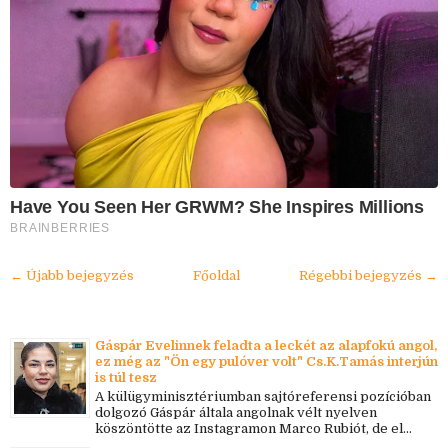
Have You Seen Her GRWM? She Inspires Millions
BRAINBERRIES
← Újabb bejegyzés
Főoldal
Régebbi bejegyzés →
Gáspár Evelinnek feladta a leckét az alapfokú angol,
ez még az "Ön egy pulóver volt" Cs.K.Tamás interjún
is túl tesz
A külügyminisztériumban sajtóreferensi pozícióban
dolgozó Gáspár általa angolnak vélt nyelven
köszöntötte az Instagramon Marco Rubiót, de el...