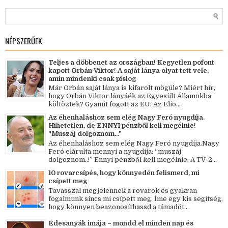
NÉPSZERŰEK
Teljes a döbbenet az országban! Kegyetlen pofont
kapott Orbán Viktor! A saját lánya olyat tett vele,
amin mindenki csak pislog
Már Orbán saját lánya is kifarolt mögüle? Miért hír,
hogy Orbán Viktor lányáék az Egyesült Államokba
költöztek? Gyanút fogott az EU: Az Elio...
Az éhenhaláshoz sem elég Nagy Feró nyugdíja.
Hihetetlen, de ENNYI pénzből kell megélnie!
"Muszáj dolgoznom..."
Az éhenhaláshoz sem elég Nagy Feró nyugdíja.Nagy
Feró elárulta mennyi a nyugdíja: “muszáj
dolgoznom..!” Ennyi pénzből kell megélnie: A TV-2...
10 rovarcsípés, hogy könnyedén felismerd, mi
csípett meg
Tavasszal megjelennek a rovarok és gyakran
fogalmunk sincs mi csípett meg. Íme egy kis segítség,
hogy könnyen beazonosíthassd a támadót...
Édesanyák imája – mondd el minden nap és