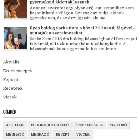
gyermekeid áldottak lesznek!
Az anyai szeretet egy olyan erő, ami semmihez sem
hasonlítható a világon. Ezt csak az tudja, akinek
gyereke van, és az érzi igazán, aki me...
Ilyen boldog Sarka Kata a közel 70 éves új férjével–
mutatjuk a szerelmeseket
Sarka Kata 2018 óta boldog házasságban él Bessenyei
Istvánnal, aki üzletemberként tevékenykedik. A
házaspárnak közös gyermekük is született ...
Aktuális
Érdekességek
Fejtörő
Receptek
Viccek
CÍMKÉK
AKTUÁLIS
ELGONDOLKODTATÓ
ÉRDEKESSÉGEK
FEJTÖRŐ
MEGHATÓ
MEGRÁZÓ
RECEPT
VICCEK