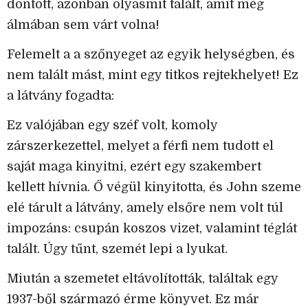
döntött, azonban olyasmit talált, amit még
álmában sem várt volna!
Felemelt a a szőnyeget az egyik helységben, és
nem talált mást, mint egy titkos rejtekhelyet! Ez
a látvány fogadta:
Ez valójában egy széf volt, komoly
zárszerkezettel, melyet a férfi nem tudott el
saját maga kinyitni, ezért egy szakembert
kellett hívnia. Ő végül kinyitotta, és John szeme
elé tárult a látvány, amely elsőre nem volt túl
impozáns: csupán koszos vizet, valamint téglát
talált. Úgy tűnt, szemét lepi a lyukat.
Miután a szemetet eltávolították, találtak egy
1937-ből származó érme könyvet. Ez már