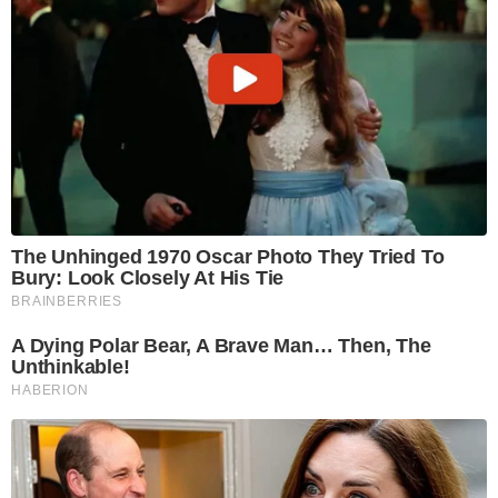
The Unhinged 1970 Oscar Photo They Tried To
Bury: Look Closely At His Tie
BRAINBERRIES
A Dying Polar Bear, A Brave Man… Then, The
Unthinkable!
HABERION