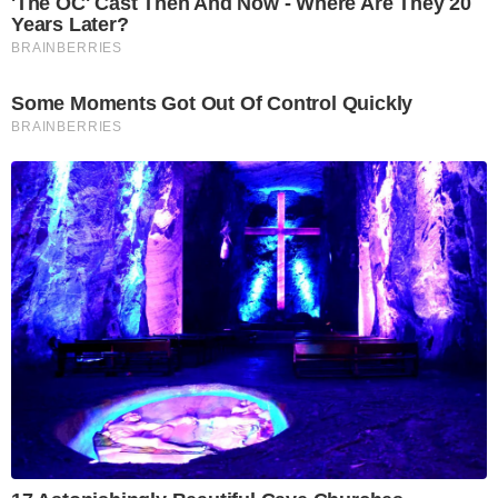
'The OC' Cast Then And Now - Where Are They 20
Years Later?
BRAINBERRIES
Some Moments Got Out Of Control Quickly
BRAINBERRIES