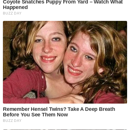
Coyote Snatches Puppy From Yard – Watch What
Happened
BUZZ DAY
Remember Hensel Twins? Take A Deep Breath
Before You See Them Now
BUZZ DAY