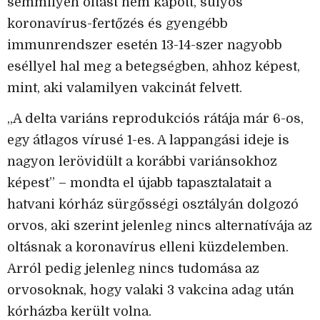
semmilyen oltást nem kapott, súlyos
koronavírus-fertőzés és gyengébb
immunrendszer esetén 13-14-szer nagyobb
eséllyel hal meg a betegségben, ahhoz képest,
mint, aki valamilyen vakcinát felvett.
„A delta variáns reprodukciós rátája már 6-os,
egy átlagos vírusé 1-es. A lappangási ideje is
nagyon lerövidült a korábbi variánsokhoz
képest” – mondta el újabb tapasztalatait a
hatvani kórház sürgősségi osztályán dolgozó
orvos, aki szerint jelenleg nincs alternatívája az
oltásnak a koronavírus elleni küzdelemben.
Arról pedig jelenleg nincs tudomása az
orvosoknak, hogy valaki 3 vakcina adag után
kórházba került volna.