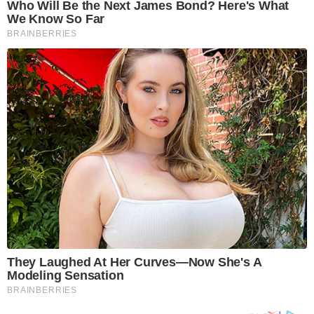
Who Will Be the Next James Bond? Here's What
We Know So Far
BRAINBERRIES
They Laughed At Her Curves—Now She's A
Modeling Sensation
BRAINBERRIES