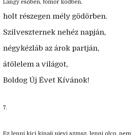
Langy esőben, tömör ködben,
holt részegen mély gödörben.
Szilveszternek nehéz napján,
négykézláb az árok partján,
átölelem a világot,
Boldog Új Évet Kívánok!
7.
Ez lenni kici kinaji ujevi szmsz, lenni olco, nem