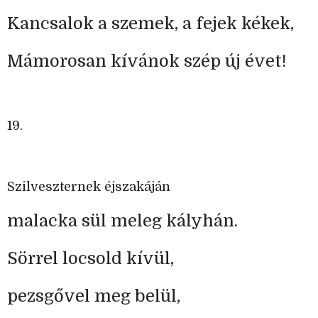
Kancsalok a szemek, a fejek kékek,
Mámorosan kívánok szép új évet!
19.
Szilveszternek éjszakáján
malacka sül meleg kályhán.
Sörrel locsold kívül,
pezsgő
vel meg belül,