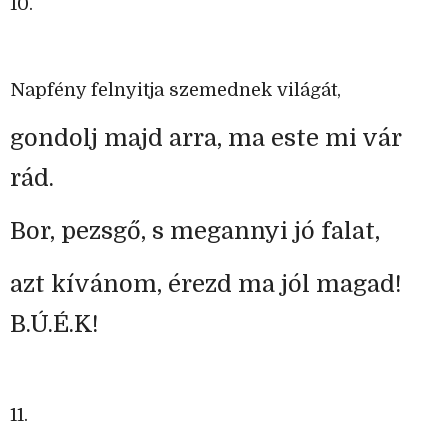
10.
Napfény felnyitja szemednek világát,
gondolj majd arra, ma este mi vár
rád.
Bor, pezsgő, s megannyi jó falat,
azt kívánom, érezd ma jól magad!
B.Ú.É.K!
11.