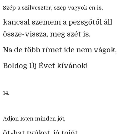
Szép a szilveszter, szép vagyok én is,
kancsal szemem a pezsgőtől áll
össze-vissza, meg szét is.
Na de több rímet ide nem vágok,
Boldog Új Évet kívánok!
14.
Adjon Isten minden jót,
öt-hat tyúkot, jó tojót.