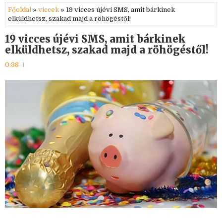
Főoldal
»
viccek
» 19 vicces újévi SMS, amit bárkinek
elküldhetsz, szakad majd a röhögéstől!
19 vicces újévi SMS, amit bárkinek
elküldhetsz, szakad majd a röhögéstől!
0:38