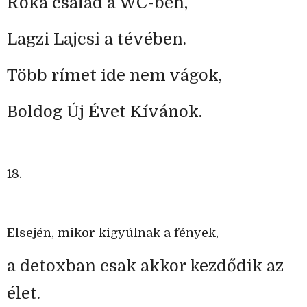
Róka család a WC-ben,
Lagzi Lajcsi a tévében.
Több rímet ide nem vágok,
Boldog Új Évet Kívánok.
18.
Elsején, mikor kigyúlnak a fények,
a detoxban csak akkor kezdődik az
élet.