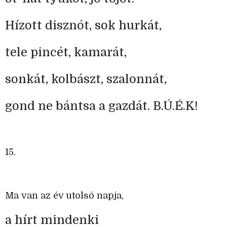
Hízott disznót, sok hurkát,
tele pincét, kamarát,
sonkát, kolbászt, szalonnát,
gond ne bántsa a gazdát. B.Ú.É.K!
15.
Ma van az év utolsó napja,
a hírt mindenki