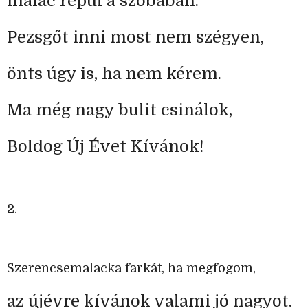
malac repül a szobában.
Pezsgőt inni most nem szégyen,
önts úgy is, ha nem kérem.
Ma még nagy bulit csinálok,
Boldog Új Évet Kívánok!
2.
Szerencsemalacka farkát, ha megfogom,
az újévre kívánok valami jó nagyot.