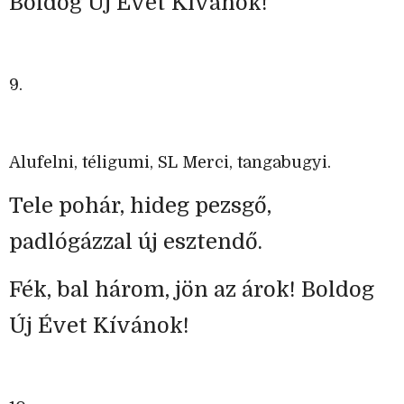
Boldog Új Évet Kívánok!
9.
Alufelni, téligumi, SL Merci, tangabugyi.
Tele pohár, hideg pezsgő,
padlógázzal új esztendő.
Fék, bal három, jön az árok! Boldog
Új Évet Kívánok!