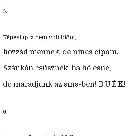
5.
Képeslapra nem volt időm,
hozzád mennék, de nincs cipőm.
Szánkón csúsznék, ha hó esne,
de maradjunk az sms-ben! B.U.É.K!
6.