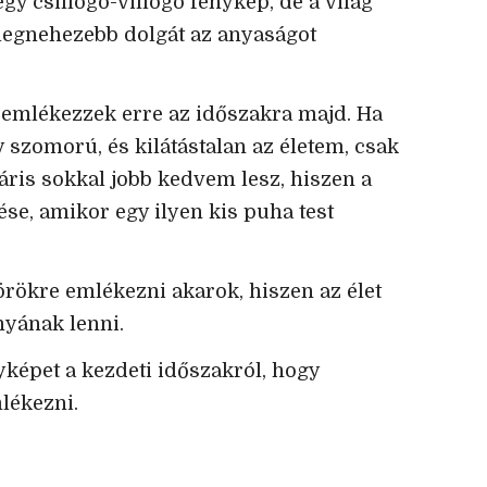
y csillogó-villogó fénykép, de a világ
 legnehezebb dolgát az anyaságot
emlékezzek erre az időszakra majd. Ha
szomorú, és kilátástalan az életem, csak
áris sokkal jobb kedvem lesz, hiszen a
ése, amikor egy ilyen kis puha test
örökre emlékezni akarok, hiszen az élet
nyának lenni.
yképet a kezdeti időszakról, hogy
lékezni.