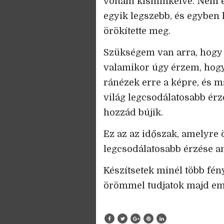
voltam kisminkelve. Nem eg
egyik legszebb, és egyben
örökítette meg.
Szükségem van arra, hogy 
valamikor úgy érzem, hogy 
ránézek erre a képre, és m
világ legcsodálatosabb érz
hozzád bújik.
Ez az az időszak, amelyre 
legcsodálatosabb érzése a
Készítsetek minél több fén
örömmel tudjatok majd em