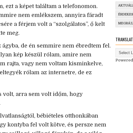
, ezt a képet találtam a telefonomon.
AKTUÁL
emmire nem emlékszem, annyira fáradt
ÉRDEKE
sére a férjem volt a “szolgálatos”, ő kelt
MEGRÁ
tte meg.
TRANSLAT
az ágyba, de én semmire nem ébredtem fel.
olyan kép készül rólam, amire nem
Powered
am rajta, vagy nem voltam kisminkelve,
ltegyék rólam az internetre, de ez
 volt, arra sem volt időm, hogy
.
lvatlanságtól, bébiételes otthonkában
gy kontyba fel volt kötve, és persze nem