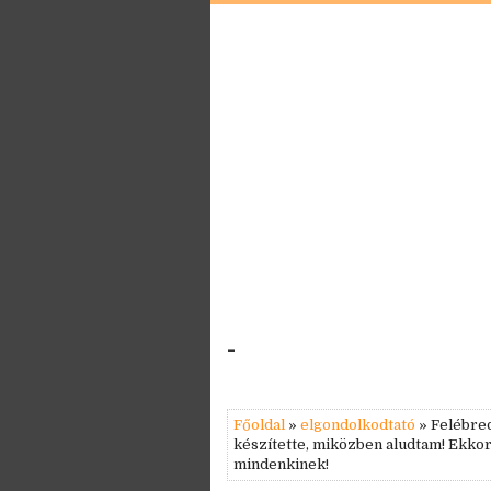
-
Főoldal
»
elgondolkodtató
» Felébred
készítette, miközben aludtam! Ekko
mindenkinek!