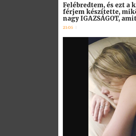
Felébredtem, és ezt a 
férjem készítette, mi
nagy IGAZSÁGOT, amit
21:05