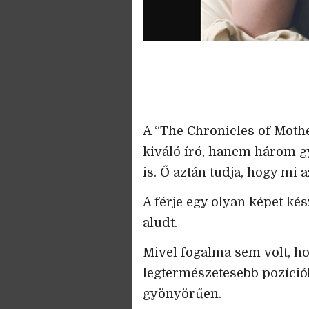
A “The Chronicles of Moth
kiváló író, hanem három g
is. Ő aztán tudja, hogy mi 
A férje egy olyan képet kés
aludt.
Mivel fogalma sem volt, ho
legtermészetesebb pozíciób
gyönyörűen.