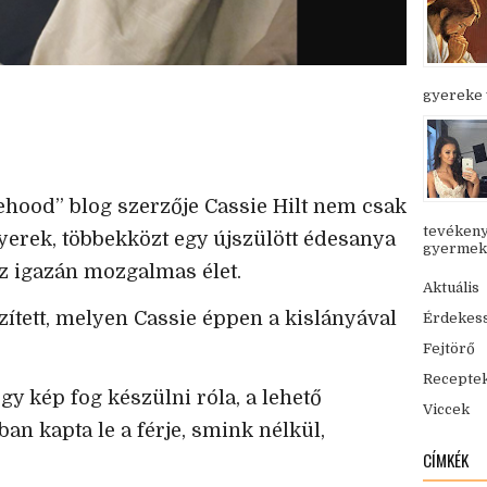
gyereke v
ehood” blog szerzője Cassie Hilt nem csak
tevékeny
yerek, többekközt egy újszülött édesanya
gyermekük
az igazán mozgalmas élet.
Aktuális
zített, melyen Cassie éppen a kislányával
Érdekes
Fejtörő
Recepte
gy kép fog készülni róla, a lehető
Viccek
an kapta le a férje, smink nélkül,
CÍMKÉK