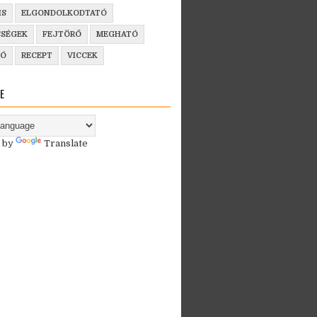
IS
ELGONDOLKODTATÓ
SSÉGEK
FEJTÖRŐ
MEGHATÓ
ZÓ
RECEPT
VICCEK
E
 by
Translate