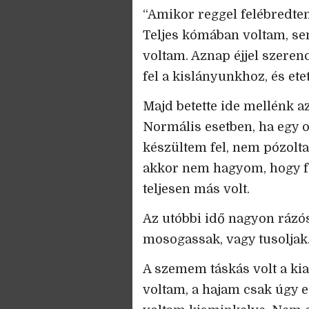
“Amikor reggel felébredtem
Teljes kómában voltam, s
voltam. Aznap éjjel szerenc
fel a kislányunkhoz, és ete
Majd betette ide mellénk 
Normális esetben, ha egy 
készültem fel, nem pózolt
akkor nem hagyom, hogy fe
teljesen más volt.
Az utóbbi idő nagyon rázós
mosogassak, vagy tusoljak
A szemem táskás volt a kia
voltam, a hajam csak úgy e