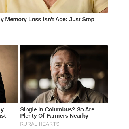
y Memory Loss Isn't Age: Just Stop
ay
Single In Columbus? So Are
ust
Plenty Of Farmers Nearby
RURAL HEARTS