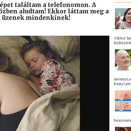
képet találtam a telefonomon. A
közben aludtam! Ekkor láttam meg a
 üzenek mindenkinek!
Viktor l
költöztek
mennyi a
Ennyi pén
beazonosí