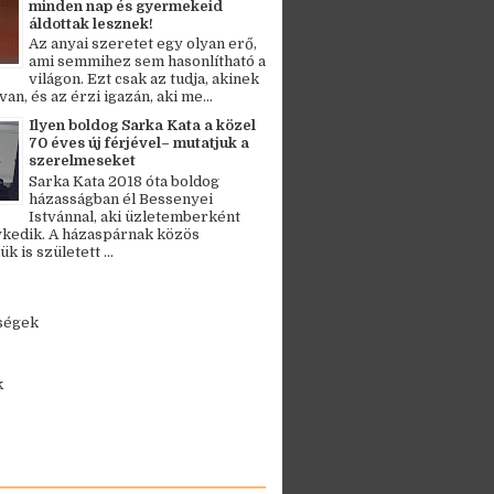
minden nap és gyermekeid
áldottak lesznek!
Az anyai szeretet egy olyan erő,
ami semmihez sem hasonlítható a
világon. Ezt csak az tudja, akinek
an, és az érzi igazán, aki me...
Ilyen boldog Sarka Kata a közel
70 éves új férjével– mutatjuk a
szerelmeseket
Sarka Kata 2018 óta boldog
házasságban él Bessenyei
Istvánnal, aki üzletemberként
kedik. A házaspárnak közös
 is született ...
ségek
k