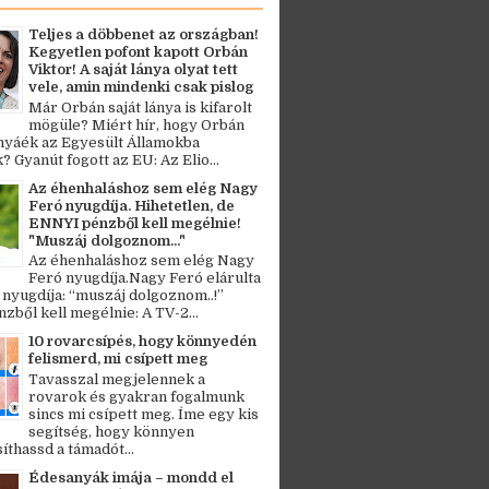
Teljes a döbbenet az országban!
Kegyetlen pofont kapott Orbán
Viktor! A saját lánya olyat tett
vele, amin mindenki csak pislog
Már Orbán saját lánya is kifarolt
mögüle? Miért hír, hogy Orbán
ányáék az Egyesült Államokba
? Gyanút fogott az EU: Az Elio...
Az éhenhaláshoz sem elég Nagy
Feró nyugdíja. Hihetetlen, de
ENNYI pénzből kell megélnie!
"Muszáj dolgoznom..."
Az éhenhaláshoz sem elég Nagy
Feró nyugdíja.Nagy Feró elárulta
 nyugdíja: “muszáj dolgoznom..!”
zből kell megélnie: A TV-2...
10 rovarcsípés, hogy könnyedén
felismerd, mi csípett meg
Tavasszal megjelennek a
rovarok és gyakran fogalmunk
sincs mi csípett meg. Íme egy kis
segítség, hogy könnyen
thassd a támadót...
Édesanyák imája – mondd el