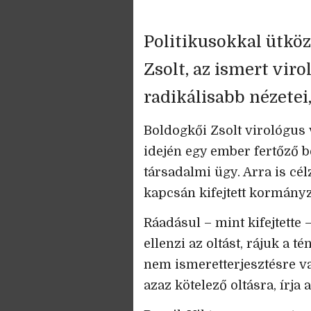
Politikusokkal ütkö
Zsolt, az ismert vir
radikálisabb nézetei
Boldogkői Zsolt virológus
idején egy ember fertőző
társadalmi ügy. Arra is cé
kapcsán kifejtett kormán
Ráadásul – mint kifejtette 
ellenzi az oltást, rájuk a
nem ismeretterjesztésre v
azaz kötelező oltásra, írja 