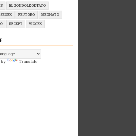
IS
ELGONDOLKODTATÓ
SSÉGEK
FEJTÖRŐ
MEGHATÓ
ZÓ
RECEPT
VICCEK
E
 by
Translate