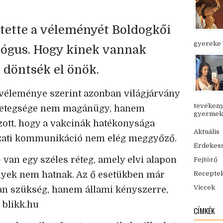
ztette a véleményét Boldogkői
gyereke v
ológus. Hogy kinek vannak
, döntsék el önök.
 véleménye szerint azonban világjárvány
tevékeny
 betegsége nem magánügy, hanem
gyermekük
lzott, hogy a vakcinák hatékonysága
Aktuális
yzati kommunikáció nem elég meggyőző.
Érdekes
– van egy széles réteg, amely elvi alapon
Fejtörő
Recepte
 tények nem hatnak. Az ő esetükben már
Viccek
an szükség, hanem állami kényszerre,
a blikk.hu
CÍMKÉK