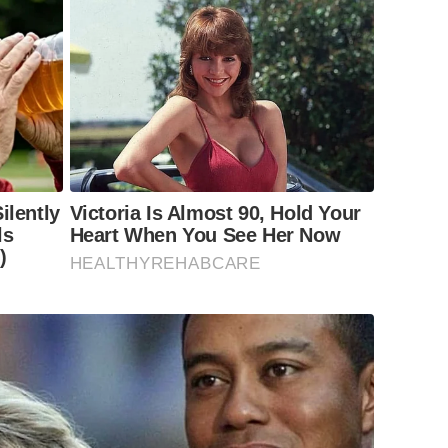
ilently
Victoria Is Almost 90, Hold Your
ls
Heart When You See Her Now
)
HEALTHYREHABCARE