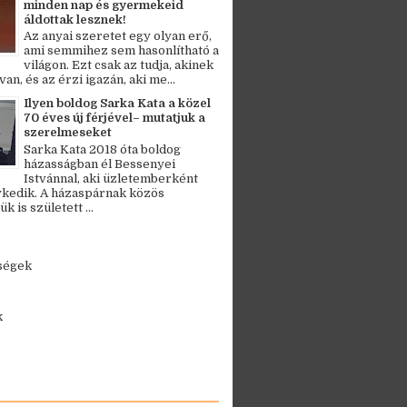
minden nap és gyermekeid
áldottak lesznek!
Az anyai szeretet egy olyan erő,
ami semmihez sem hasonlítható a
világon. Ezt csak az tudja, akinek
an, és az érzi igazán, aki me...
Ilyen boldog Sarka Kata a közel
70 éves új férjével– mutatjuk a
szerelmeseket
Sarka Kata 2018 óta boldog
házasságban él Bessenyei
Istvánnal, aki üzletemberként
kedik. A házaspárnak közös
 is született ...
ségek
k