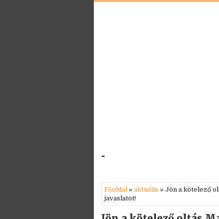
-
Főoldal
»
aktuális
» Jön a kötelező o
javaslatot!
Jön a kötelező oltás 