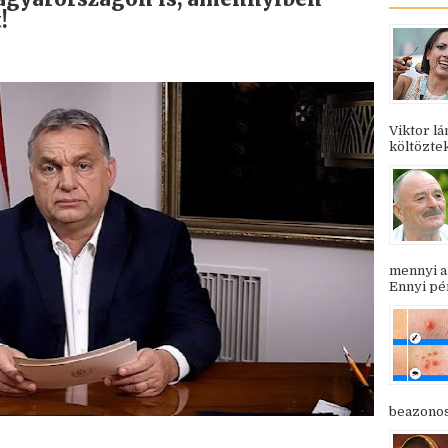
!
Viktor l
költöztek
mennyi a
Ennyi pén
beazonosí