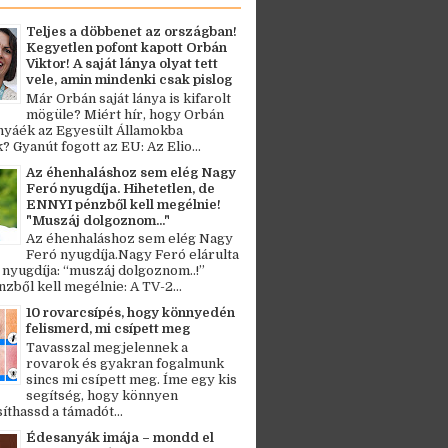
Teljes a döbbenet az országban!
Kegyetlen pofont kapott Orbán
Viktor! A saját lánya olyat tett
vele, amin mindenki csak pislog
Már Orbán saját lánya is kifarolt
mögüle? Miért hír, hogy Orbán
ányáék az Egyesült Államokba
? Gyanút fogott az EU: Az Elio...
Az éhenhaláshoz sem elég Nagy
Feró nyugdíja. Hihetetlen, de
ENNYI pénzből kell megélnie!
"Muszáj dolgoznom..."
Az éhenhaláshoz sem elég Nagy
Feró nyugdíja.Nagy Feró elárulta
 nyugdíja: “muszáj dolgoznom..!”
zből kell megélnie: A TV-2...
10 rovarcsípés, hogy könnyedén
felismerd, mi csípett meg
Tavasszal megjelennek a
rovarok és gyakran fogalmunk
sincs mi csípett meg. Íme egy kis
segítség, hogy könnyen
thassd a támadót...
Édesanyák imája – mondd el