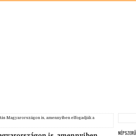
ltás Magyarországon is, amennyiben elfogadják a
NÉPSZERŰ
Magyarországon is, amennyiben