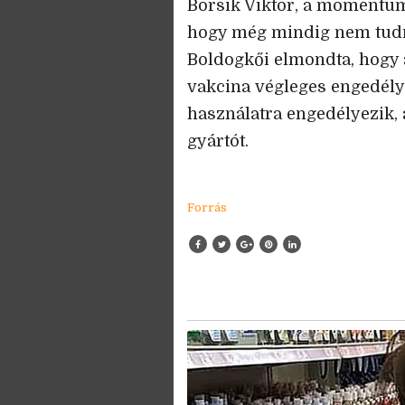
Borsik Viktor, a momentum
hogy még mindig nem tudni,
Boldogkői elmondta, hogy a
vakcina végleges engedélyt
használatra engedélyezik, 
gyártót.
Forrás