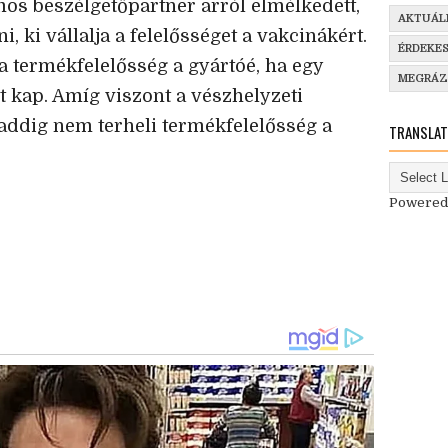
os beszélgetőpartner arról elmélkedett,
AKTUÁL
 ki vállalja a felelősséget a vakcinákért.
ÉRDEKE
 termékfelelősség a gyártóé, ha egy
MEGRÁ
 kap. Amíg viszont a vészhelyzeti
addig nem terheli termékfelelősség a
TRANSLAT
Powered