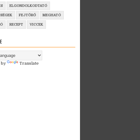
IS
ELGONDOLKODTATÓ
SSÉGEK
FEJTÖRŐ
MEGHATÓ
ZÓ
RECEPT
VICCEK
E
 by
Translate