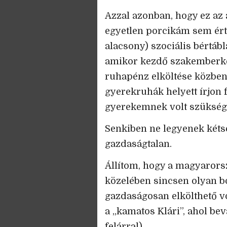
Azzal azonban, hogy ez az
egyetlen porcikám sem ért
alacsony) szociális bértáb
amikor kezdő szakemberként
ruhapénz elköltése közben
gyerekruhák helyett írjon 
gyerekemnek volt szüksége
Senkiben ne legyenek kétsé
gazdaságtalan.
Állítom, hogy a magyarors
közelében sincsen olyan bo
gazdaságosan elkölthető vo
a „kamatos Klári”, ahol be
felárral).