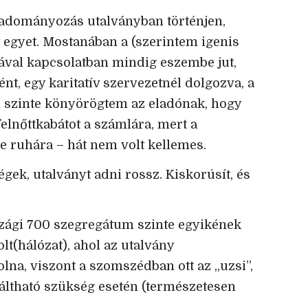
 adományozás utalványban történjen,
 egyet. Mostanában a (szerintem igenis
lával kapcsolatban mindig eszembe jut,
, egy karitatív szervezetnél dolgozva, a
 szinte könyörögtem az eladónak, hogy
felnőttkabátot a számlára, mert a
 ruhára – hát nem volt kellemes.
gek, utalványt adni rossz. Kiskorúsít, és
zági 700 szegregátum szinte egyikének
lt(hálózat), ahol az utalvány
lna, viszont a szomszédban ott az „uzsi”,
váltható szükség esetén (természetesen