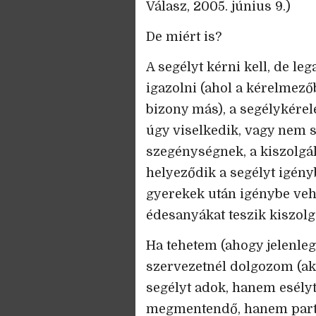
Válasz, 2005. június 9.)
De miért is?
A segélyt kérni kell, de le
igazolni (ahol a kérelmező
bizony más), a segélykérel
úgy viselkedik, vagy nem s
szegénységnek, a kiszolgá
helyeződik a segélyt igény
gyerekek után igénybe veh
édesanyákat teszik kiszolgá
Ha tehetem (ahogy jelenleg
szervezetnél dolgozom (ak
segélyt adok, hanem esélyt
megmentendő, hanem partn