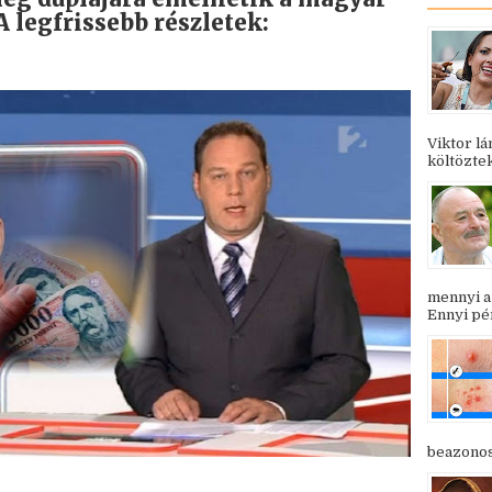
A legfrissebb részletek:
Viktor l
költöztek
mennyi a
Ennyi pén
beazonosí