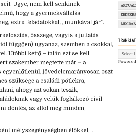
seit. Ugye, nem kell senkinek
AKTUÁL
elmű, hogy a gyermekvállalás
ÉRDEKE
g, extra feladatokkal, „munkával jár”.
MEGRÁ
raelosztás, összege, vagyis a juttatás
TRANSLAT
ól függően) ugyanaz, szemben a csokkal,
. Utóbbi kettő – talán ezt se kell
Powered
ert szakember megtette már – a
és egyenlőtlenül, jövedelemarányosan oszt
incs szüksége a családi pótlékra,
nlani, ahogy azt sokan teszik,
ládoknak vagy velük foglalkozó civil
ni döntés, az attól még minden,
ként mélyszegénységben élőkkel, t