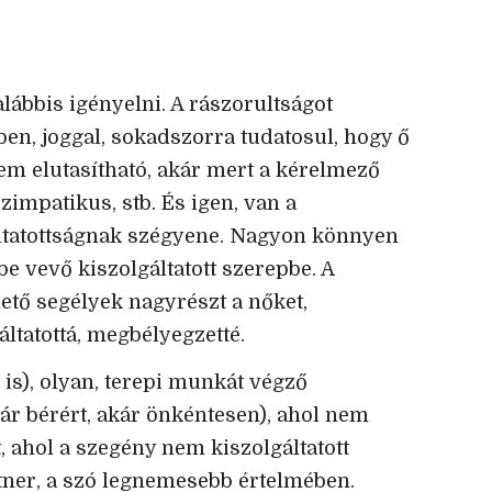
galábbis igényelni. A rászorultságot
ben, joggal, sokadszorra tudatosul, hogy ő
em elutasítható, akár mert a kérelmező
zimpatikus, stb. És igen, van a
ltatottságnak szégyene. Nagyon könnyen
be vevő kiszolgáltatott szerepbe. A
ető segélyek nagyrészt a nőket,
ltatottá, megbélyegzetté.
 is), olyan, terepi munkát végző
ár bérért, akár önkéntesen), ahol nem
, ahol a szegény nem kiszolgáltatott
er, a szó legnemesebb értelmében.