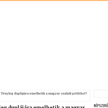
Tényleg duplájára emelhetik a magyar családi pótlékot?
NÉPSZERŰ
eg duplájára emelhetik a magyar