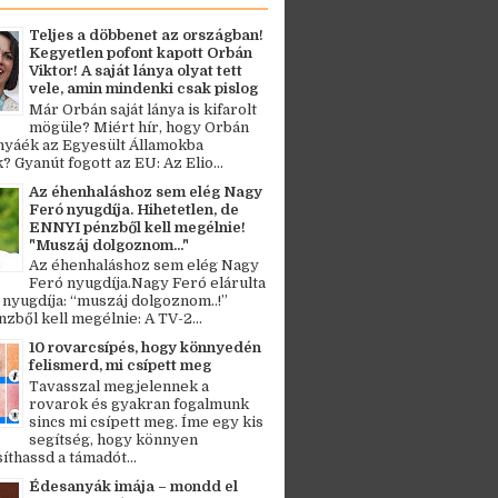
Teljes a döbbenet az országban!
Kegyetlen pofont kapott Orbán
Viktor! A saját lánya olyat tett
vele, amin mindenki csak pislog
Már Orbán saját lánya is kifarolt
mögüle? Miért hír, hogy Orbán
ányáék az Egyesült Államokba
? Gyanút fogott az EU: Az Elio...
Az éhenhaláshoz sem elég Nagy
Feró nyugdíja. Hihetetlen, de
ENNYI pénzből kell megélnie!
"Muszáj dolgoznom..."
Az éhenhaláshoz sem elég Nagy
Feró nyugdíja.Nagy Feró elárulta
 nyugdíja: “muszáj dolgoznom..!”
zből kell megélnie: A TV-2...
10 rovarcsípés, hogy könnyedén
felismerd, mi csípett meg
Tavasszal megjelennek a
rovarok és gyakran fogalmunk
sincs mi csípett meg. Íme egy kis
segítség, hogy könnyen
thassd a támadót...
Édesanyák imája – mondd el