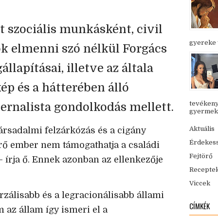
t szociális munkásként, civil
gyereke v
k elmenni szó nélkül Forgács
lapításai, illetve az általa
kép és a hátterében álló
tevékeny
ternalista gondolkodás mellett.
gyermekük
Aktuális
ársadalmi felzárkózás és a cigány
Érdekes
rő ember nem támogathatja a családi
Fejtörő
– írja ő. Ennek azonban az ellenkezője
Recepte
Viccek
rzálisabb és a legracionálisabb állami
CÍMKÉK
 az állam így ismeri el a