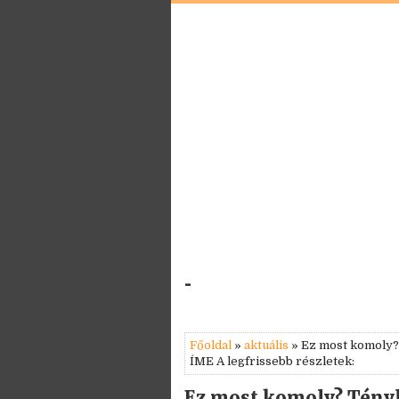
-
Főoldal
»
aktuális
» Ez most komoly? 
ÍME A legfrissebb részletek:
Ez most komoly? Tényl