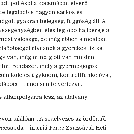
ládi pótlékot a kocsmában elverő
e legalábbis nagyon sarkos és
ögött gyakran betegség, függőség áll. A
zegénységben élés legfőbb hajtóereje a
a most valósága, de még ebben a mostban
elsőbbséget élveznek a gyerekek fizikai
gy van, még mindig ott van minden
elmi rendszer, mely a gyermekjogok
én köteles ügyködni, kontrollfunkcióval,
lábbis – rendesen felvértezve.
ás állampolgárrá tesz, az utalvány
yon találóan: „A segélyezés az ördögtől
égcsapda – interjú Ferge Zsuzsával, Heti