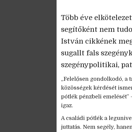
Több éve elkötelezet
segítőként nem tudo
István cikkének megál
sugallt fals szegény
szegénypolitikai, pa
„Felelősen gondolkodó, a t
közösségek kérdését isme
pótlék pénzbeli emelését” 
igaz.
A családi pótlék a legunive
juttatás. Nem segély, hanem