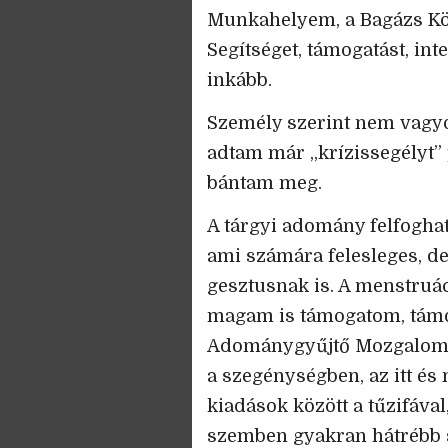
Munkahelyem, a Bagázs K
Segítséget, támogatást, in
inkább.
Személy szerint nem vagyo
adtam már „krízissegélyt”
bántam meg.
A tárgyi adomány felfogha
ami számára felesleges, de
gesztusnak is. A menstruác
magam is támogatom, tám
Adománygyűjtő Mozgalom 20
a szegénységben, az itt é
kiadások között a tűzifával
szemben gyakran hátrébb s