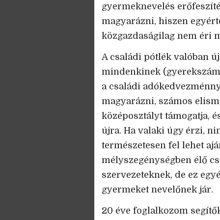
gyermeknevelés erőfeszíté
magyarázni, hiszen egyért
közgazdaságilag nem éri me
A családi pótlék valóban új
mindenkinek (gyerekszámt
a családi adókedvezménnyel
magyarázni, számos elism
középosztályt támogatja, 
újra. Ha valaki úgy érzi, n
természetesen fel lehet ajá
mélyszegénységben élő csa
szervezeteknek, de ez egyé
gyermeket nevelőnek jár.
20 éve foglalkozom segítő