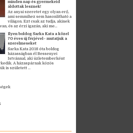
minden nap és gyermekeid
áldottak lesznek!
Az anyai szeretet egy olyan erő,
ami semmihez sem hasonlítható a
világon. Ezt csak az tudja, akinek
an, és az érzi igazán, aki me...
Ilyen boldog Sarka Kata a közel
70 éves új férjével– mutatjuk a
szerelmeseket
Sarka Kata 2018 óta boldog
házasságban él Bessenyei
Istvánnal, aki üzletemberként
kedik. A házaspárnak közös
 is született ...
ségek
k