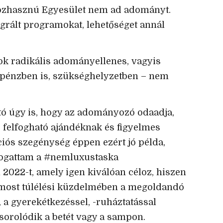
özhasznú Egyesület nem ad adományt.
tegrált programokat, lehetőséget annál
k radikális adományellenes, vagyis
 pénzben is, szükséghelyzetben – nem
tó úgy is, hogy az adományozó odaadja,
 felfogható ajándéknak és figyelmes
iós szegénység éppen ezért jó példa,
ogattam a #nemluxustaska
22-t, amely igen kiválóan céloz, hiszen
s most túlélési küzdelmében a megoldandó
, a gyerekétkezéssel, -ruháztatással
orolódik a betét vagy a sampon.