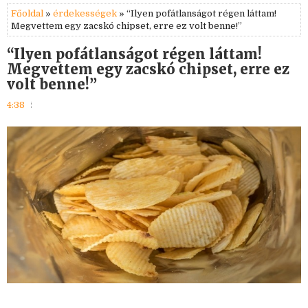
Főoldal
»
érdekességek
» “Ilyen pofátlanságot régen láttam!
Megvettem egy zacskó chipset, erre ez volt benne!”
“Ilyen pofátlanságot régen láttam!
Megvettem egy zacskó chipset, erre ez
volt benne!”
4:38