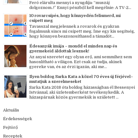
Feró elárulta mennyi a nyugdíja: “muszáj
dolgoznom..!” Ennyi pénzből kell megélnie: A TV-2...
10 rovarcsípés, hogy könnyedén felismerd, mi
csípett meg
Tavasszal megjelennek a rovarok és gyakran
fogalmunk sincs mi csípett meg. Íme egy kis segítség,
hogy könnyen beazonosíthassd a támadót...
Édesanyák imája – mondd el minden nap és
gyermekeid áldottak lesznek!
Az anyai szeretet egy olyan erő, ami semmihez sem
hasonlítható a világon. Ezt csak az tudja, akinek
gyereke van, és az érzi igazán, aki me...
Ilyen boldog Sarka Kata a közel 70 éves új férjével–
mutatjuk a szerelmeseket
Sarka Kata 2018 óta boldog házasságban él Bessenyei
Istvánnal, aki üzletemberként tevékenykedik. A
házaspárnak közös gyermekük is született ...
Aktuális
Érdekességek
Fejtörő
Receptek