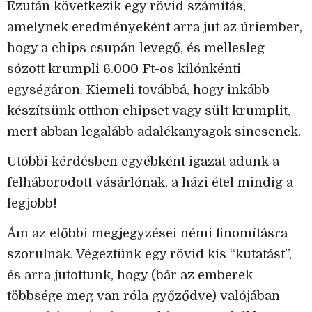
Ezután következik egy rövid számítás,
amelynek eredményeként arra jut az úriember,
hogy a chips csupán levegő, és mellesleg
sózott krumpli 6.000 Ft-os kilónkénti
egységáron. Kiemeli továbbá, hogy inkább
készítsünk otthon chipset vagy sült krumplit,
mert abban legalább adalékanyagok sincsenek.
Utóbbi kérdésben egyébként igazat adunk a
felháborodott vásárlónak, a házi étel mindig a
legjobb!
Ám az előbbi megjegyzései némi finomításra
szorulnak. Végeztünk egy rövid kis “kutatást”,
és arra jutottunk, hogy (bár az emberek
többsége meg van róla győződve) valójában