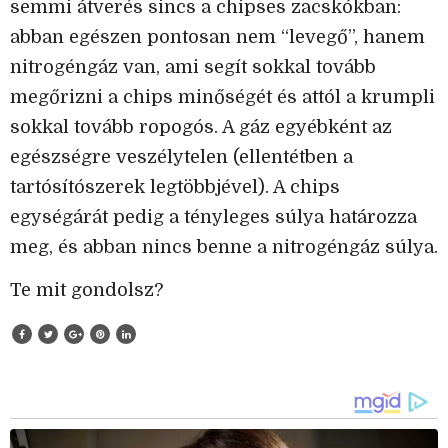
semmi átverés sincs a chipses zacskókban:
abban egészen pontosan nem “levegő”, hanem
nitrogéngáz van, ami segít sokkal tovább
megőrizni a chips minőségét és attól a krumpli
sokkal tovább ropogós. A gáz egyébként az
egészségre veszélytelen (ellentétben a
tartósítószerek legtöbbjével). A chips
egységárát pedig a tényleges súlya határozza
meg, és abban nincs benne a nitrogéngáz súlya.
Te mit gondolsz?