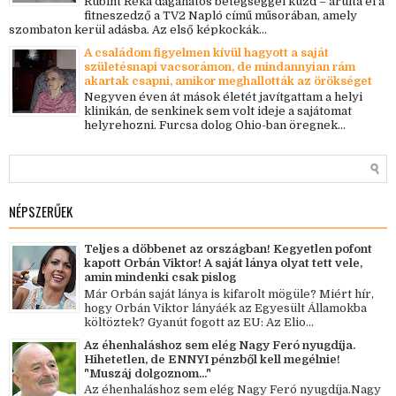
Rubint Réka daganatos betegséggel küzd – árulta el a
fitneszedző a TV2 Napló című műsorában, amely
szombaton kerül adásba. Az első képkockák...
A családom figyelmen kívül hagyott a saját
születésnapi vacsorámon, de mindannyian rám
akartak csapni, amikor meghallották az örökséget
Negyven éven át mások életét javítgattam a helyi
klinikán, de senkinek sem volt ideje a sajátomat
helyrehozni. Furcsa dolog Ohio-ban öregnek...
NÉPSZERŰEK
Teljes a döbbenet az országban! Kegyetlen pofont
kapott Orbán Viktor! A saját lánya olyat tett vele,
amin mindenki csak pislog
Már Orbán saját lánya is kifarolt mögüle? Miért hír,
hogy Orbán Viktor lányáék az Egyesült Államokba
költöztek? Gyanút fogott az EU: Az Elio...
Az éhenhaláshoz sem elég Nagy Feró nyugdíja.
Hihetetlen, de ENNYI pénzből kell megélnie!
"Muszáj dolgoznom..."
Az éhenhaláshoz sem elég Nagy Feró nyugdíja.Nagy