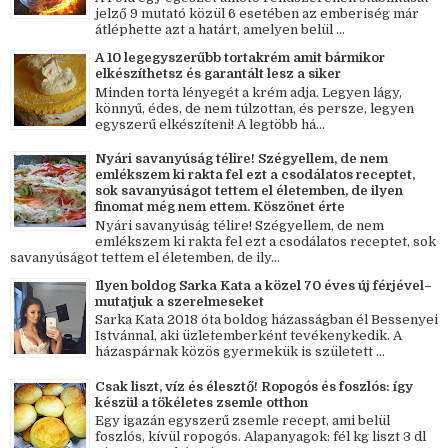
jelző 9 mutató közül 6 esetében az emberiség már
átléphette azt a határt, amelyen belül ...
A 10 legegyszerűbb tortakrém amit bármikor
elkészíthetsz és garantált lesz a siker
Minden torta lényegét a krém adja. Legyen lágy,
könnyű, édes, de nem túlzottan, és persze, legyen
egyszerű elkészíteni! A legtöbb há...
Nyári savanyúság télire! Szégyellem, de nem
emlékszem ki rakta fel ezt a csodálatos receptet,
sok savanyúságot tettem el életemben, de ilyen
finomat még nem ettem. Köszönet érte
Nyári savanyúság télire! Szégyellem, de nem
emlékszem ki rakta fel ezt a csodálatos receptet, sok
savanyúságot tettem el életemben, de ily...
Ilyen boldog Sarka Kata a közel 70 éves új férjével–
mutatjuk a szerelmeseket
Sarka Kata 2018 óta boldog házasságban él Bessenyei
Istvánnal, aki üzletemberként tevékenykedik. A
házaspárnak közös gyermekük is született ...
Csak liszt, víz és élesztő! Ropogós és foszlós: így
készül a tökéletes zsemle otthon
Egy igazán egyszerű zsemle recept, ami belül
foszlós, kívül ropogós. Alapanyagok: fél kg liszt 3 dl