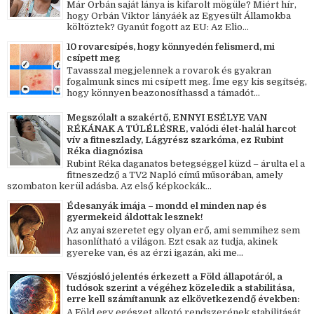
Már Orbán saját lánya is kifarolt mögüle? Miért hír,
hogy Orbán Viktor lányáék az Egyesült Államokba
költöztek? Gyanút fogott az EU: Az Elio...
10 rovarcsípés, hogy könnyedén felismerd, mi
csípett meg
Tavasszal megjelennek a rovarok és gyakran
fogalmunk sincs mi csípett meg. Íme egy kis segítség,
hogy könnyen beazonosíthassd a támadót...
Megszólalt a szakértő, ENNYI ESÉLYE VAN
RÉKÁNAK A TÚLÉLÉSRE, valódi élet-halál harcot
vív a fitneszlady, Lágyrész szarkóma, ez Rubint
Réka diagnózisa
Rubint Réka daganatos betegséggel küzd – árulta el a
fitneszedző a TV2 Napló című műsorában, amely
szombaton kerül adásba. Az első képkockák...
Édesanyák imája – mondd el minden nap és
gyermekeid áldottak lesznek!
Az anyai szeretet egy olyan erő, ami semmihez sem
hasonlítható a világon. Ezt csak az tudja, akinek
gyereke van, és az érzi igazán, aki me...
Vészjósló jelentés érkezett a Föld állapotáról, a
tudósok szerint a végéhez közeledik a stabilitása,
erre kell számítanunk az elkövetkezendő években:
A Föld egy egészet alkotó rendszerének stabilitását