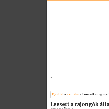
-
Főoldal
»
aktuális
» Leesett a rajongó
Leesett a rajongók álla