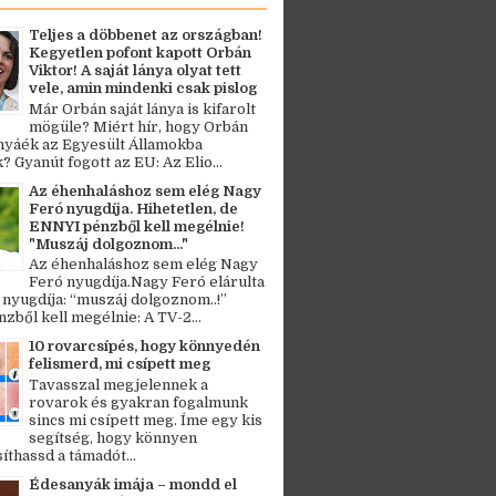
Teljes a döbbenet az országban!
Kegyetlen pofont kapott Orbán
Viktor! A saját lánya olyat tett
vele, amin mindenki csak pislog
Már Orbán saját lánya is kifarolt
mögüle? Miért hír, hogy Orbán
ányáék az Egyesült Államokba
? Gyanút fogott az EU: Az Elio...
Az éhenhaláshoz sem elég Nagy
Feró nyugdíja. Hihetetlen, de
ENNYI pénzből kell megélnie!
"Muszáj dolgoznom..."
Az éhenhaláshoz sem elég Nagy
Feró nyugdíja.Nagy Feró elárulta
 nyugdíja: “muszáj dolgoznom..!”
zből kell megélnie: A TV-2...
10 rovarcsípés, hogy könnyedén
felismerd, mi csípett meg
Tavasszal megjelennek a
rovarok és gyakran fogalmunk
sincs mi csípett meg. Íme egy kis
segítség, hogy könnyen
thassd a támadót...
Édesanyák imája – mondd el