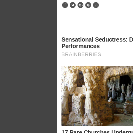
Sensational Seductress: 
Performances
BRAINBERRIES
17 Rare Churches Underg