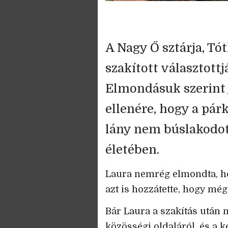
A Nagy Ő sztárja, Tó
szakított választottj
Elmondásuk szerint
ellenére, hogy a pá
lány nem búslakodott
életében.
Laura nemrég elmondta, hog
azt is hozzátette, hogy mé
Bár Laura a szakítás után 
közösségi oldaláról, és a 