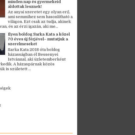
minden nap és gyermekeid
áldottak lesznek!
Az anyai szeretet egy olyan erő,
ami semmihez sem hasonlítható a
világon. Ezt csak az tudja, akinek
an, és az érzi igazán, aki me...
Ilyen boldog Sarka Kata a közel
70 éves új férjével– mutatjuk a
szerelmeseket
Sarka Kata 2018 óta boldog
házasságban él Bessenyei
Istvánnal, aki üzletemberként
kedik. A házaspárnak közös
 is született ...
ségek
k