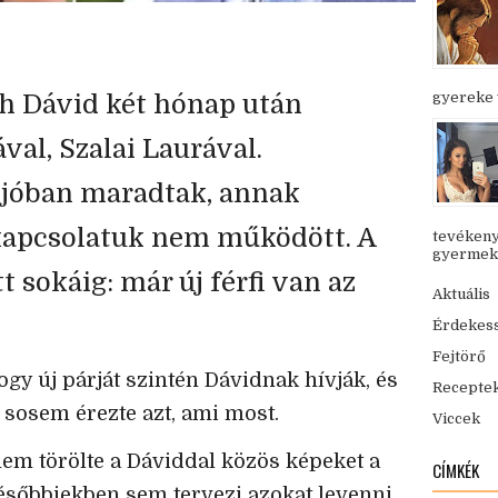
th Dávid két hónap után
gyereke v
ával, Szalai Laurával.
 jóban maradtak, annak
rkapcsolatuk nem működött. A
tevékeny
gyermekük
 sokáig: már új férfi van az
Aktuális
Érdekes
Fejtörő
y új párját szintén Dávidnak hívják, és
Recepte
g sosem érezte azt, ami most.
Viccek
nem törölte a Dáviddal közös képeket a
CÍMKÉK
későbbiekben sem tervezi azokat levenni,