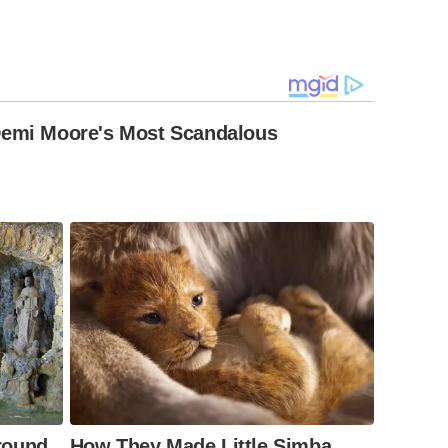
Demi Moore's Most Scandalous
round
How They Made Little Simba