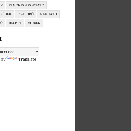
IS
ELGONDOLKODTATÓ
SSÉGEK
FEJTÖRŐ
MEGHATÓ
ZÓ
RECEPT
VICCEK
E
 by
Translate