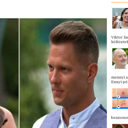
Viktor l
költöztek
mennyi a
Ennyi pén
beazonosí