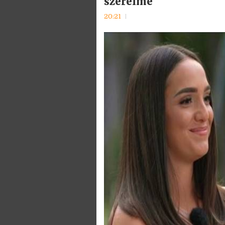
szerelme
20:21