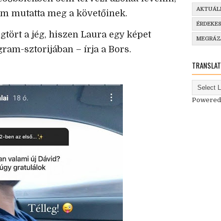
AKTUÁL
em mutatta meg a követőinek.
ÉRDEKE
gtört a jég, hiszen Laura egy képet
MEGRÁ
ram-sztorijában – írja a Bors.
TRANSLAT
Powered