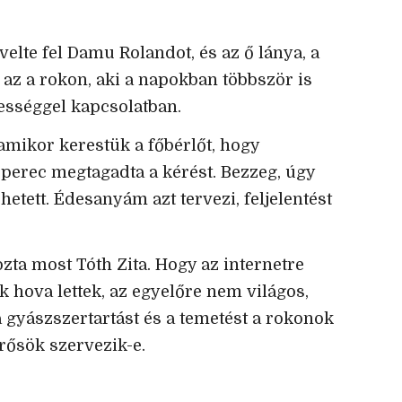
elte fel Damu Rolandot, és az ő lánya, a
 az a rokon, aki a napokban többször is
rességgel kapcsolatban.
amikor kerestük a főbérlőt, hogy
perec megtagadta a kérést. Bezzeg, úgy
hetett. Édesanyám azt tervezi, feljelentést
ozta most Tóth Zita. Hogy az internetre
k hova lettek, az egyelőre nem világos,
 gyászszertartást és a temetést a rokonok
rősök szervezik-e.