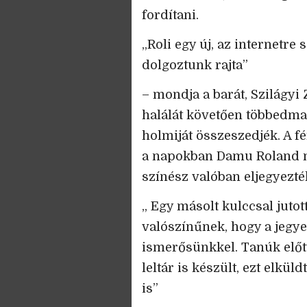
fordítani.
„Roli egy új, az internetre 
dolgoztunk rajta”
– mondja a barát, Szilágyi
halálát követően többedmag
holmiját összeszedjék. A fé
a napokban Damu Roland m
színész valóban eljegyezté
„ Egy másolt kulccsal juto
valószínűnek, hogy a jegye
ismerősünkkel. Tanúk előt
leltár is készült, ezt elkü
is”