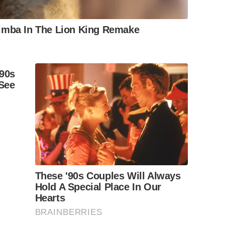
imba In The Lion King Remake
90s
See
These '90s Couples Will Always
Hold A Special Place In Our
Hearts
BRAINBERRIES