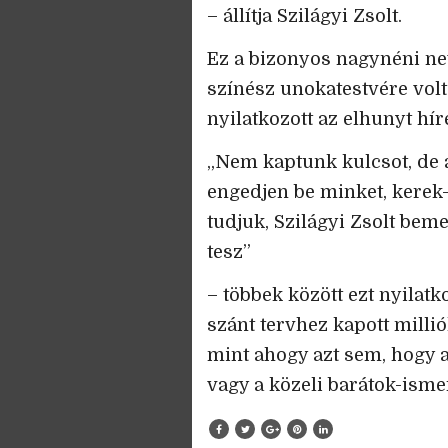
– állítja Szilágyi Zsolt.
Ez a bizonyos nagynéni nev
színész unokatestvére volt
nyilatkozott az elhunyt hí
„Nem kaptunk kulcsot, de 
engedjen be minket, kerek-
tudjuk, Szilágyi Zsolt beme
tesz”
– többek között ezt nyilatk
szánt tervhez kapott millió
mint ahogy azt sem, hogy a
vagy a közeli barátok-isme