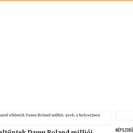
anul eltűntek Damu Roland milliói, azok, a helyszínen
NÉPSZERŰ
 eltűntek Damu Roland milliói,