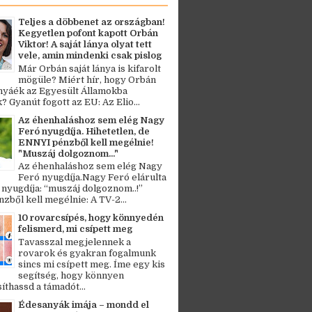
Teljes a döbbenet az országban!
Kegyetlen pofont kapott Orbán
Viktor! A saját lánya olyat tett
vele, amin mindenki csak pislog
Már Orbán saját lánya is kifarolt
mögüle? Miért hír, hogy Orbán
ányáék az Egyesült Államokba
? Gyanút fogott az EU: Az Elio...
Az éhenhaláshoz sem elég Nagy
Feró nyugdíja. Hihetetlen, de
ENNYI pénzből kell megélnie!
"Muszáj dolgoznom..."
Az éhenhaláshoz sem elég Nagy
Feró nyugdíja.Nagy Feró elárulta
 nyugdíja: “muszáj dolgoznom..!”
zből kell megélnie: A TV-2...
10 rovarcsípés, hogy könnyedén
felismerd, mi csípett meg
Tavasszal megjelennek a
rovarok és gyakran fogalmunk
sincs mi csípett meg. Íme egy kis
segítség, hogy könnyen
thassd a támadót...
Édesanyák imája – mondd el