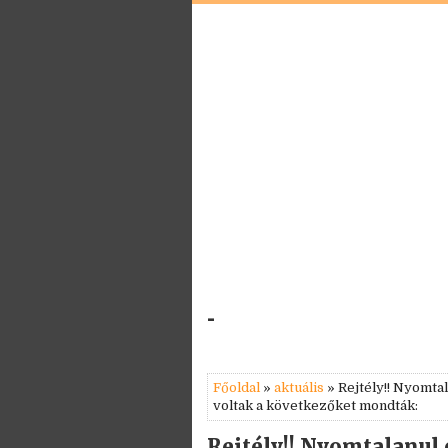
-
Főoldal
»
aktuális
» Rejtély!! Nyomtal
voltak a következőket mondták:
Rejtély!! Nyomtalanul