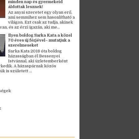
minden nap és gyermekeid
áldottak lesznek!
Az anyai szeretet egy olyan erő,
ami semmihez sem hasonlítható a
világon. Ezt csak az tudja, akinek
an, és az érzi igazán, aki me...
Ilyen boldog Sarka Kata a közel
70 éves új férjével– mutatjuk a
szerelmeseket
Sarka Kata 2018 óta boldog
házasságban él Bessenyei
Istvánnal, aki üzletemberként
kedik. A házaspárnak közös
 is született ...
ségek
k