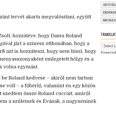
AKTUÁL
ÉRDEKE
szánt tervét akarta megvalósítani, együtt
MEGRÁ
TRANSLAT
 Zsolt, hozzátéve, hogy Damu Roland
ával járt a színész otthonában, hogy a
rfi azt is hozzáteszi, hogy nem hiszi, hogy
Powered
enyasszonyaként emlegetett hölgy és a
k volna egymást.
tt be Roland kedvese – akiről nem tartom
se volt – a főbérlő, valamint én egy közös
t szedtem össze Roland cuccait, amiről
ldtem a szüleinek és Évának, a nagynéninek