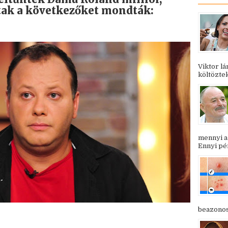
ltak a következőket mondták:
Viktor l
költöztek
mennyi a
Ennyi pén
beazonosí