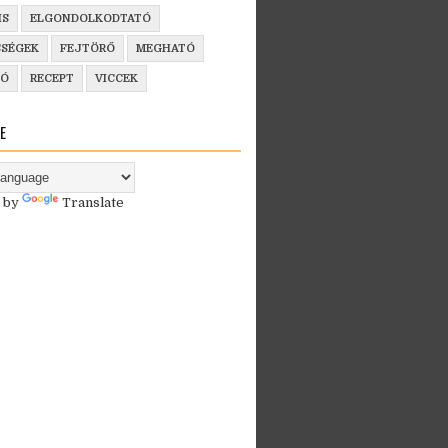
IS
ELGONDOLKODTATÓ
SSÉGEK
FEJTÖRŐ
MEGHATÓ
ZÓ
RECEPT
VICCEK
E
 by
Translate