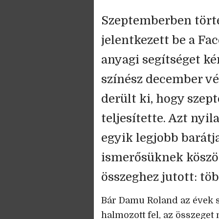
Szeptemberben tört
jelentkezett be a Fa
anyagi segítséget ké
színész december vé
derült ki, hogy szep
teljesítette. Azt ny
egyik legjobb barátja
ismerősüknek köszö
összeghez jutott: töb
Bár Damu Roland az évek so
halmozott fel, az összeget