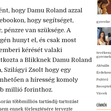
ént, hogy Damu Roland azzal
cebookon, hogy segítséget,
gyereke v
r, pénzre van szüksége. A
gén hunyt el, és csak most
temberi kérését valaki
tevékeny
gyermekük
ilatkozta a Blikknek Damu Roland
Aktuális
, Szilágyi Zsolt hogy egy
Érdekes
nhetően a híresség komoly
Fejtörő
Recepte
b millió forinthoz.
Viccek
rán többmilliós tartásdíj-tartozást
CÍMKÉK
 nem ennek törlesztésére tervezte