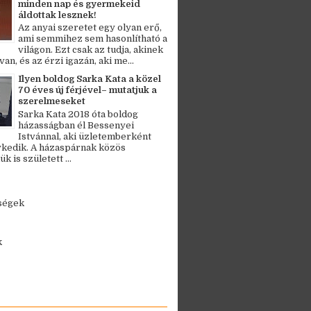
minden nap és gyermekeid
áldottak lesznek!
Az anyai szeretet egy olyan erő,
ami semmihez sem hasonlítható a
világon. Ezt csak az tudja, akinek
an, és az érzi igazán, aki me...
Ilyen boldog Sarka Kata a közel
70 éves új férjével– mutatjuk a
szerelmeseket
Sarka Kata 2018 óta boldog
házasságban él Bessenyei
Istvánnal, aki üzletemberként
kedik. A házaspárnak közös
 is született ...
ségek
k