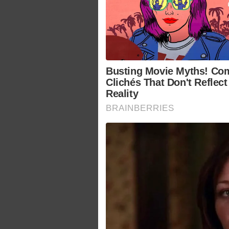
Busting Movie Myths! C
Clichés That Don't Reflect
Reality
BRAINBERRIES