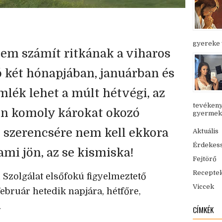
gyereke v
em számít ritkának a viharos
só két hónapjában, januárban és
mlék lehet a múlt hétvégi, az
tevékeny
zén komoly károkat okozó
gyermekük
t szerencsére nem kell ekkora
Aktuális
Érdekes
ami jön, az se kismiska!
Fejtörő
Recepte
Szolgálat elsőfokú figyelmeztető
Viccek
február hetedik napjára, hétfőre,
.
CÍMKÉK