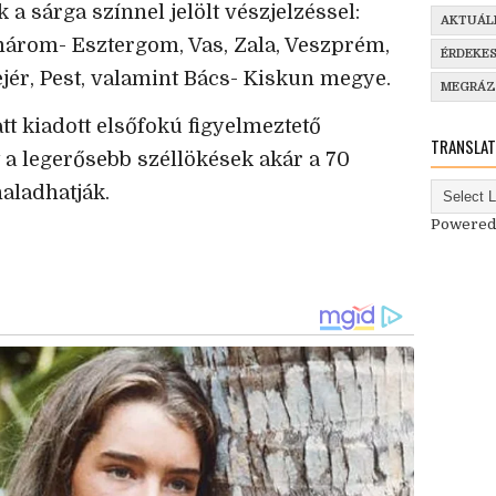
 a sárga színnel jelölt vészjelzéssel:
AKTUÁL
árom- Esztergom, Vas, Zala, Veszprém,
ÉRDEKE
jér, Pest, valamint Bács- Kiskun megye.
MEGRÁ
tt kiadott elsőfokú figyelmeztető
TRANSLAT
gy a legerősebb széllökések akár a 70
aladhatják.
Powered