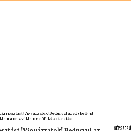
ki riasztást !Vigyázzatok! Bedurvul az idő hétfőn!
kben a megyékben elsőfokú a riasztás:
NÉPSZERŰ
asztást !Vigyázzatok! Bedurvul az