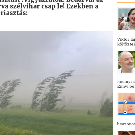
va szélvihar csap le! Ezekben a
riasztás:
Viktor l
költöztek
mennyi a
Ennyi pén
beazonosí