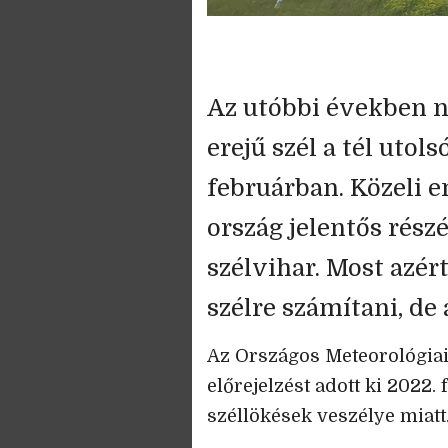
Az utóbbi években n
erejű szél a tél utol
februárban. Közeli e
ország jelentős rés
szélvihar. Most azér
szélre számítani, de 
Az Országos Meteorológiai 
előrejelzést adott ki 2022. 
széllökések veszélye miatt