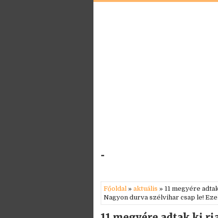
-
Főoldal
»
aktuális
» 11 megyére adtak 
Nagyon durva szélvihar csap le! Eze
11 megyére adtak ki ri