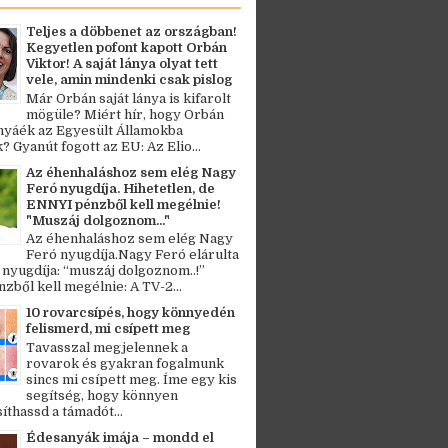
Teljes a döbbenet az országban!
Kegyetlen pofont kapott Orbán
Viktor! A saját lánya olyat tett
vele, amin mindenki csak pislog
Már Orbán saját lánya is kifarolt
mögüle? Miért hír, hogy Orbán
ányáék az Egyesült Államokba
? Gyanút fogott az EU: Az Elio...
Az éhenhaláshoz sem elég Nagy
Feró nyugdíja. Hihetetlen, de
ENNYI pénzből kell megélnie!
"Muszáj dolgoznom..."
Az éhenhaláshoz sem elég Nagy
Feró nyugdíja.Nagy Feró elárulta
 nyugdíja: “muszáj dolgoznom..!”
zből kell megélnie: A TV-2...
10 rovarcsípés, hogy könnyedén
felismerd, mi csípett meg
Tavasszal megjelennek a
rovarok és gyakran fogalmunk
sincs mi csípett meg. Íme egy kis
segítség, hogy könnyen
thassd a támadót...
Édesanyák imája – mondd el