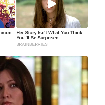
ommon
Her Story Isn't What You Think—
You''ll Be Surprised
BRAINBERRIES