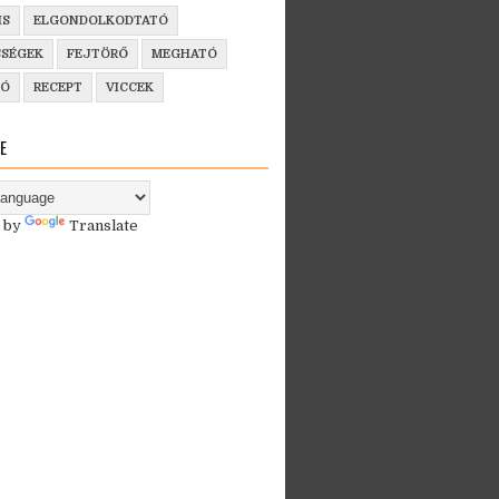
IS
ELGONDOLKODTATÓ
SSÉGEK
FEJTÖRŐ
MEGHATÓ
ZÓ
RECEPT
VICCEK
E
 by
Translate