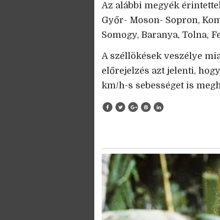
Az alábbi megyék érintettek
Győr- Moson- Sopron, Kom
Somogy, Baranya, Tolna, Fe
A széllökések veszélye mia
előrejelzés azt jelenti, ho
km/h-s sebességet is megh