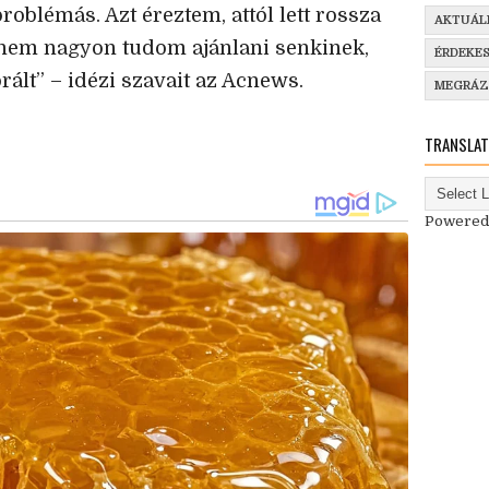
problémás. Azt éreztem, attól lett rossza
AKTUÁL
 nem nagyon tudom ajánlani senkinek,
ÉRDEKE
ált” – idézi szavait az Acnews.
MEGRÁ
TRANSLAT
Powered