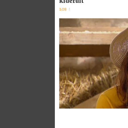
kiderült
1:08