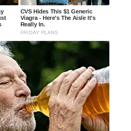
ay
CVS Hides This $1 Generic
ust
Viagra - Here's The Aisle It's
s
Really In.
FRIDAY PLANS