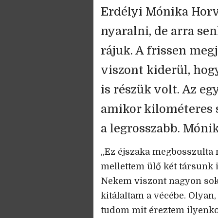
Erdélyi Mónika Horv
nyaralni, de arra se
rájuk. A frissen meg
viszont kiderül, ho
is részük volt. Az eg
amikor kilométeres s
a legrosszabb. Mónik
„Ez éjszaka megbosszulta 
mellettem ülő két társunk i
Nekem viszont nagyon sok 
kitálaltam a vécébe. Olyan
tudom mit éreztem ilyenko