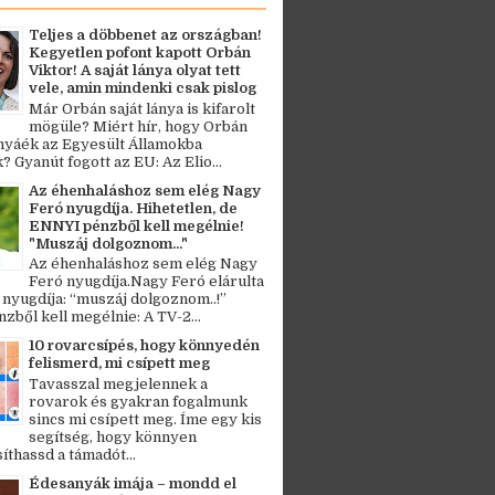
Teljes a döbbenet az országban!
Kegyetlen pofont kapott Orbán
Viktor! A saját lánya olyat tett
vele, amin mindenki csak pislog
Már Orbán saját lánya is kifarolt
mögüle? Miért hír, hogy Orbán
ányáék az Egyesült Államokba
? Gyanút fogott az EU: Az Elio...
Az éhenhaláshoz sem elég Nagy
Feró nyugdíja. Hihetetlen, de
ENNYI pénzből kell megélnie!
"Muszáj dolgoznom..."
Az éhenhaláshoz sem elég Nagy
Feró nyugdíja.Nagy Feró elárulta
 nyugdíja: “muszáj dolgoznom..!”
zből kell megélnie: A TV-2...
10 rovarcsípés, hogy könnyedén
felismerd, mi csípett meg
Tavasszal megjelennek a
rovarok és gyakran fogalmunk
sincs mi csípett meg. Íme egy kis
segítség, hogy könnyen
thassd a támadót...
Édesanyák imája – mondd el