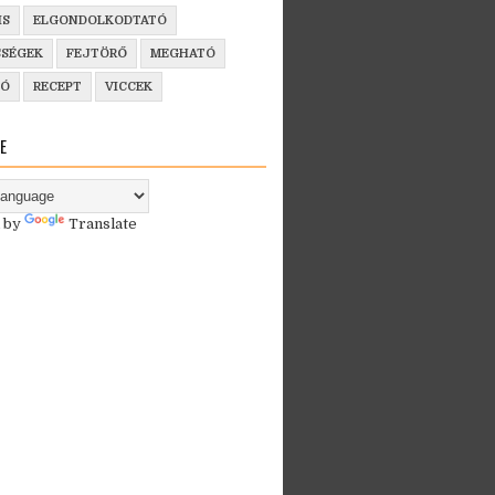
IS
ELGONDOLKODTATÓ
SSÉGEK
FEJTÖRŐ
MEGHATÓ
ZÓ
RECEPT
VICCEK
E
 by
Translate