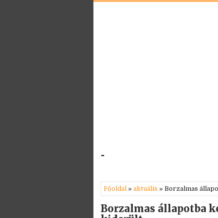
-
Főoldal
»
aktuális
» Borzalmas állapo
Borzalmas állapotba k