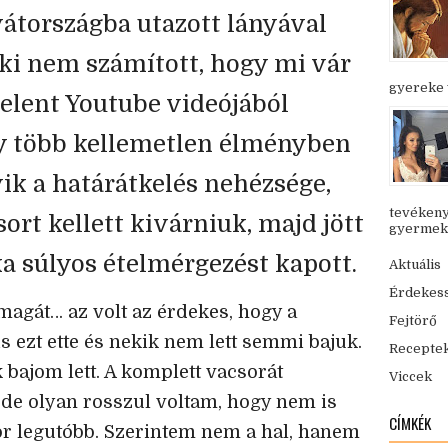
átországba utazott lányával
nki nem számított, hogy mi vár
gyereke v
jelent Youtube videójából
gy több kellemetlen élményben
yik a határátkelés nehézsége,
tevékeny
ort kellett kivárniuk, majd jött
gyermekük
a súlyos ételmérgezést kapott.
Aktuális
Érdekes
magát… az volt az érdekes, hogy a
Fejtörő
s ezt ette és nekik nem lett semmi bajuk.
Recepte
bajom lett. A komplett vacsorát
Viccek
, de olyan rosszul voltam, hogy nem is
CÍMKÉK
r legutóbb. Szerintem nem a hal, hanem