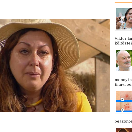
Viktor l
költöztek
mennyi a
Ennyi pén
beazonosí