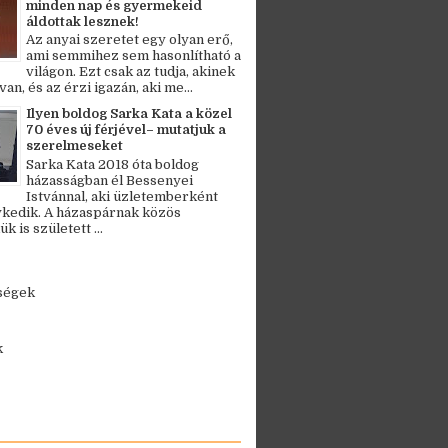
minden nap és gyermekeid
áldottak lesznek!
Az anyai szeretet egy olyan erő,
ami semmihez sem hasonlítható a
világon. Ezt csak az tudja, akinek
an, és az érzi igazán, aki me...
Ilyen boldog Sarka Kata a közel
70 éves új férjével– mutatjuk a
szerelmeseket
Sarka Kata 2018 óta boldog
házasságban él Bessenyei
Istvánnal, aki üzletemberként
kedik. A házaspárnak közös
 is született ...
ségek
k