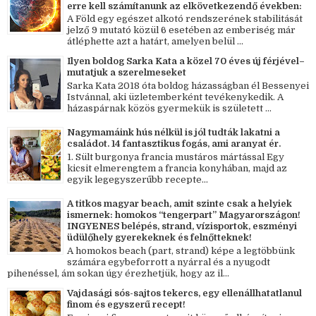
erre kell számítanunk az elkövetkezendő években:
A Föld egy egészet alkotó rendszerének stabilitását
jelző 9 mutató közül 6 esetében az emberiség már
átléphette azt a határt, amelyen belül ...
Ilyen boldog Sarka Kata a közel 70 éves új férjével–
mutatjuk a szerelmeseket
Sarka Kata 2018 óta boldog házasságban él Bessenyei
Istvánnal, aki üzletemberként tevékenykedik. A
házaspárnak közös gyermekük is született ...
Nagymamáink hús nélkül is jól tudták lakatni a
családot. 14 fantasztikus fogás, ami aranyat ér.
1. Sült burgonya francia mustáros mártással Egy
kicsit elmerengtem a francia konyhában, majd az
egyik legegyszerűbb recepte...
A titkos magyar beach, amit szinte csak a helyiek
ismernek: homokos “tengerpart” Magyarországon!
INGYENES belépés, strand, vízisportok, eszményi
üdülőhely gyerekeknek és felnőtteknek!
A homokos beach (part, strand) képe a legtöbbünk
számára egybeforrott a nyárral és a nyugodt
pihenéssel, ám sokan úgy érezhetjük, hogy az il...
Vajdasági sós-sajtos tekercs, egy ellenállhatatlanul
finom és egyszerű recept!