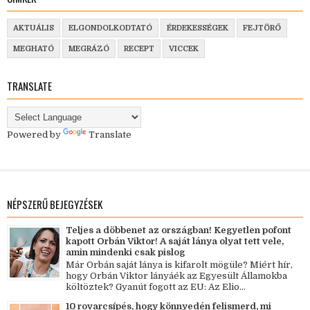
AKTUÁLIS
ELGONDOLKODTATÓ
ÉRDEKESSÉGEK
FEJTÖRŐ
MEGHATÓ
MEGRÁZÓ
RECEPT
VICCEK
TRANSLATE
Powered by
Translate
NÉPSZERŰ BEJEGYZÉSEK
Teljes a döbbenet az országban! Kegyetlen pofont
kapott Orbán Viktor! A saját lánya olyat tett vele,
amin mindenki csak pislog
Már Orbán saját lánya is kifarolt mögüle? Miért hír,
hogy Orbán Viktor lányáék az Egyesült Államokba
költöztek? Gyanút fogott az EU: Az Elio...
10 rovarcsípés, hogy könnyedén felismerd, mi