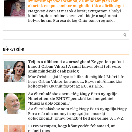
születésnapi vacsorámon, de mindannyian rám
akartak csapni, amikor meghallották az örökséget
Negyven éven át mások életét javítgattam a helyi
klinikán, de senkinek sem volt ideje a sajátomat
helyrehozni. Furcsa dolog Ohio-ban öregnek...
NÉPSZERŰEK
Teljes a döbbenet az országban! Kegyetlen pofont
kapott Orbán Viktor! A saját lánya olyat tett vele,
amin mindenki csak pislog
Már Orbán saját lánya is kifarolt mögüle? Miért hír,
hogy Orbán Viktor lányáék az Egyesült Államokba
költöztek? Gyanút fogott az EU: Az Elio...
Az éhenhaláshoz sem elég Nagy Feró nyugdíja.
Hihetetlen, de ENNYI pénzből kell megélnie!
"Muszáj dolgoznom..."
Az éhenhaláshoz sem elég Nagy Feró nyugdíja.Nagy
Feró elárulta mennyi a nyugdíja: “muszáj
dolgoznom..!” Ennyi pénzből kell megélnie: A TV-2...
10 rovarcsípés, hogy könnyedén felismerd, mi
csípett meg