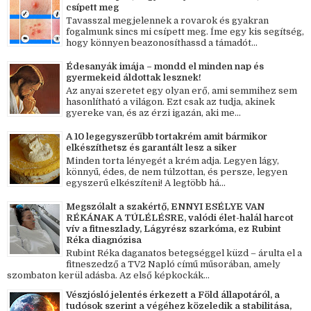
csípett meg
Tavasszal megjelennek a rovarok és gyakran
fogalmunk sincs mi csípett meg. Íme egy kis segítség,
hogy könnyen beazonosíthassd a támadót...
Édesanyák imája – mondd el minden nap és
gyermekeid áldottak lesznek!
Az anyai szeretet egy olyan erő, ami semmihez sem
hasonlítható a világon. Ezt csak az tudja, akinek
gyereke van, és az érzi igazán, aki me...
A 10 legegyszerűbb tortakrém amit bármikor
elkészíthetsz és garantált lesz a siker
Minden torta lényegét a krém adja. Legyen lágy,
könnyű, édes, de nem túlzottan, és persze, legyen
egyszerű elkészíteni! A legtöbb há...
Megszólalt a szakértő, ENNYI ESÉLYE VAN
RÉKÁNAK A TÚLÉLÉSRE, valódi élet-halál harcot
vív a fitneszlady, Lágyrész szarkóma, ez Rubint
Réka diagnózisa
Rubint Réka daganatos betegséggel küzd – árulta el a
fitneszedző a TV2 Napló című műsorában, amely
szombaton kerül adásba. Az első képkockák...
Vészjósló jelentés érkezett a Föld állapotáról, a
tudósok szerint a végéhez közeledik a stabilitása,