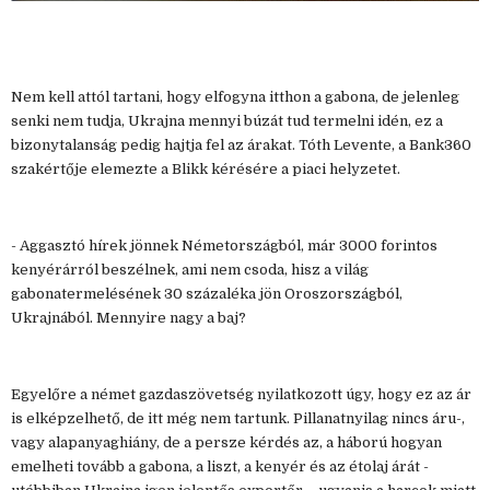
Nem kell attól tartani, hogy elfogyna itthon a gabona, de jelenleg
senki nem tudja, Ukrajna mennyi búzát tud termelni idén, ez a
bizonytalanság pedig hajtja fel az árakat. Tóth Levente, a Bank360
szakértője elemezte a Blikk kérésére a piaci helyzetet.
- Aggasztó hírek jönnek Németországból, már 3000 forintos
kenyérárról beszélnek, ami nem csoda, hisz a világ
gabonatermelésének 30 százaléka jön Oroszországból,
Ukrajnából. Mennyire nagy a baj?
Egyelőre a német gazdaszövetség nyilatkozott úgy, hogy ez az ár
is elképzelhető, de itt még nem tartunk. Pillanatnyilag nincs áru-,
vagy alapanyaghiány, de a persze kérdés az, a háború hogyan
emelheti tovább a gabona, a liszt, a kenyér és az étolaj árát -