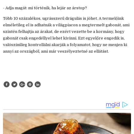
- Adja magát: mi történik, ha lejár az árstop?
Több 10 százalékos, ugrásszerű drágulás is jöhet. A termelőink
elméletileg el is adhatnák a világpiacon a megtermelt gabonát, ami
szintén felhajtja az árakat, de ezért vezette be a kormány, hogy
gabonát csak engedéllyel lehet kivinni. Ezt egyelőre engedik is,
valószínűleg kontrollálni akarják a folyamatot, hogy ne menjen ki
annyi az országból, ami már veszélyeztetné az ellátást.