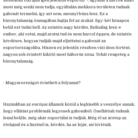
utóbbiban Ukrajna igen jelentős exportőr -, ugyanis a harcok miatt
most még senki nem tudja, egyáltalán mekkora területen tudnak
gabonát termelni, így azt sem, mennyi búza lesz. Ez a
bizonytalanság önmagában hajtja fel az árakat. Egy-két hónapon
belül ezt tudni kell. Az szintén nagy kérdés, fizikailag lesz-e
ember, aki vetni, majd aratni tud és nem harcol éppen, de szintén
kérdéses, hogyan tudják majd eljuttatni a gabonát az
exportországokba. Hiszen ez jelentős részben vízi úton történt,
nagyon sok érintett kikötő most háborús zóna. Tehát rengeteg a
bizonytalanság.
- Magyarországot érintheti a folyamat?
Hazánkban az európai államok közül a legkisebb a veszélye annak,
hogy ellátási problémák legyenek gabonából. Önellátóak tudunk
lenni belőle, még akár exportálni is tudjuk. Még él az árstop az
étolajnál és a lisztnél is, kérdés, ha az lejár, mi történik.