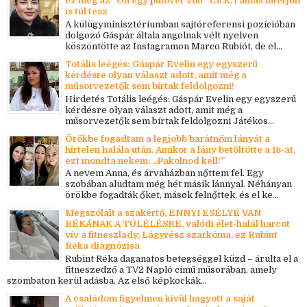
ez még az "Ön egy pulóver volt" Cs.K.Tamás interjún
is túl tesz
A külügyminisztériumban sajtóreferensi pozícióban
dolgozó Gáspár általa angolnak vélt nyelven
köszöntötte az Instagramon Marco Rubiót, de el...
Totális leégés: Gáspár Evelin egy egyszerű
kérdésre olyan választ adott, amit még a
műsorvezetők sem bírtak feldolgozni!
Hirdetés Totális leégés: Gáspár Evelin egy egyszerű
kérdésre olyan választ adott, amit még a
műsorvezetők sem bírtak feldolgozni Játékos...
Örökbe fogadtam a legjobb barátnőm lányát a
hirtelen halála után. Amikor a lány betöltötte a 18-at,
ezt mondta nekem: „Pakolnod kell!”
A nevem Anna, és árvaházban nőttem fel. Egy
szobában aludtam még hét másik lánnyal. Néhányan
örökbe fogadták őket, mások felnőttek, és el ke...
Megszólalt a szakértő, ENNYI ESÉLYE VAN
RÉKÁNAK A TÚLÉLÉSRE, valódi élet-halál harcot
vív a fitneszlady, Lágyrész szarkóma, ez Rubint
Réka diagnózisa
Rubint Réka daganatos betegséggel küzd – árulta el a
fitneszedző a TV2 Napló című műsorában, amely
szombaton kerül adásba. Az első képkockák...
A családom figyelmen kívül hagyott a saját