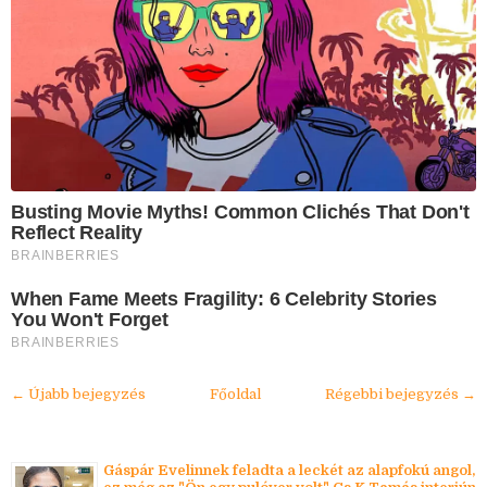
Busting Movie Myths! Common Clichés That Don't
Reflect Reality
BRAINBERRIES
When Fame Meets Fragility: 6 Celebrity Stories
You Won't Forget
BRAINBERRIES
← Újabb bejegyzés
Főoldal
Régebbi bejegyzés →
Gáspár Evelinnek feladta a leckét az alapfokú angol,