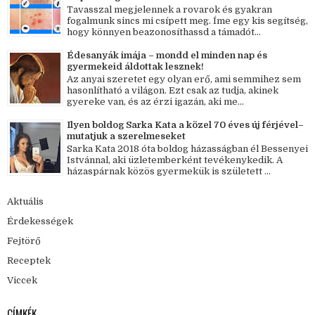
Tavasszal megjelennek a rovarok és gyakran
fogalmunk sincs mi csípett meg. Íme egy kis segítség,
hogy könnyen beazonosíthassd a támadót...
Édesanyák imája – mondd el minden nap és
gyermekeid áldottak lesznek!
Az anyai szeretet egy olyan erő, ami semmihez sem
hasonlítható a világon. Ezt csak az tudja, akinek
gyereke van, és az érzi igazán, aki me...
Ilyen boldog Sarka Kata a közel 70 éves új férjével–
mutatjuk a szerelmeseket
Sarka Kata 2018 óta boldog házasságban él Bessenyei
Istvánnal, aki üzletemberként tevékenykedik. A
házaspárnak közös gyermekük is született ...
Aktuális
Érdekességek
Fejtörő
Receptek
Viccek
CÍMKÉK