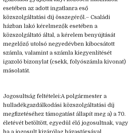
esetében az adott ingatlanra eső
közszolgáltatási díj összegéről.– Családi
házban lakó kérelmezők esetében a
közszolgáltató által, a kérelem benyújtását
megelőző utolsó negyedévben kibocsátott
számla, valamint a számla kiegyenlítését
igazoló bizonylat (csekk, folyószámla kivonat)
másolatát.
Jogosultság feltételei:A polgármester a
hulladékgazdálkodási közszolgáltatási díj
megfizetéséhez támogatást állapít meg a) a 70.
életévét betöltött, egyedül élő jogosultnak, vagy
ha a jogosult kizárólag házastársával,