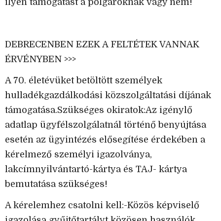
ilyen támogatást a polgároknak vagy nem!
DEBRECENBEN EZEK A FELTÉTEK VANNAK
ÉRVÉNYBEN >>>
A 70. életévüket betöltött személyek
hulladékgazdálkodási közszolgáltatási díjának
támogatása.Szükséges okiratok:Az igénylő
adatlap ügyfélszolgálatnál történő benyújtása
esetén az ügyintézés elősegítése érdekében a
kérelmező személyi igazolványa,
lakcímnyilvántartó-kártya és TAJ- kártya
bemutatása szükséges!
A kérelemhez csatolni kell:-Közös képviselő
igazolása gyűjtőtartályt közösen használók