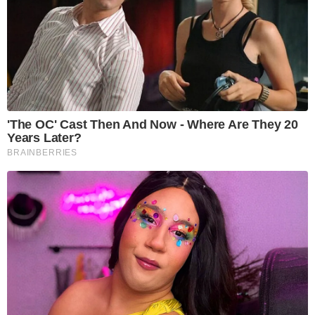
'The OC' Cast Then And Now - Where Are They 20
Years Later?
BRAINBERRIES