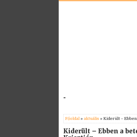
-
Főoldal
»
aktuális
» Kiderült – Ebben
Kiderült – Ebben a be