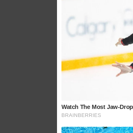
Watch The Most Jaw‑Drop
BRAINBERRIES