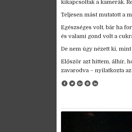
kikapcsoltak a kamerák. R
Teljesen mást mutatott a m
Egészséges volt, bár ha fo
és valami gond volt a cukrá
De nem úgy nézett ki, mint
Először azt hittem, álhír,
zavarodva – nyilatkozta az