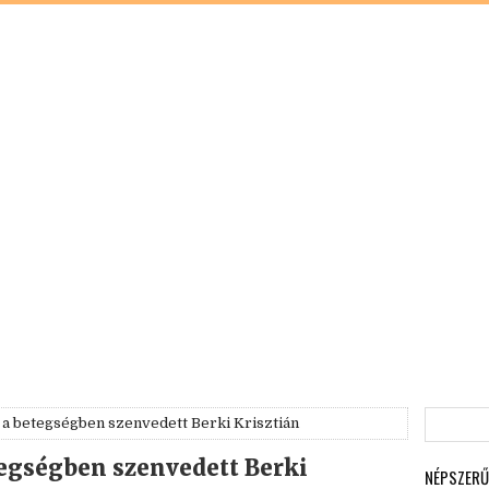
 a betegségben szenvedett Berki Krisztián
tegségben szenvedett Berki
NÉPSZERŰ