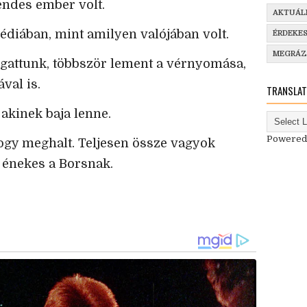
endes ember volt.
AKTUÁL
édiában, mint amilyen valójában volt.
ÉRDEKE
MEGRÁ
rgattunk, többször lement a vérnyomása,
val is.
TRANSLAT
 akinek baja lenne.
Powered
 hogy meghalt. Teljesen össze vagyok
 énekes a Borsnak.