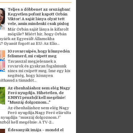
Teljes a döbbenet az országban!
Kegyetlen pofont kapott Orbán
Viktor! A saját lánya olyat tett
vele, amin mindenki csak pislog
Már Orbán saját lánya is kifarolt
mögüle? Miért hír, hogy Orbán
ányáék az Egyesült Államokba
? Gyanút fogott az EU: Az Elio...
10 rovarcsípés, hogy könnyedén
felismerd, mi csípett meg
Tavasszal megjelennek a
rovarok és gyakran fogalmunk
sincs mi csípett meg. Íme egy kis
segítség, hogy könnyen
thassd a támadót...
Az éhenhaláshoz sem elég Nagy
Feró nyugdíja. Hihetetlen, de
ENNYI pénzből kell megélnie!
"Muszáj dolgoznom..."
Az éhenhaláshoz sem elég Nagy
Feró nyugdíja.Nagy Feró elárulta
 nyugdíja: “muszáj dolgoznom..!”
zből kell megélnie: A TV-2...
Édesanyák imája – mondd el