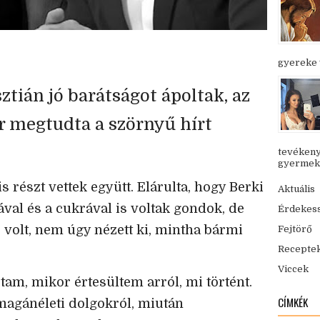
gyereke v
ztián jó barátságot ápoltak, az
or megtudta a szörnyű hírt
tevékeny
gyermekük
 részt vettek együtt. Elárulta, hogy Berki
Aktuális
al és a cukrával is voltak gondok, de
Érdekes
volt, nem úgy nézett ki, mintha bármi
Fejtörő
Recepte
Viccek
tam, mikor értesültem arról, mi történt.
CÍMKÉK
magánéleti dolgokról, miután