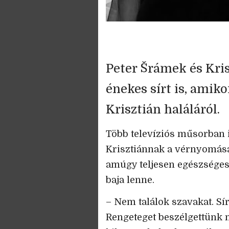
Peter Šrámek és Kris
énekes sírt is, amik
Krisztián haláláról.
Több televíziós műsorban is
Krisztiánnak a vérnyomásáv
amúgy teljesen egészséges 
baja lenne.
– Nem találok szavakat. Sír
Rengeteget beszélgettünk 