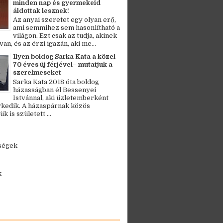
minden nap és gyermekeid
áldottak lesznek!
Az anyai szeretet egy olyan erő,
ami semmihez sem hasonlítható a
világon. Ezt csak az tudja, akinek
an, és az érzi igazán, aki me...
Ilyen boldog Sarka Kata a közel
70 éves új férjével– mutatjuk a
szerelmeseket
Sarka Kata 2018 óta boldog
házasságban él Bessenyei
Istvánnal, aki üzletemberként
kedik. A házaspárnak közös
 is született ...
ségek
k