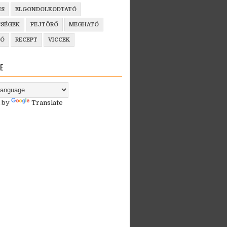
IS
ELGONDOLKODTATÓ
SSÉGEK
FEJTÖRŐ
MEGHATÓ
ZÓ
RECEPT
VICCEK
E
 by
Translate