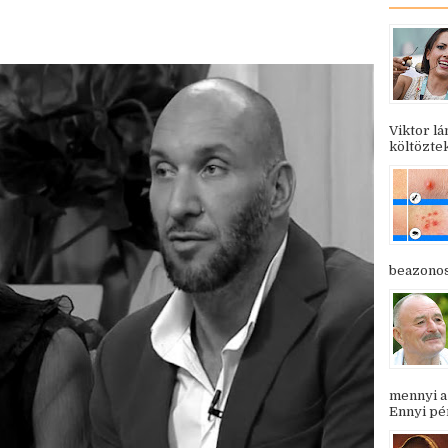
Viktor l
költöztek
beazonosí
mennyi a
Ennyi pén