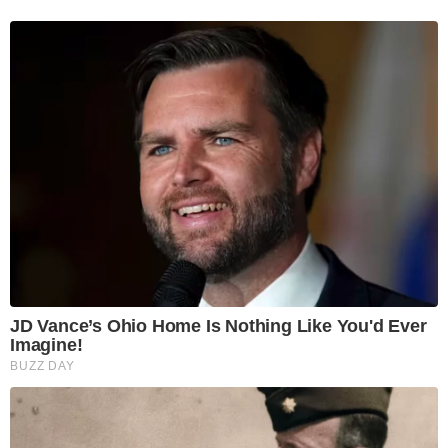
JD Vance’s Ohio Home Is Nothing Like You'd Ever
Imagine!
BUZZ DAY