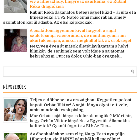
vív a fitneszlady, Lágyrész szarkóma, ez Rubint
Réka diagnózisa
Rubint Réka daganatos betegséggel küzd – árulta el a
fitneszedző a TV2 Napló című műsorában, amely
szombaton kerül adásba. Az első képkockák...
A családom figyelmen kívül hagyott a saját
születésnapi vacsorámon, de mindannyian rám
akartak csapni, amikor meghallották az örökséget
Negyven éven át mások életét javítgattam a helyi
klinikán, de senkinek sem volt ideje a sajátomat
helyrehozni. Furcsa dolog Ohio-ban öregnek...
NÉPSZERŰEK
Teljes a döbbenet az országban! Kegyetlen pofont
kapott Orbán Viktor! A saját lánya olyat tett vele,
amin mindenki csak pislog
Már Orbán saját lánya is kifarolt mögüle? Miért hír,
hogy Orbán Viktor lányáék az Egyesült Államokba
költöztek? Gyanút fogott az EU: Az Elio...
Az éhenhaláshoz sem elég Nagy Feró nyugdíja.
Hihetetlen, de ENNYI pénzből kell megélnie!