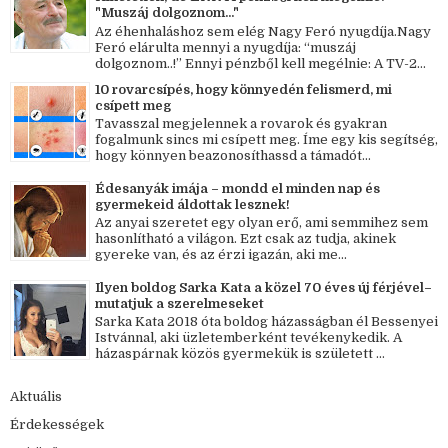
"Muszáj dolgoznom..."
Az éhenhaláshoz sem elég Nagy Feró nyugdíja.Nagy
Feró elárulta mennyi a nyugdíja: “muszáj
dolgoznom..!” Ennyi pénzből kell megélnie: A TV-2...
10 rovarcsípés, hogy könnyedén felismerd, mi
csípett meg
Tavasszal megjelennek a rovarok és gyakran
fogalmunk sincs mi csípett meg. Íme egy kis segítség,
hogy könnyen beazonosíthassd a támadót...
Édesanyák imája – mondd el minden nap és
gyermekeid áldottak lesznek!
Az anyai szeretet egy olyan erő, ami semmihez sem
hasonlítható a világon. Ezt csak az tudja, akinek
gyereke van, és az érzi igazán, aki me...
Ilyen boldog Sarka Kata a közel 70 éves új férjével–
mutatjuk a szerelmeseket
Sarka Kata 2018 óta boldog házasságban él Bessenyei
Istvánnal, aki üzletemberként tevékenykedik. A
házaspárnak közös gyermekük is született ...
Aktuális
Érdekességek