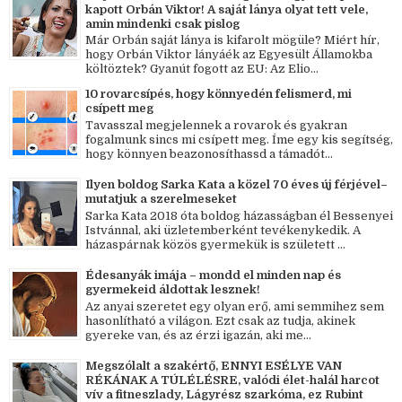
kapott Orbán Viktor! A saját lánya olyat tett vele,
amin mindenki csak pislog
Már Orbán saját lánya is kifarolt mögüle? Miért hír,
hogy Orbán Viktor lányáék az Egyesült Államokba
költöztek? Gyanút fogott az EU: Az Elio...
10 rovarcsípés, hogy könnyedén felismerd, mi
csípett meg
Tavasszal megjelennek a rovarok és gyakran
fogalmunk sincs mi csípett meg. Íme egy kis segítség,
hogy könnyen beazonosíthassd a támadót...
Ilyen boldog Sarka Kata a közel 70 éves új férjével–
mutatjuk a szerelmeseket
Sarka Kata 2018 óta boldog házasságban él Bessenyei
Istvánnal, aki üzletemberként tevékenykedik. A
házaspárnak közös gyermekük is született ...
Édesanyák imája – mondd el minden nap és
gyermekeid áldottak lesznek!
Az anyai szeretet egy olyan erő, ami semmihez sem
hasonlítható a világon. Ezt csak az tudja, akinek
gyereke van, és az érzi igazán, aki me...
Megszólalt a szakértő, ENNYI ESÉLYE VAN
RÉKÁNAK A TÚLÉLÉSRE, valódi élet-halál harcot
vív a fitneszlady, Lágyrész szarkóma, ez Rubint