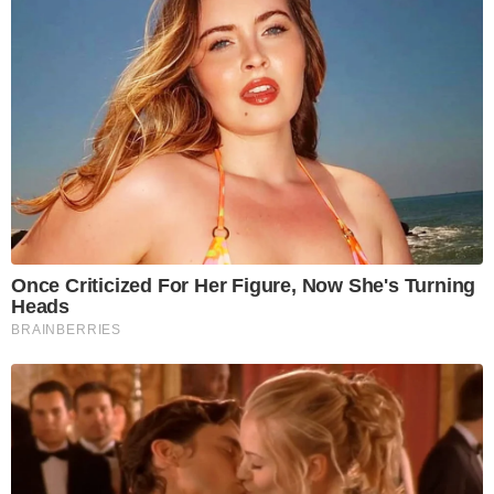
Once Criticized For Her Figure, Now She's Turning
Heads
BRAINBERRIES