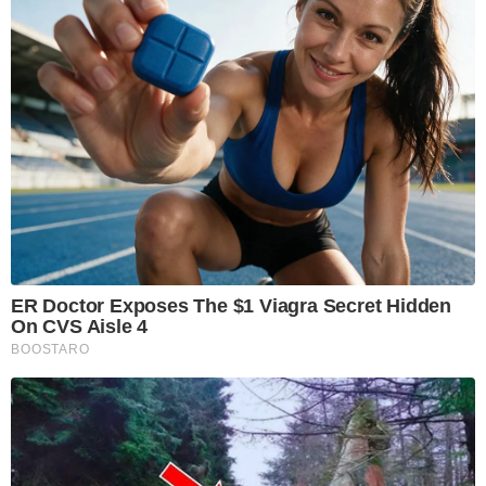
ER Doctor Exposes The $1 Viagra Secret Hidden
On CVS Aisle 4
BOOSTARO