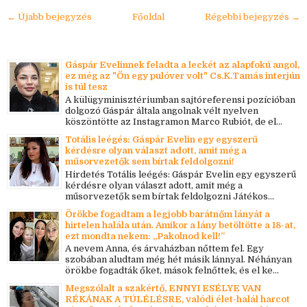
← Újabb bejegyzés
Főoldal
Régebbi bejegyzés →
Gáspár Evelinnek feladta a leckét az alapfokú angol,
ez még az "Ön egy pulóver volt" Cs.K.Tamás interjún
is túl tesz
A külügyminisztériumban sajtóreferensi pozícióban
dolgozó Gáspár általa angolnak vélt nyelven
köszöntötte az Instagramon Marco Rubiót, de el...
Totális leégés: Gáspár Evelin egy egyszerű
kérdésre olyan választ adott, amit még a
műsorvezetők sem bírtak feldolgozni!
Hirdetés Totális leégés: Gáspár Evelin egy egyszerű
kérdésre olyan választ adott, amit még a
műsorvezetők sem bírtak feldolgozni Játékos...
Örökbe fogadtam a legjobb barátnőm lányát a
hirtelen halála után. Amikor a lány betöltötte a 18-at,
ezt mondta nekem: „Pakolnod kell!”
A nevem Anna, és árvaházban nőttem fel. Egy
szobában aludtam még hét másik lánnyal. Néhányan
örökbe fogadták őket, mások felnőttek, és el ke...
Megszólalt a szakértő, ENNYI ESÉLYE VAN
RÉKÁNAK A TÚLÉLÉSRE, valódi élet-halál harcot