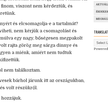
AKTUÁL
ni finom, viszont nem kérdeztük, és
ÉRDEKE
eretünk.
MEGRÁ
ányért és elcsomagolja-e a tartalmát?
iheti, nem kérjük a csomagolást és
TRANSLAT
c múlva egy nagy, bőségesen megpakolt
 volt rajta görög meg sárga dinnye és
Powered
ingyen a miénk, amiért nem tudtuk
ifizettük.
ol nem találkoztam.
vesek bárhol járunk itt az országukban,
és volt részükről.
 hozzájuk.