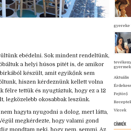
gyereke v
ltünk ebédelni. Sok mindent rendeltünk,
tevékeny
báltuk a helyi húsos pitét is, de amikor
gyermekük
, birkából készült, amit egyikőnk sem
Aktuális
ltunk, hiszen kérdeznünk kellett volna
Érdekes
k félre tettük és nyugtáztuk, hogy ez a 12
Fejtörő
lt, legközelebb okosabbak leszünk.
Recepte
Viccek
k nem hagyta nyugodni a dolog, mert látta,
Végül megkérdezte, hogy valami gond
CÍMKÉK
edig mondtam neki, hogy nem, semmi. Az