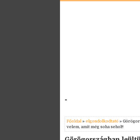
-
Főoldal
»
elgondolkodtató
» Görögors
velem, amit még soha sehol!!
Görögországban leültü