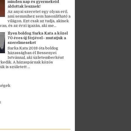
minden nap és gyermekeid
áldottak lesznek!
Az anyai szeretet egy olyan erő,
ami semmihez sem hasonlítható a
világon. Ezt csak az tudja, akinek
an, és az érzi igazán, aki me...
Ilyen boldog Sarka Kata a közel
70 éves új férjével– mutatjuk a
szerelmeseket
Sarka Kata 2018 óta boldog
házasságban él Bessenyei
Istvánnal, aki üzletemberként
kedik. A házaspárnak közös
 is született ...
ségek
k