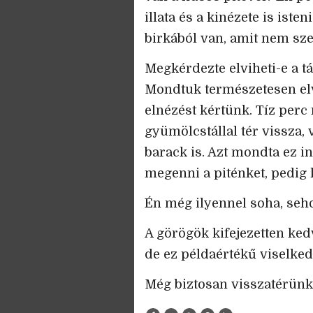
illata és a kinézete is iste
birkából van, amit nem sz
Megkérdezte elviheti-e a t
Mondtuk természetesen elv
elnézést kértünk. Tíz per
gyümölcstállal tér vissza,
barack is. Azt mondta ez 
megenni a piténket, pedig k
Én még ilyennel soha, seh
A görögök kifejezetten ked
de ez példaértékű viselked
Még biztosan visszatérünk