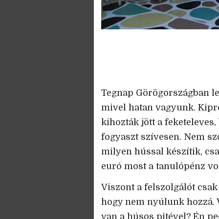
Tegnap Görögországban leü
mivel hatan vagyunk. Kipró
kihozták jött a feketeleves
fogyaszt szívesen. Nem szó
milyen hússal készítik, csa
euró most a tanulópénz vo
Viszont a felszolgálót csa
hogy nem nyúlunk hozzá. 
van a húsos pitével? Én p