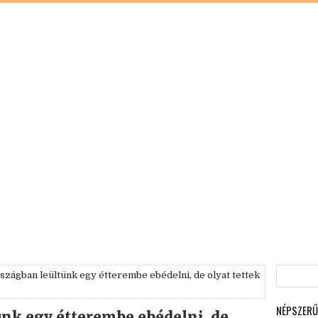
zágban leültünk egy étterembe ebédelni, de olyat tettek
NÉPSZERŰ
nk egy étterembe ebédelni, de