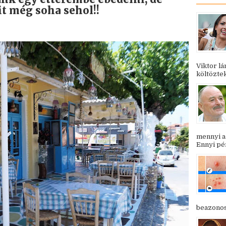
it még soha sehol!!
Viktor l
költöztek
mennyi a
Ennyi pén
beazonosí