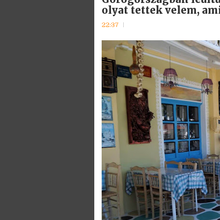
olyat tettek velem, am
22:37