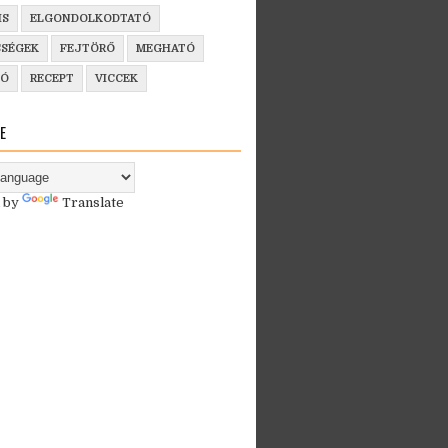
IS
ELGONDOLKODTATÓ
SSÉGEK
FEJTÖRŐ
MEGHATÓ
ZÓ
RECEPT
VICCEK
E
 by
Translate