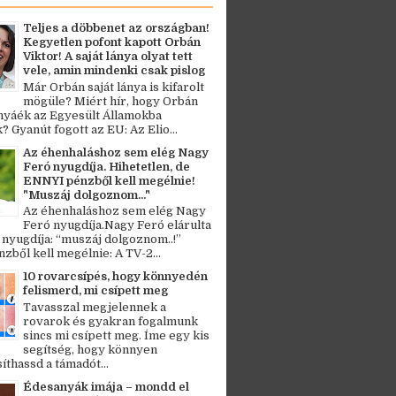
Teljes a döbbenet az országban!
Kegyetlen pofont kapott Orbán
Viktor! A saját lánya olyat tett
vele, amin mindenki csak pislog
Már Orbán saját lánya is kifarolt
mögüle? Miért hír, hogy Orbán
ányáék az Egyesült Államokba
? Gyanút fogott az EU: Az Elio...
Az éhenhaláshoz sem elég Nagy
Feró nyugdíja. Hihetetlen, de
ENNYI pénzből kell megélnie!
"Muszáj dolgoznom..."
Az éhenhaláshoz sem elég Nagy
Feró nyugdíja.Nagy Feró elárulta
 nyugdíja: “muszáj dolgoznom..!”
zből kell megélnie: A TV-2...
10 rovarcsípés, hogy könnyedén
felismerd, mi csípett meg
Tavasszal megjelennek a
rovarok és gyakran fogalmunk
sincs mi csípett meg. Íme egy kis
segítség, hogy könnyen
thassd a támadót...
Édesanyák imája – mondd el