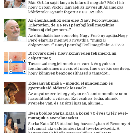
Már Orbán saját lánya is kifarolt mögüle? Miért hír,
hogy Orbán Viktor lányáék az Egyesült Államokba
költöztek? Gyanút fogott az EU: Az Elio...
Az éhenhaláshoz sem elég Nagy Feró nyugdíja.
Hihetetlen, de ENNYI pénzből kell megélnie!
"Muszáj dolgoznom..."
Az éhenhaláshoz sem elég Nagy Feró nyugdíja.Nagy
Feró elárulta mennyi a nyugdíja: “muszáj
dolgoznom..!” Ennyi pénzből kell megélnie: A TV-2...
10 rovarcsípés, hogy könnyedén felismerd, mi
csípett meg
Tavasszal megjelennek a rovarok és gyakran
fogalmunk sincs mi csípett meg. Íme egy kis segítség,
hogy könnyen beazonosíthassd a támadót...
Édesanyák imája – mondd el minden nap és
gyermekeid áldottak lesznek!
Az anyai szeretet egy olyan erő, ami semmihez sem
hasonlítható a világon. Ezt csak az tudja, akinek
gyereke van, és az érzi igazán, aki me...
Ilyen boldog Sarka Kata a közel 70 éves új férjével–
mutatjuk a szerelmeseket
Sarka Kata 2018 óta boldog házasságban él Bessenyei
Istvánnal, aki üzletemberként tevékenykedik. A