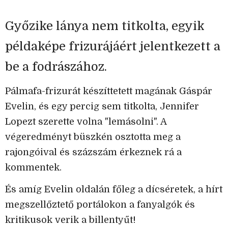
Győzike lánya nem titkolta, egyik
példaképe frizurájáért jelentkezett a
be a fodrászához.
Pálmafa-frizurát készíttetett magának Gáspár
Evelin, és egy percig sem titkolta, Jennifer
Lopezt szerette volna "lemásolni". A
végeredményt büszkén osztotta meg a
rajongóival és százszám érkeznek rá a
kommentek.
És amíg Evelin oldalán főleg a dícséretek, a hírt
megszellőztető portálokon a fanyalgók és
kritikusok verik a billentyűt!