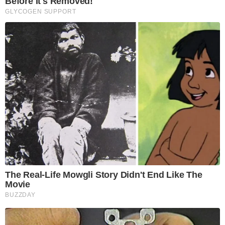
Before It's Removed!
GLYCOGEN SUPPORT
The Real-Life Mowgli Story Didn't End Like The
Movie
BUZZDAY