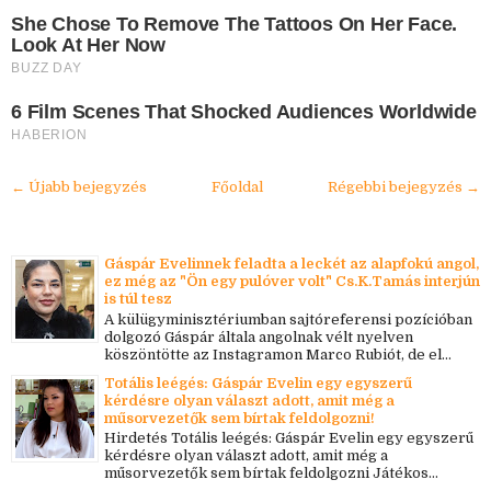
She Chose To Remove The Tattoos On Her Face.
Look At Her Now
BUZZ DAY
6 Film Scenes That Shocked Audiences Worldwide
HABERION
← Újabb bejegyzés
Főoldal
Régebbi bejegyzés →
Gáspár Evelinnek feladta a leckét az alapfokú angol,
ez még az "Ön egy pulóver volt" Cs.K.Tamás interjún
is túl tesz
A külügyminisztériumban sajtóreferensi pozícióban
dolgozó Gáspár általa angolnak vélt nyelven
köszöntötte az Instagramon Marco Rubiót, de el...
Totális leégés: Gáspár Evelin egy egyszerű
kérdésre olyan választ adott, amit még a
műsorvezetők sem bírtak feldolgozni!
Hirdetés Totális leégés: Gáspár Evelin egy egyszerű
kérdésre olyan választ adott, amit még a
műsorvezetők sem bírtak feldolgozni Játékos...