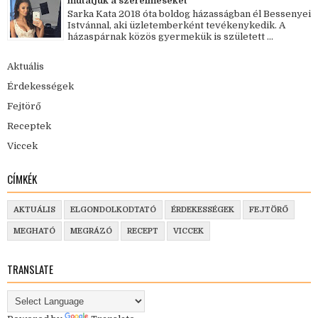
mutatjuk a szerelmeseket
Sarka Kata 2018 óta boldog házasságban él Bessenyei
Istvánnal, aki üzletemberként tevékenykedik. A
házaspárnak közös gyermekük is született ...
Aktuális
Érdekességek
Fejtörő
Receptek
Viccek
CÍMKÉK
AKTUÁLIS
ELGONDOLKODTATÓ
ÉRDEKESSÉGEK
FEJTÖRŐ
MEGHATÓ
MEGRÁZÓ
RECEPT
VICCEK
TRANSLATE