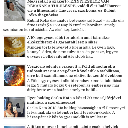
Megszólalt a szakértő, ENNYI ESÉLYE VAN
RÉKÁNAK A TÚLÉLÉSRE, valódi élet-halál harcot
vív a fitneszlady, Lágyrész szarkóma, ez Rubint
Réka diagnózisa
Rubint Réka daganatos betegséggel küzd – árulta el a
fitneszedző a TV2 Napló című műsorában, amely
szombaton kerül adásba. Az első képkockák...
A 10 legegyszerűbb tortakrém amit bármikor
elkészíthetsz és garantált lesz a siker
Minden torta lényegét a krém adja. Legyen lágy,
könnyű, édes, de nem túlzottan, és persze, legyen
egyszerű elkészíteni! A legtöbb há...
Vészjósló jelentés érkezett a Föld állapotáról, a
tudósok szerint a végéhez közeledik a stabilitása,
erre kell számítanunk az elkövetkezendő években:
A Föld egy egészet alkotó rendszerének stabilitását
jelző 9 mutató közül 6 esetében az emberiség már
átléphette azt a határt, amelyen belül ...
Ilyen boldog Sarka Kata a közel 70 éves új férjével–
mutatjuk a szerelmeseket
Sarka Kata 2018 óta boldog házasságban él Bessenyei
Istvánnal, aki üzletemberként tevékenykedik. A
házaspárnak közös gyermekük is született ...
A titkos magyar beach, amit szinte csak a helyiek