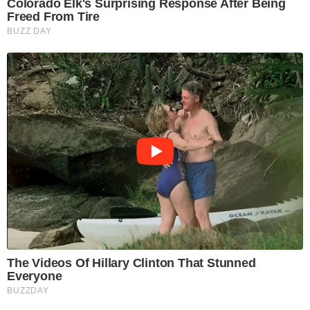
Colorado Elk's Surprising Response After Being
Freed From Tire
BUZZ DAY
The Videos Of Hillary Clinton That Stunned
Everyone
BUZZDAY