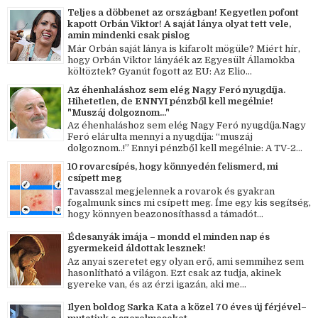
Teljes a döbbenet az országban! Kegyetlen pofont
kapott Orbán Viktor! A saját lánya olyat tett vele,
amin mindenki csak pislog
Már Orbán saját lánya is kifarolt mögüle? Miért hír,
hogy Orbán Viktor lányáék az Egyesült Államokba
költöztek? Gyanút fogott az EU: Az Elio...
Az éhenhaláshoz sem elég Nagy Feró nyugdíja.
Hihetetlen, de ENNYI pénzből kell megélnie!
"Muszáj dolgoznom..."
Az éhenhaláshoz sem elég Nagy Feró nyugdíja.Nagy
Feró elárulta mennyi a nyugdíja: “muszáj
dolgoznom..!” Ennyi pénzből kell megélnie: A TV-2...
10 rovarcsípés, hogy könnyedén felismerd, mi
csípett meg
Tavasszal megjelennek a rovarok és gyakran
fogalmunk sincs mi csípett meg. Íme egy kis segítség,
hogy könnyen beazonosíthassd a támadót...
Édesanyák imája – mondd el minden nap és
gyermekeid áldottak lesznek!
Az anyai szeretet egy olyan erő, ami semmihez sem
hasonlítható a világon. Ezt csak az tudja, akinek
gyereke van, és az érzi igazán, aki me...
Ilyen boldog Sarka Kata a közel 70 éves új férjével–