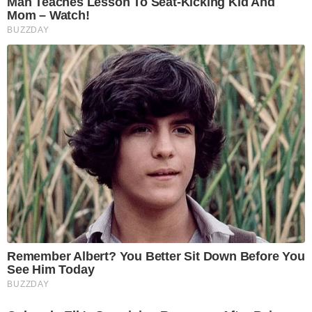
Man Teaches Lesson To Seat-Kicking Kid And
Mom – Watch!
BUZZDAY
Remember Albert? You Better Sit Down Before You
See Him Today
BUZZDAY