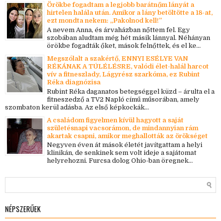
Örökbe fogadtam a legjobb barátnőm lányát a
hirtelen halála után. Amikor a lány betöltötte a 18-at,
ezt mondta nekem: „Pakolnod kell!”
A nevem Anna, és árvaházban nőttem fel. Egy
szobában aludtam még hét másik lánnyal. Néhányan
örökbe fogadták őket, mások felnőttek, és el ke...
Megszólalt a szakértő, ENNYI ESÉLYE VAN
RÉKÁNAK A TÚLÉLÉSRE, valódi élet-halál harcot
vív a fitneszlady, Lágyrész szarkóma, ez Rubint
Réka diagnózisa
Rubint Réka daganatos betegséggel küzd – árulta el a
fitneszedző a TV2 Napló című műsorában, amely
szombaton kerül adásba. Az első képkockák...
A családom figyelmen kívül hagyott a saját
születésnapi vacsorámon, de mindannyian rám
akartak csapni, amikor meghallották az örökséget
Negyven éven át mások életét javítgattam a helyi
klinikán, de senkinek sem volt ideje a sajátomat
helyrehozni. Furcsa dolog Ohio-ban öregnek...
NÉPSZERŰEK