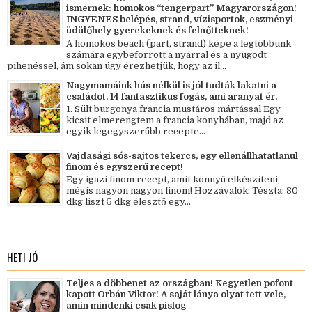
ismernek: homokos “tengerpart” Magyarországon!
INGYENES belépés, strand, vízisportok, eszményi
üdülőhely gyerekeknek és felnőtteknek!
A homokos beach (part, strand) képe a legtöbbünk
számára egybeforrott a nyárral és a nyugodt
pihenéssel, ám sokan úgy érezhetjük, hogy az il...
Nagymamáink hús nélkül is jól tudták lakatni a
családot. 14 fantasztikus fogás, ami aranyat ér.
1. Sült burgonya francia mustáros mártással Egy
kicsit elmerengtem a francia konyhában, majd az
egyik legegyszerűbb recepte...
Vajdasági sós-sajtos tekercs, egy ellenállhatatlanul
finom és egyszerű recept!
Egy igazi finom recept, amit könnyű elkészíteni,
mégis nagyon nagyon finom! Hozzávalók: Tészta: 80
dkg liszt 5 dkg élesztő egy...
HETI JÓ
Teljes a döbbenet az országban! Kegyetlen pofont
kapott Orbán Viktor! A saját lánya olyat tett vele,
amin mindenki csak pislog