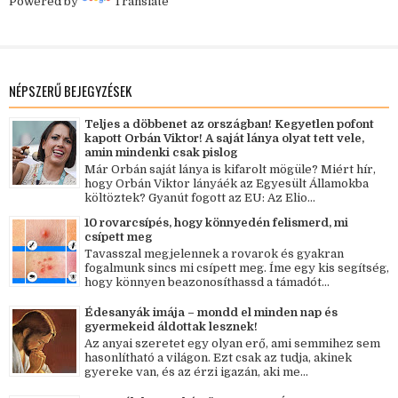
Powered by
Translate
NÉPSZERŰ BEJEGYZÉSEK
Teljes a döbbenet az országban! Kegyetlen pofont
kapott Orbán Viktor! A saját lánya olyat tett vele,
amin mindenki csak pislog
Már Orbán saját lánya is kifarolt mögüle? Miért hír,
hogy Orbán Viktor lányáék az Egyesült Államokba
költöztek? Gyanút fogott az EU: Az Elio...
10 rovarcsípés, hogy könnyedén felismerd, mi
csípett meg
Tavasszal megjelennek a rovarok és gyakran
fogalmunk sincs mi csípett meg. Íme egy kis segítség,
hogy könnyen beazonosíthassd a támadót...
Édesanyák imája – mondd el minden nap és
gyermekeid áldottak lesznek!
Az anyai szeretet egy olyan erő, ami semmihez sem
hasonlítható a világon. Ezt csak az tudja, akinek
gyereke van, és az érzi igazán, aki me...