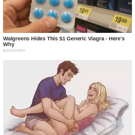
Walgreens Hides This $1 Generic Viagra - Here's
Why
BOOSTARO