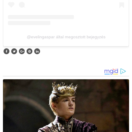
@evelingaspar által megosztott bejegyzés