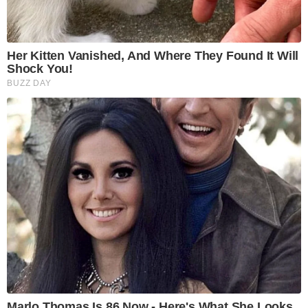
Her Kitten Vanished, And Where They Found It Will
Shock You!
BUZZ DAY
Marlo Thomas Is 86 Now - Here's What She Looks