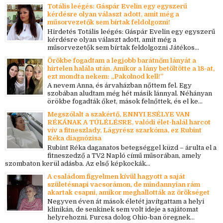
Totális leégés: Gáspár Evelin egy egyszerű
kérdésre olyan választ adott, amit még a
műsorvezetők sem bírtak feldolgozni!
Hirdetés Totális leégés: Gáspár Evelin egy egyszerű
kérdésre olyan választ adott, amit még a
műsorvezetők sem bírtak feldolgozni Játékos...
Örökbe fogadtam a legjobb barátnőm lányát a
hirtelen halála után. Amikor a lány betöltötte a 18-at,
ezt mondta nekem: „Pakolnod kell!”
A nevem Anna, és árvaházban nőttem fel. Egy
szobában aludtam még hét másik lánnyal. Néhányan
örökbe fogadták őket, mások felnőttek, és el ke...
Megszólalt a szakértő, ENNYI ESÉLYE VAN
RÉKÁNAK A TÚLÉLÉSRE, valódi élet-halál harcot
vív a fitneszlady, Lágyrész szarkóma, ez Rubint
Réka diagnózisa
Rubint Réka daganatos betegséggel küzd – árulta el a
fitneszedző a TV2 Napló című műsorában, amely
szombaton kerül adásba. Az első képkockák...
A családom figyelmen kívül hagyott a saját
születésnapi vacsorámon, de mindannyian rám
akartak csapni, amikor meghallották az örökséget
Negyven éven át mások életét javítgattam a helyi
klinikán, de senkinek sem volt ideje a sajátomat
helyrehozni. Furcsa dolog Ohio-ban öregnek...