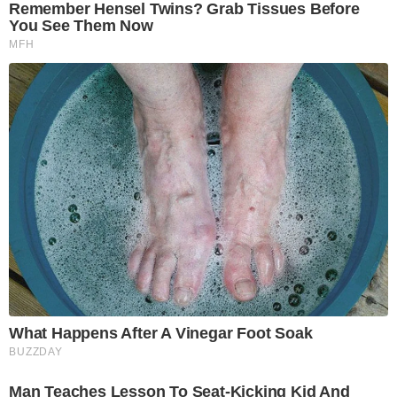
Remember Hensel Twins? Grab Tissues Before
You See Them Now
MFH
What Happens After A Vinegar Foot Soak
BUZZDAY
Man Teaches Lesson To Seat-Kicking Kid And