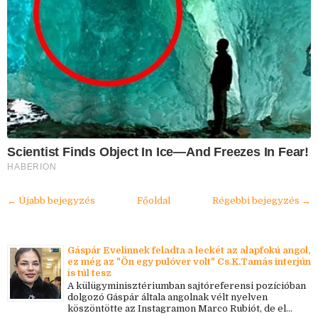
Scientist Finds Object In Ice—And Freezes In Fear!
HABERION
← Újabb bejegyzés
Főoldal
Régebbi bejegyzés →
Gáspár Evelinnek feladta a leckét az alapfokú angol,
ez még az "Ön egy pulóver volt" Cs.K.Tamás interjún
is túl tesz
A külügyminisztériumban sajtóreferensi pozícióban
dolgozó Gáspár általa angolnak vélt nyelven
köszöntötte az Instagramon Marco Rubiót, de el...