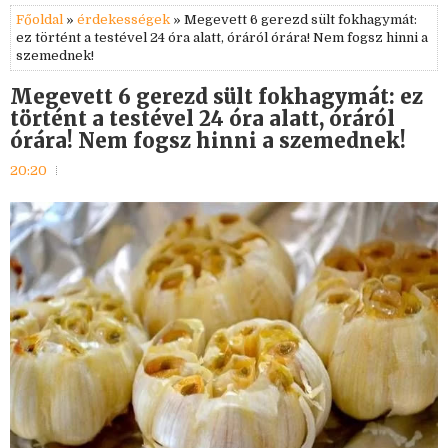
Főoldal
»
érdekességek
» Megevett 6 gerezd sült fokhagymát:
ez történt a testével 24 óra alatt, óráról órára! Nem fogsz hinni a
szemednek!
Megevett 6 gerezd sült fokhagymát: ez
történt a testével 24 óra alatt, óráról
órára! Nem fogsz hinni a szemednek!
20:20