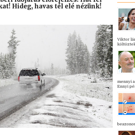
at! Hideg, havas tél elé nézünk!
Viktor l
költöztek
mennyi a
Ennyi pén
beazonosí