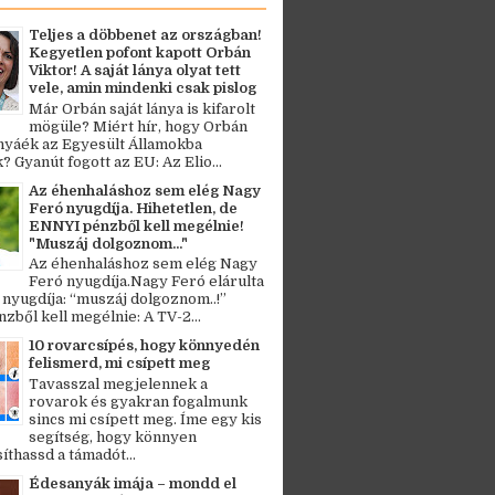
Teljes a döbbenet az országban!
Kegyetlen pofont kapott Orbán
Viktor! A saját lánya olyat tett
vele, amin mindenki csak pislog
Már Orbán saját lánya is kifarolt
mögüle? Miért hír, hogy Orbán
ányáék az Egyesült Államokba
? Gyanút fogott az EU: Az Elio...
Az éhenhaláshoz sem elég Nagy
Feró nyugdíja. Hihetetlen, de
ENNYI pénzből kell megélnie!
"Muszáj dolgoznom..."
Az éhenhaláshoz sem elég Nagy
Feró nyugdíja.Nagy Feró elárulta
 nyugdíja: “muszáj dolgoznom..!”
zből kell megélnie: A TV-2...
10 rovarcsípés, hogy könnyedén
felismerd, mi csípett meg
Tavasszal megjelennek a
rovarok és gyakran fogalmunk
sincs mi csípett meg. Íme egy kis
segítség, hogy könnyen
thassd a támadót...
Édesanyák imája – mondd el