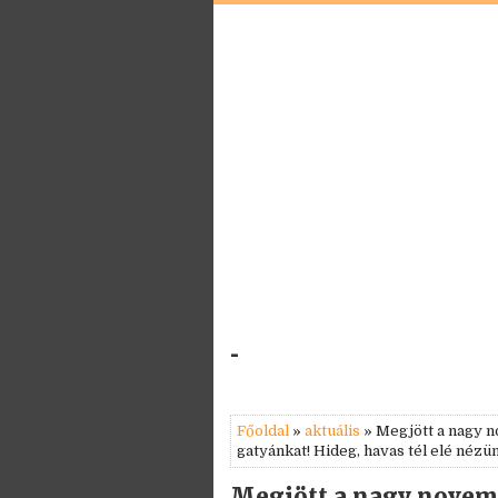
-
Főoldal
»
aktuális
» Megjött a nagy no
gatyánkat! Hideg, havas tél elé nézü
Megjött a nagy novembe