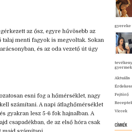
gyereke v
gérkezett az ősz, egyre hűvösebb az
ő talaj menti fagyok is megvoltak. Sokan
rácsonyban, és az oda vezető út úgy
tevékeny
gyermekük
Aktuális
Érdekes
Fejtörő
zatosan esni fog a hőmérséklet, nagy
Recepte
ell számítani. A napi átlaghőmérséklet
Viccek
 és gyakran lesz 5-6 fok hajnalban. A
jd csapadékban, de az első hóra csak
CÍMKÉK
 majd számítani.