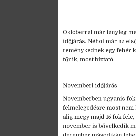
Októberrel már tényleg me
időjárás. Néhol már az els
reménykednek egy fehér ka
tűnik, most bíztató.
Novemberi időjárás
Novemberben ugyanis foko
felmelegedésre most nem k
alig megy majd 15 fok felé,
november is bővelkedik ma
december másodikán lehet