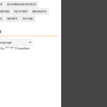
IS
ELGONDOLKODTATÓ
SSÉGEK
FEJTÖRŐ
MEGHATÓ
ZÓ
RECEPT
VICCEK
E
 by
Translate