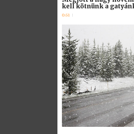
kell kötnünk a gatyánk
0:51