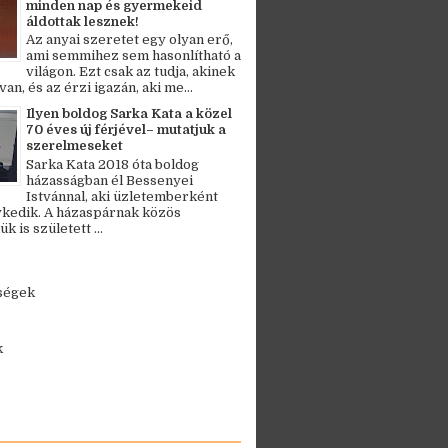
minden nap és gyermekeid
áldottak lesznek!
Az anyai szeretet egy olyan erő,
ami semmihez sem hasonlítható a
világon. Ezt csak az tudja, akinek
an, és az érzi igazán, aki me...
Ilyen boldog Sarka Kata a közel
70 éves új férjével– mutatjuk a
szerelmeseket
Sarka Kata 2018 óta boldog
házasságban él Bessenyei
Istvánnal, aki üzletemberként
kedik. A házaspárnak közös
 is született ...
ségek
k