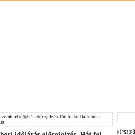
vemberi időjárás előrejelzés. Hát fel kell kötnünk a
nk!
NÉPSZERŰ
ri időjárás előrejelzés. Hát fel