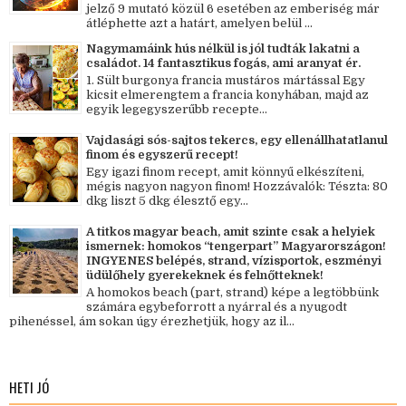
jelző 9 mutató közül 6 esetében az emberiség már
átléphette azt a határt, amelyen belül ...
Nagymamáink hús nélkül is jól tudták lakatni a
családot. 14 fantasztikus fogás, ami aranyat ér.
1. Sült burgonya francia mustáros mártással Egy
kicsit elmerengtem a francia konyhában, majd az
egyik legegyszerűbb recepte...
Vajdasági sós-sajtos tekercs, egy ellenállhatatlanul
finom és egyszerű recept!
Egy igazi finom recept, amit könnyű elkészíteni,
mégis nagyon nagyon finom! Hozzávalók: Tészta: 80
dkg liszt 5 dkg élesztő egy...
A titkos magyar beach, amit szinte csak a helyiek
ismernek: homokos “tengerpart” Magyarországon!
INGYENES belépés, strand, vízisportok, eszményi
üdülőhely gyerekeknek és felnőtteknek!
A homokos beach (part, strand) képe a legtöbbünk
számára egybeforrott a nyárral és a nyugodt
pihenéssel, ám sokan úgy érezhetjük, hogy az il...
HETI JÓ