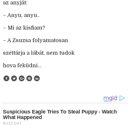
az anyját:
– Anyu, anyu..
– Mi az kisfiam?
– A Zsuzsa folyamatosan
széttárja a lábát, nem tudok
hova feküdni…
Suspicious Eagle Tries To Steal Puppy - Watch
What Happened
BUZZ DAY