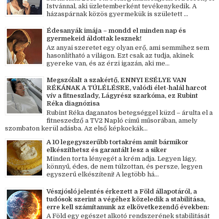
Istvánnal, aki üzletemberként tevékenykedik. A
házaspárnak közös gyermekük is született ...
Édesanyák imája – mondd el minden nap és
gyermekeid áldottak lesznek!
Az anyai szeretet egy olyan erő, ami semmihez sem
hasonlítható a világon. Ezt csak az tudja, akinek
gyereke van, és az érzi igazán, aki me...
Megszólalt a szakértő, ENNYI ESÉLYE VAN
RÉKÁNAK A TÚLÉLÉSRE, valódi élet-halál harcot
vív a fitneszlady, Lágyrész szarkóma, ez Rubint
Réka diagnózisa
Rubint Réka daganatos betegséggel küzd – árulta el a
fitneszedző a TV2 Napló című műsorában, amely
szombaton kerül adásba. Az első képkockák...
A 10 legegyszerűbb tortakrém amit bármikor
elkészíthetsz és garantált lesz a siker
Minden torta lényegét a krém adja. Legyen lágy,
könnyű, édes, de nem túlzottan, és persze, legyen
egyszerű elkészíteni! A legtöbb há...
Vészjósló jelentés érkezett a Föld állapotáról, a
tudósok szerint a végéhez közeledik a stabilitása,
erre kell számítanunk az elkövetkezendő években:
A Föld egy egészet alkotó rendszerének stabilitását