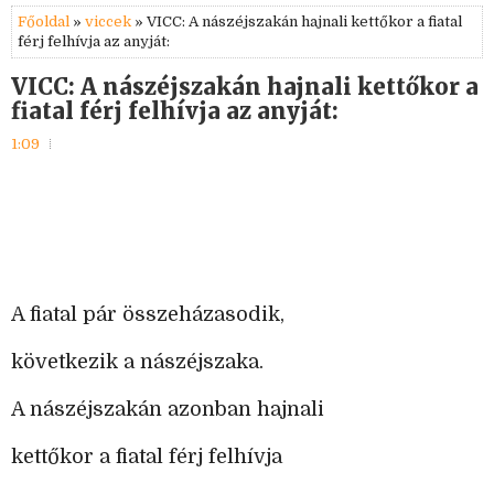
Főoldal
»
viccek
» VICC: A nászéjszakán hajnali kettőkor a fiatal
férj felhívja az anyját:
VICC: A nászéjszakán hajnali kettőkor a
fiatal férj felhívja az anyját:
1:09
A fiatal pár összeházasodik,
következik a nászéjszaka.
A nászéjszakán azonban hajnali
kettőkor a fiatal férj felhívja