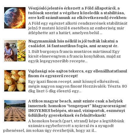
Vészjósló jelentés érkezett a Föld állapotáról, a
tudósok szerint a végéhez közeledik a stabilitása,
erre kell számítanunk az elkövetkezendő években:
A Föld egy egészet alkotó rendszerének stabilitását
jelző 9 mutató közül 6 esetében az emberiség már
átléphette azt a határt, amelyen belül ...
Nagymamáink hús nélkül is jól tudták lakatni a
családot. 14 fantasztikus fogás, ami aranyat ér.
1. Sült burgonya francia mustáros mártással Egy
kicsit elmerengtem a francia konyhában, majd az
egyik legegyszerűbb recepte...
Vajdasági sós-sajtos tekercs, egy ellenállhatatlanul
finom és egyszerű recept!
Egy igazi finom recept, amit könnyű elkészíteni,
mégis nagyon nagyon finom! Hozzávalók: Tészta: 80
dkg liszt 5 dkg élesztő egy...
A titkos magyar beach, amit szinte csak a helyiek
ismernek: homokos “tengerpart” Magyarországon!
INGYENES belépés, strand, vízisportok, eszményi
üdülőhely gyerekeknek és felnőtteknek!
A homokos beach (part, strand) képe a legtöbbünk
számára egybeforrott a nyárral és a nyugodt
pihenéssel, ám sokan úgy érezhetjük, hogy az il...