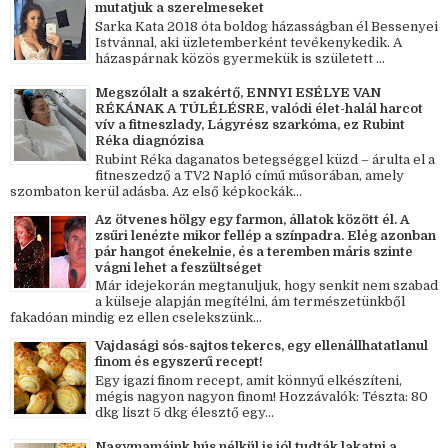
mutatjuk a szerelmeseket
Sarka Kata 2018 óta boldog házasságban él Bessenyei
Istvánnal, aki üzletemberként tevékenykedik. A
házaspárnak közös gyermekük is született ...
Megszólalt a szakértő, ENNYI ESÉLYE VAN
RÉKÁNAK A TÚLÉLÉSRE, valódi élet-halál harcot
vív a fitneszlady, Lágyrész szarkóma, ez Rubint
Réka diagnózisa
Rubint Réka daganatos betegséggel küzd – árulta el a
fitneszedző a TV2 Napló című műsorában, amely
szombaton kerül adásba. Az első képkockák...
Az ötvenes hölgy egy farmon, állatok között él. A
zsűri lenézte mikor fellép a színpadra. Elég azonban
pár hangot énekelnie, és a teremben máris szinte
vágni lehet a feszültséget
Már idejekorán megtanuljuk, hogy senkit nem szabad
a külseje alapján megítélni, ám természetünkből
fakadóan mindig ez ellen cselekszünk...
Vajdasági sós-sajtos tekercs, egy ellenállhatatlanul
finom és egyszerű recept!
Egy igazi finom recept, amit könnyű elkészíteni,
mégis nagyon nagyon finom! Hozzávalók: Tészta: 80
dkg liszt 5 dkg élesztő egy...
Nagymamáink hús nélkül is jól tudták lakatni a