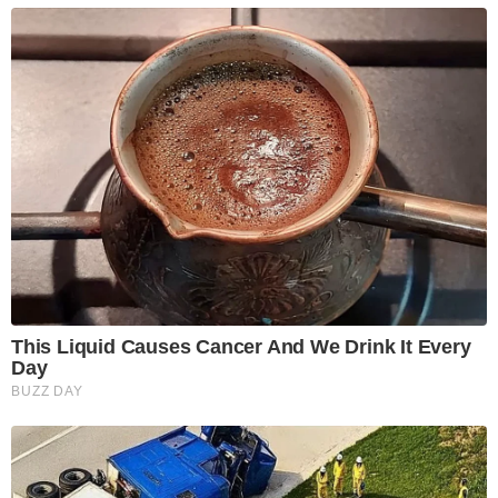
This Liquid Causes Cancer And We Drink It Every
Day
BUZZ DAY