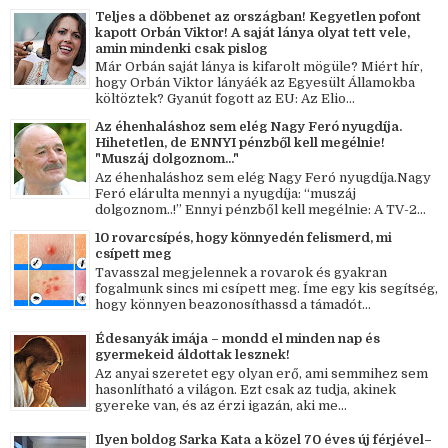
Teljes a döbbenet az országban! Kegyetlen pofont
kapott Orbán Viktor! A saját lánya olyat tett vele,
amin mindenki csak pislog
Már Orbán saját lánya is kifarolt mögüle? Miért hír,
hogy Orbán Viktor lányáék az Egyesült Államokba
költöztek? Gyanút fogott az EU: Az Elio...
Az éhenhaláshoz sem elég Nagy Feró nyugdíja.
Hihetetlen, de ENNYI pénzből kell megélnie!
"Muszáj dolgoznom..."
Az éhenhaláshoz sem elég Nagy Feró nyugdíja.Nagy
Feró elárulta mennyi a nyugdíja: “muszáj
dolgoznom..!” Ennyi pénzből kell megélnie: A TV-2...
10 rovarcsípés, hogy könnyedén felismerd, mi
csípett meg
Tavasszal megjelennek a rovarok és gyakran
fogalmunk sincs mi csípett meg. Íme egy kis segítség,
hogy könnyen beazonosíthassd a támadót...
Édesanyák imája – mondd el minden nap és
gyermekeid áldottak lesznek!
Az anyai szeretet egy olyan erő, ami semmihez sem
hasonlítható a világon. Ezt csak az tudja, akinek
gyereke van, és az érzi igazán, aki me...
Ilyen boldog Sarka Kata a közel 70 éves új férjével–