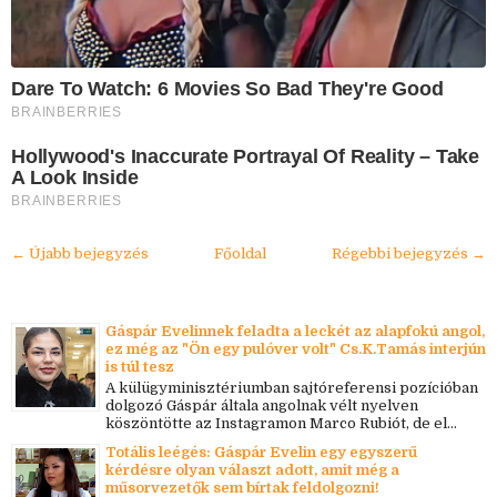
Dare To Watch: 6 Movies So Bad They're Good
BRAINBERRIES
Hollywood's Inaccurate Portrayal Of Reality – Take
A Look Inside
BRAINBERRIES
← Újabb bejegyzés
Főoldal
Régebbi bejegyzés →
Gáspár Evelinnek feladta a leckét az alapfokú angol,
ez még az "Ön egy pulóver volt" Cs.K.Tamás interjún
is túl tesz
A külügyminisztériumban sajtóreferensi pozícióban
dolgozó Gáspár általa angolnak vélt nyelven
köszöntötte az Instagramon Marco Rubiót, de el...
Totális leégés: Gáspár Evelin egy egyszerű
kérdésre olyan választ adott, amit még a
műsorvezetők sem bírtak feldolgozni!