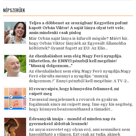
NÉPSZERŰEK
Teljes a döbbenet az országban! Kegyetlen pofont
kapott Orbán Viktor! A saját lánya olyat tett vele,
amin mindenki csak pislog
Már Orbán saját lánya is kifarolt mögüle? Miért hír,
hogy Orbán Viktor lányáék az Egyesült Államokba
költöztek? Gyanút fogott az EU: Az Elio...
Az éhenhaláshoz sem elég Nagy Feró nyugdíja.
Hihetetlen, de ENNYI pénzből kell megélnie!
"Muszáj dolgoznom..."
Az éhenhaláshoz sem elég Nagy Feró nyugdíja.Nagy
Feró elárulta mennyi a nyugdíja: “muszáj
dolgoznom..!” Ennyi pénzből kell megélnie: A TV-2...
10 rovarcsípés, hogy könnyedén felismerd, mi
csípett meg
Tavasszal megjelennek a rovarok és gyakran
fogalmunk sincs mi csípett meg. Íme egy kis segítség,
hogy könnyen beazonosíthassd a támadót...
Édesanyák imája – mondd el minden nap és
gyermekeid áldottak lesznek!
Az anyai szeretet egy olyan erő, ami semmihez sem
hasonlítható a világon. Ezt csak az tudja, akinek