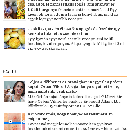
családot. 14 fantasztikus fogás, ami aranyat ér.
1. Sült burgonya francia mustáros mártással Egy
kicsit elmerengtem a francia konyhában, majd az
egyik legegyszerűbb recepte...
Csak liszt, víz és élesztő! Ropogós és foszlós: így
készül a tökéletes zsemle otthon
Egy igazán egyszerű zsemle recept, ami belül
foszlós, kívül ropogós. Alapanyagok: fél kg liszt 3 dl
víz egy zacskó szár...
HAVI JÓ
Teljes a döbbenet az országban! Kegyetlen pofont
kapott Orbán Viktor! A saját lánya olyat tett vele,
amin mindenki csak pislog
Már Orbán saját lánya is kifarolt mögüle? Miért hír,
hogy Orbán Viktor lányáék az Egyesült Államokba
költöztek? Gyanút fogott az EU: Az Elio...
10 rovarcsípés, hogy könnyedén felismerd, mi
csípett meg
Tavasszal megjelennek a rovarok és gyakran
fogalmunk sincs mi csípett meg. Íme egy kis segítség,