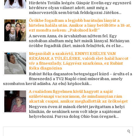
Hirdetés Totális leégés: Gáspár Evelin egy egyszerű
kérdésre olyan választ adott, amit még a
műsorvezetők sem bírtak feldolgozni Játékos...
Örökbe fogadtam a legjobb barátnőm lányát a
hirtelen halála után. Amikor a lány betöltötte a 18-at,
ezt mondta nekem: „Pakolnod kell!”
A nevem Anna, és árvaházban nőttem fel. Egy
szobában aludtam még hét másik lánnyal. Néhányan
örökbe fogadták őket, mások felnőttek, és el ke...
Megszólalt a szakértő, ENNYI ESÉLYE VAN
RÉKÁNAK A TÚLÉLÉSRE, valódi élet-halál harcot
vív a fitneszlady, Lágyrész szarkóma, ez Rubint
Réka diagnózisa
Rubint Réka daganatos betegséggel küzd – árulta el a
fitneszedző a TV2 Napló című műsorában, amely
szombaton kerül adásba. Az első képkockák...
A családom figyelmen kívül hagyott a saját
születésnapi vacsorámon, de mindannyian rám
akartak csapni, amikor meghallották az örökséget
Negyven éven át mások életét javítgattam a helyi
klinikán, de senkinek sem volt ideje a sajátomat
helyrehozni. Furcsa dolog Ohio-ban öregnek...