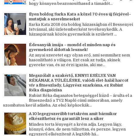
hogy könnyen beazonosíthassd a támadót...
Ilyen boldog Sarka Kata a közel 70 éves új férjével–
mutatjuk a szerelmeseket
Sarka Kata 2018 óta boldog házasságban él Bessenyei
Istvánnal, aki üzletemberként tevékenykedik. A
házaspárnak közös gyermekük is született ...
Édesanyák imája – mondd el minden nap és
gyermekeid áldottak lesznek!
Az anyai szeretet egy olyan erő, ami semmihez sem
hasonlítható a világon. Ezt csak az tudja, akinek
gyereke van, és az érzi igazán, aki me...
Megszólalt a szakértő, ENNYI ESÉLYE VAN
RÉKÁNAK A TÚLÉLÉSRE, valódi élet-halál harcot
vív a fitneszlady, Lágyrész szarkóma, ez Rubint
Réka diagnózisa
Rubint Réka daganatos betegséggel küzd – árulta el a
fitneszedző a TV2 Napló című műsorában, amely
szombaton kerül adásba. Az első képkockák...
A 10 legegyszerűbb tortakrém amit bármikor
elkészíthetsz és garantált lesz a siker
Minden torta lényegét a krém adja. Legyen lágy,
könnyű, édes, de nem túlzottan, és persze, legyen
egyszerű elkészíteni! A legtöbb há...