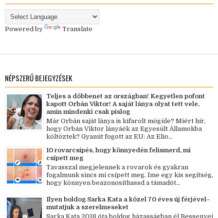
Powered by
Translate
NÉPSZERŰ BEJEGYZÉSEK
Teljes a döbbenet az országban! Kegyetlen pofont
kapott Orbán Viktor! A saját lánya olyat tett vele,
amin mindenki csak pislog
Már Orbán saját lánya is kifarolt mögüle? Miért hír,
hogy Orbán Viktor lányáék az Egyesült Államokba
költöztek? Gyanút fogott az EU: Az Elio...
10 rovarcsípés, hogy könnyedén felismerd, mi
csípett meg
Tavasszal megjelennek a rovarok és gyakran
fogalmunk sincs mi csípett meg. Íme egy kis segítség,
hogy könnyen beazonosíthassd a támadót...
Ilyen boldog Sarka Kata a közel 70 éves új férjével–
mutatjuk a szerelmeseket
Sarka Kata 2018 óta boldog házasságban él Bessenyei