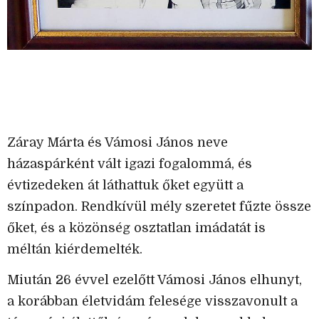
Záray Márta és Vámosi János neve
házaspárként vált igazi fogalommá, és
évtizedeken át láthattuk őket együtt a
színpadon. Rendkívül mély szeretet fűzte össze
őket, és a közönség osztatlan imádatát is
méltán kiérdemelték.
Miután 26 évvel ezelőtt Vámosi János elhunyt,
a korábban életvidám felesége visszavonult a