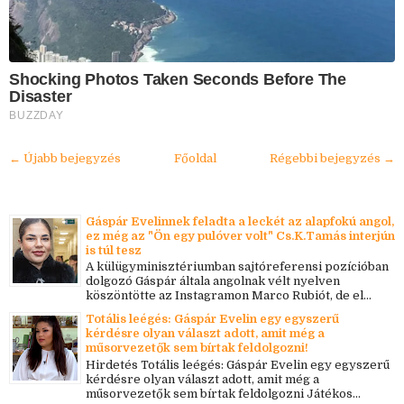
Shocking Photos Taken Seconds Before The
Disaster
BUZZDAY
← Újabb bejegyzés
Főoldal
Régebbi bejegyzés →
Gáspár Evelinnek feladta a leckét az alapfokú angol,
ez még az "Ön egy pulóver volt" Cs.K.Tamás interjún
is túl tesz
A külügyminisztériumban sajtóreferensi pozícióban
dolgozó Gáspár általa angolnak vélt nyelven
köszöntötte az Instagramon Marco Rubiót, de el...
Totális leégés: Gáspár Evelin egy egyszerű
kérdésre olyan választ adott, amit még a
műsorvezetők sem bírtak feldolgozni!
Hirdetés Totális leégés: Gáspár Evelin egy egyszerű
kérdésre olyan választ adott, amit még a
műsorvezetők sem bírtak feldolgozni Játékos...