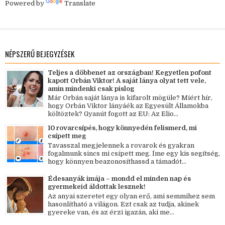
Powered by
Translate
NÉPSZERŰ BEJEGYZÉSEK
Teljes a döbbenet az országban! Kegyetlen pofont
kapott Orbán Viktor! A saját lánya olyat tett vele,
amin mindenki csak pislog
Már Orbán saját lánya is kifarolt mögüle? Miért hír,
hogy Orbán Viktor lányáék az Egyesült Államokba
költöztek? Gyanút fogott az EU: Az Elio...
10 rovarcsípés, hogy könnyedén felismerd, mi
csípett meg
Tavasszal megjelennek a rovarok és gyakran
fogalmunk sincs mi csípett meg. Íme egy kis segítség,
hogy könnyen beazonosíthassd a támadót...
Édesanyák imája – mondd el minden nap és
gyermekeid áldottak lesznek!
Az anyai szeretet egy olyan erő, ami semmihez sem
hasonlítható a világon. Ezt csak az tudja, akinek
gyereke van, és az érzi igazán, aki me...