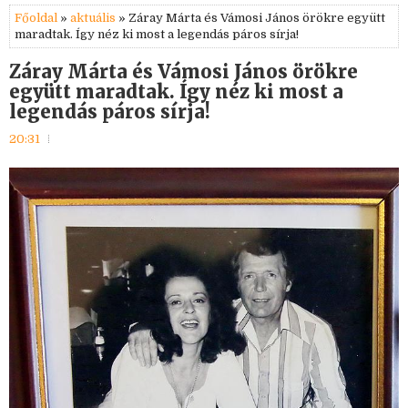
Főoldal
»
aktuális
» Záray Márta és Vámosi János örökre együtt
maradtak. Így néz ki most a legendás páros sírja!
Záray Márta és Vámosi János örökre
együtt maradtak. Így néz ki most a
legendás páros sírja!
20:31