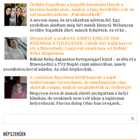
Örökbe fogadtam a legjobb barátnőm lányát a
hirtelen halála után. Amikor a lány betöltötte a 18-at,
ezt mondta nekem: „Pakolnod kell!”
A nevem Anna, és árvaházban nőttem fel. Egy
szobában aludtam még hét másik lánnyal. Néhányan
örökbe fogadták őket, mások felnőttek, és el ke...
Megszólalt a szakértő, ENNYI ESÉLYE VAN
RÉKÁNAK A TÚLÉLÉSRE, valódi élet-halál harcot
vív a fitneszlady, Lágyrész szarkóma, ez Rubint
Réka diagnózisa
Rubint Réka daganatos betegséggel küzd – árulta el a
fitneszedző a TV2 Napló című műsorában, amely
szombaton kerül adásba. Az első képkockák...
A családom figyelmen kívül hagyott a saját
születésnapi vacsorámon, de mindannyian rám
akartak csapni, amikor meghallották az örökséget
Negyven éven át mások életét javítgattam a helyi
klinikán, de senkinek sem volt ideje a sajátomat
helyrehozni. Furcsa dolog Ohio-ban öregnek...
NÉPSZERŰEK