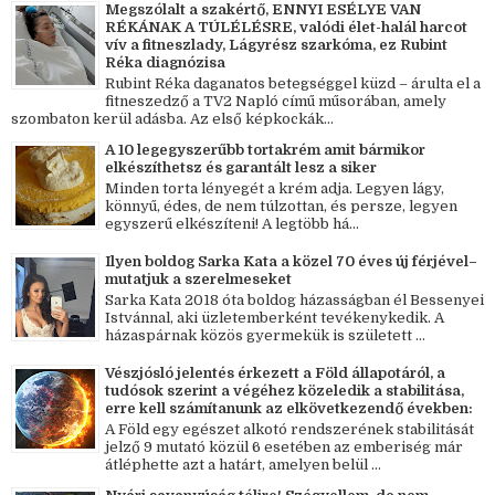
Megszólalt a szakértő, ENNYI ESÉLYE VAN
RÉKÁNAK A TÚLÉLÉSRE, valódi élet-halál harcot
vív a fitneszlady, Lágyrész szarkóma, ez Rubint
Réka diagnózisa
Rubint Réka daganatos betegséggel küzd – árulta el a
fitneszedző a TV2 Napló című műsorában, amely
szombaton kerül adásba. Az első képkockák...
A 10 legegyszerűbb tortakrém amit bármikor
elkészíthetsz és garantált lesz a siker
Minden torta lényegét a krém adja. Legyen lágy,
könnyű, édes, de nem túlzottan, és persze, legyen
egyszerű elkészíteni! A legtöbb há...
Ilyen boldog Sarka Kata a közel 70 éves új férjével–
mutatjuk a szerelmeseket
Sarka Kata 2018 óta boldog házasságban él Bessenyei
Istvánnal, aki üzletemberként tevékenykedik. A
házaspárnak közös gyermekük is született ...
Vészjósló jelentés érkezett a Föld állapotáról, a
tudósok szerint a végéhez közeledik a stabilitása,
erre kell számítanunk az elkövetkezendő években:
A Föld egy egészet alkotó rendszerének stabilitását
jelző 9 mutató közül 6 esetében az emberiség már
átléphette azt a határt, amelyen belül ...