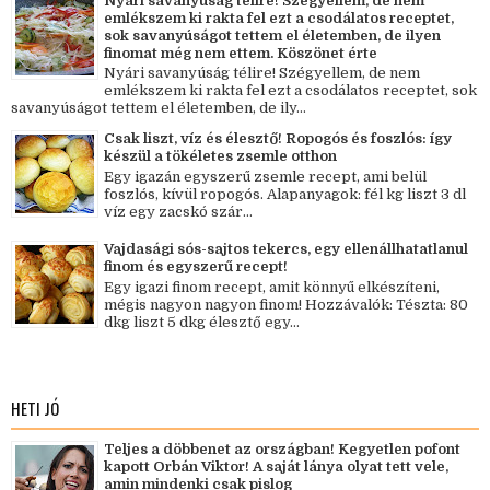
Nyári savanyúság télire! Szégyellem, de nem
emlékszem ki rakta fel ezt a csodálatos receptet,
sok savanyúságot tettem el életemben, de ilyen
finomat még nem ettem. Köszönet érte
Nyári savanyúság télire! Szégyellem, de nem
emlékszem ki rakta fel ezt a csodálatos receptet, sok
savanyúságot tettem el életemben, de ily...
Csak liszt, víz és élesztő! Ropogós és foszlós: így
készül a tökéletes zsemle otthon
Egy igazán egyszerű zsemle recept, ami belül
foszlós, kívül ropogós. Alapanyagok: fél kg liszt 3 dl
víz egy zacskó szár...
Vajdasági sós-sajtos tekercs, egy ellenállhatatlanul
finom és egyszerű recept!
Egy igazi finom recept, amit könnyű elkészíteni,
mégis nagyon nagyon finom! Hozzávalók: Tészta: 80
dkg liszt 5 dkg élesztő egy...
HETI JÓ
Teljes a döbbenet az országban! Kegyetlen pofont
kapott Orbán Viktor! A saját lánya olyat tett vele,
amin mindenki csak pislog