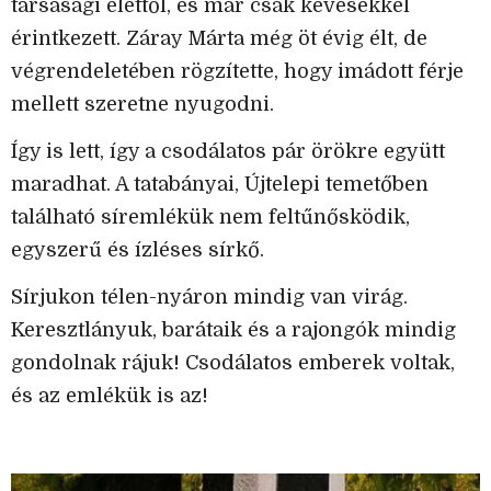
társasági élettől, és már csak kevesekkel
érintkezett. Záray Márta még öt évig élt, de
végrendeletében rögzítette, hogy imádott férje
mellett szeretne nyugodni.
Így is lett, így a csodálatos pár örökre együtt
maradhat. A tatabányai, Újtelepi temetőben
található síremlékük nem feltűnősködik,
egyszerű és ízléses sírkő.
Sírjukon télen-nyáron mindig van virág.
Keresztlányuk, barátaik és a rajongók mindig
gondolnak rájuk! Csodálatos emberek voltak,
és az emlékük is az!