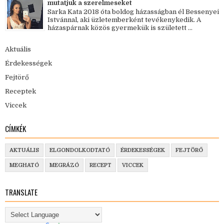
mutatjuk a szerelmeseket
Sarka Kata 2018 óta boldog házasságban él Bessenyei
Istvánnal, aki üzletemberként tevékenykedik. A
házaspárnak közös gyermekük is született ...
Aktuális
Érdekességek
Fejtörő
Receptek
Viccek
CÍMKÉK
AKTUÁLIS
ELGONDOLKODTATÓ
ÉRDEKESSÉGEK
FEJTÖRŐ
MEGHATÓ
MEGRÁZÓ
RECEPT
VICCEK
TRANSLATE