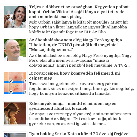
Teljes a döbbenet az országban! Kegyetlen pofont
kapott Orbán Viktor! A saját lánya olyat tett vele,
amin mindenki csak pislog
Már Orbán saját lánya is kifarolt mögüle? Miért hír,
hogy Orbán Viktor lányáék az Egyesült Államokba
költöztek? Gyanút fogott az EU: Az Elio...
Az éhenhaláshoz sem elég Nagy Feró nyugdíja.
Hihetetlen, de ENNYI pénzből kell megélnie!
"Muszáj dolgoznom..."
Az éhenhaláshoz sem elég Nagy Feró nyugdíja.Nagy
Feró elárulta mennyi a nyugdíja: “muszáj
dolgoznom..!” Ennyi pénzből kell megélnie: A TV-2...
10 rovarcsípés, hogy könnyedén felismerd, mi
csípett meg
Tavasszal megjelennek a rovarok és gyakran
fogalmunk sincs mi csípett meg. Íme egy kis segítség,
hogy könnyen beazonosíthassd a támadót...
Édesanyák imája – mondd el minden nap és
gyermekeid áldottak lesznek!
Az anyai szeretet egy olyan erő, ami semmihez sem
hasonlítható a világon. Ezt csak az tudja, akinek
gyereke van, és az érzi igazán, aki me...
Ilyen boldog Sarka Kata a közel 70 éves új férjével–