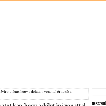
 táviratot kap, hogy a délutáni vonattal érkezik a
NÉPSZERŰ
iratot kap, hogy a délutáni vonattal