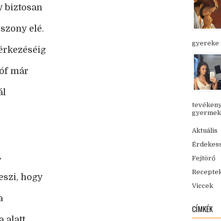
 biztosan
szony elé.
gyereke v
érkezéséig
róf már
ál
tevékeny
gyermekük
Aktuális
Érdekes
,
Fejtörő
Recepte
szi, hogy
Viccek
a
CÍMKÉK
 alatt.