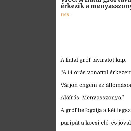
érkezik a menyasszon
11:18
A fiatal gróf táviratot kap.
“A 14 órás vonattal érkeze
Várjon engem az állomáso
Aláírás: Menyasszonya.”
A gróf befogatja a két legs
paripát a kocsi elé, és jóval