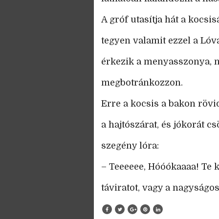
A gróf utasítja hát a kocsis
tegyen valamit ezzel a Ló
érkezik a menyasszonya, n
megbotránkozzon.
Erre a kocsis a bakon rövi
a hajtószárat, és jókorát cs
szegény lóra:
– Teeeeee, Hóóókaaaa! Te 
táviratot, vagy a nagyságos