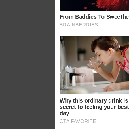
From Baddies To Sweethear
BRAINBERRIES
Why this ordinary drink is
secret to feeling your bes
day
CTA FAVORITE