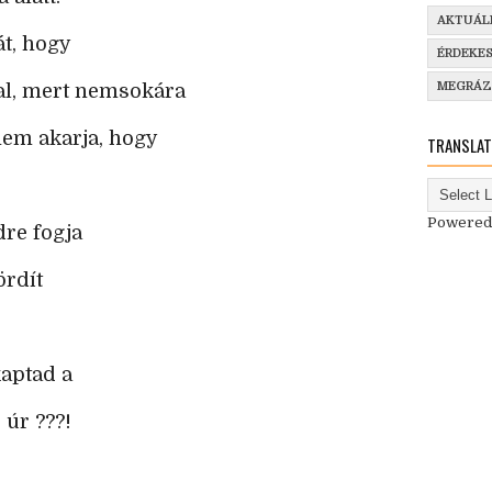
AKTUÁL
át, hogy
ÉRDEKE
MEGRÁ
val, mert nemsokára
em akarja, hogy
TRANSLAT
Powered
dre fogja
ördít
kaptad a
 úr ???!