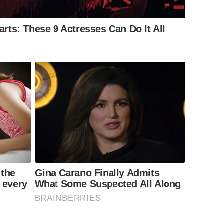
ts: These 9 Actresses Can Do It All
 the
Gina Carano Finally Admits
t every
What Some Suspected All Along
BRAINBERRIES