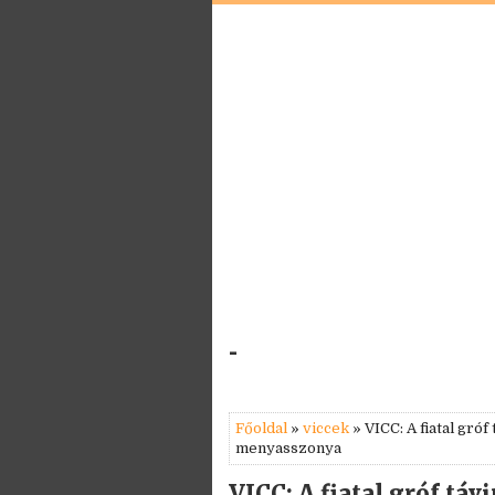
-
Főoldal
»
viccek
» VICC: A fiatal gróf
menyasszonya
VICC: A fiatal gróf táv