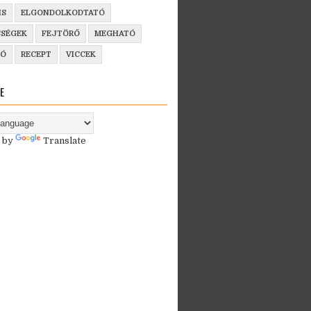
IS
ELGONDOLKODTATÓ
SSÉGEK
FEJTÖRŐ
MEGHATÓ
ZÓ
RECEPT
VICCEK
E
 by
Translate