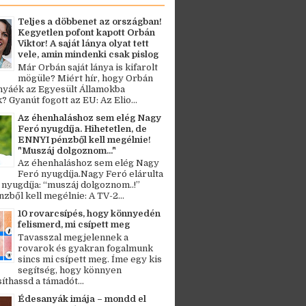
Teljes a döbbenet az országban!
Kegyetlen pofont kapott Orbán
Viktor! A saját lánya olyat tett
vele, amin mindenki csak pislog
Már Orbán saját lánya is kifarolt
mögüle? Miért hír, hogy Orbán
ányáék az Egyesült Államokba
? Gyanút fogott az EU: Az Elio...
Az éhenhaláshoz sem elég Nagy
Feró nyugdíja. Hihetetlen, de
ENNYI pénzből kell megélnie!
"Muszáj dolgoznom..."
Az éhenhaláshoz sem elég Nagy
Feró nyugdíja.Nagy Feró elárulta
 nyugdíja: “muszáj dolgoznom..!”
zből kell megélnie: A TV-2...
10 rovarcsípés, hogy könnyedén
felismerd, mi csípett meg
Tavasszal megjelennek a
rovarok és gyakran fogalmunk
sincs mi csípett meg. Íme egy kis
segítség, hogy könnyen
thassd a támadót...
Édesanyák imája – mondd el