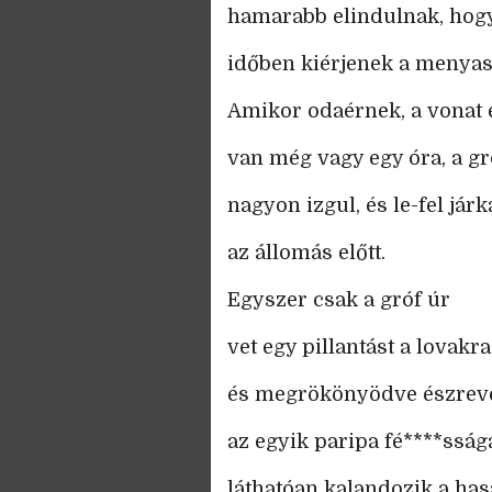
hamarabb elindulnak, hogy
időben kiérjenek a menyas
Amikor odaérnek, a vonat 
van még vagy egy óra, a g
nagyon izgul, és le-fel járk
az állomás előtt.
Egyszer csak a gróf úr
vet egy pillantást a lovakra
és megrökönyödve észreve
az egyik paripa fé****sság
láthatóan kalandozik a hasa