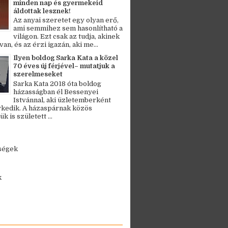
minden nap és gyermekeid
áldottak lesznek!
Az anyai szeretet egy olyan erő,
ami semmihez sem hasonlítható a
világon. Ezt csak az tudja, akinek
an, és az érzi igazán, aki me...
Ilyen boldog Sarka Kata a közel
70 éves új férjével– mutatjuk a
szerelmeseket
Sarka Kata 2018 óta boldog
házasságban él Bessenyei
Istvánnal, aki üzletemberként
kedik. A házaspárnak közös
 is született ...
ségek
k