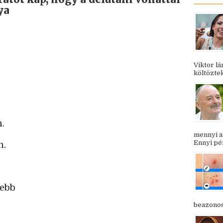
ya
Viktor l
költöztek
m.
mennyi a
Ennyi pén
n.
zebb
beazonosí