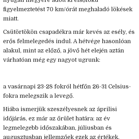
figyelmeztetést 70 km/órát meghaladó lökések
miatt.
Csütörtökön csapadékra már kevés az esély, és
erős felmelegedés indul. A hétvége hasonlóan
alakul, mint az előző, a jövő hét elején aztán
várhatóan még egy nagyot ugrunk:
a vasárnapi 23-28 fokról hétfőn 26-31 Celsius-
fokra melegszik a levegő.
Hiába ismerjük szeszélyesnek az áprilisi
időjárás, ez már az őrület határa: az év
legmelegebb időszakában, júliusban és
augusztusban jellemzőek ezek az értékek.