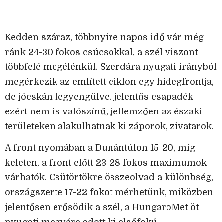
Kedden száraz, többnyire napos idő vár még
ránk 24-30 fokos csúcsokkal, a szél viszont
többfelé megélénkül. Szerdára nyugati irányból
megérkezik az említett ciklon egy hidegfrontja,
de jócskán legyengülve. jelentős csapadék
ezért nem is valószínű, jellemzően az északi
területeken alakulhatnak ki záporok, zivatarok.
A front nyomában a Dunántúlon 15-20, míg
keleten, a front előtt 23-28 fokos maximumok
várhatók. Csütörtökre összeolvad a különbség,
országszerte 17-22 fokot mérhetünk, miközben
jelentősen erősödik a szél, a HungaroMet öt
nyugati megyére adott ki elsőfokú