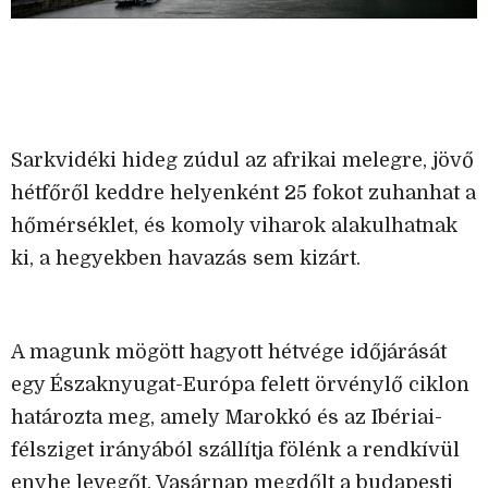
Sarkvidéki hideg zúdul az afrikai melegre, jövő
hétfőről keddre helyenként 25 fokot zuhanhat a
hőmérséklet, és komoly viharok alakulhatnak
ki, a hegyekben havazás sem kizárt.
A magunk mögött hagyott hétvége időjárását
egy Északnyugat-Európa felett örvénylő ciklon
határozta meg, amely Marokkó és az Ibériai-
félsziget irányából szállítja fölénk a rendkívül
enyhe levegőt. Vasárnap megdőlt a budapesti