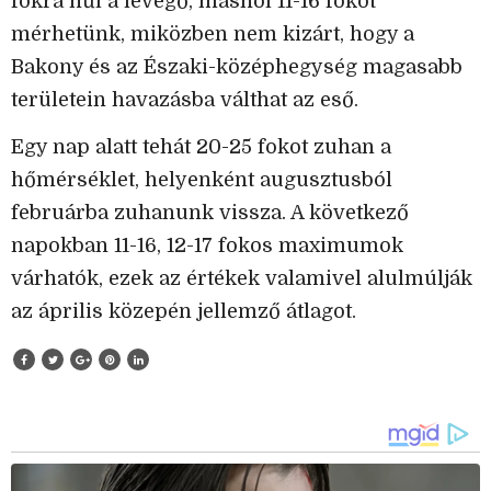
fokra hűl a levegő, máshol 11-16 fokot
mérhetünk, miközben nem kizárt, hogy a
Bakony és az Északi-középhegység magasabb
területein havazásba válthat az eső.
Egy nap alatt tehát 20-25 fokot zuhan a
hőmérséklet, helyenként augusztusból
februárba zuhanunk vissza. A következő
napokban 11-16, 12-17 fokos maximumok
várhatók, ezek az értékek valamivel alulmúlják
az április közepén jellemző átlagot.