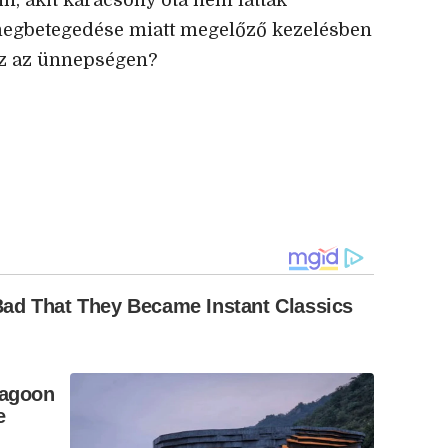
in, akit karácsony óta nem láttak
 megbetegedése miatt megelőző kezelésben
sz az ünnepségen?
ad That They Became Instant Classics
Lagoon
e