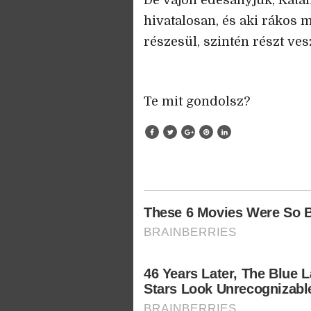
De vajon édesanyjuk, Katal
hivatalosan, és aki rákos
részesül, szintén részt ve
Te mit gondolsz?
These 6 Movies Were So B
BRAINBERRIES
46 Years Later, The Blue 
Stars Look Unrecognizabl
BRAINBERRIES