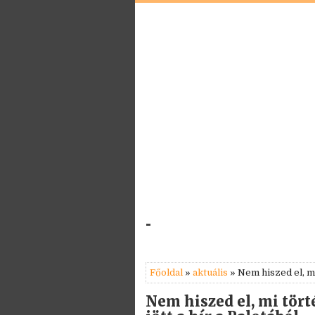
-
Főoldal
»
aktuális
» Nem hiszed el, mi
Nem hiszed el, mi tör