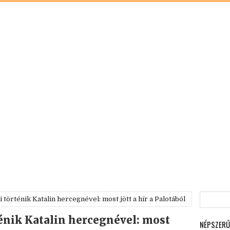
 történik Katalin hercegnével: most jött a hír a Palotából
ténik Katalin hercegnével: most
NÉPSZERŰ