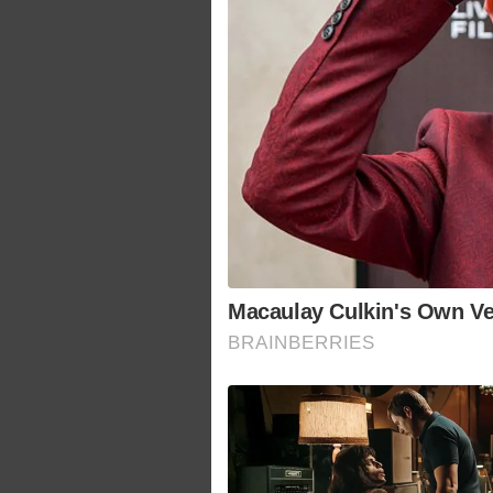
Macaulay Culkin's Own Ve
BRAINBERRIES