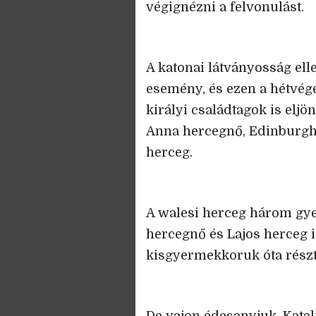
végignézni a felvonulást.
A katonai látványosság ell
esemény, és ezen a hétvé
királyi családtagok is eljö
Anna hercegnő, Edinburgh 
herceg.
A walesi herceg három gye
hercegnő és Lajos herceg i
kisgyermekkoruk óta részt