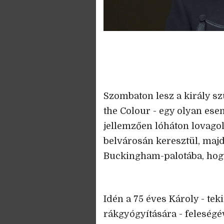
Szombaton lesz a király s
the Colour - egy olyan es
jellemzően lóháton lovago
belvárosán keresztül, majd 
Buckingham-palotába, hogy
Idén a 75 éves Károly - tek
rákgyógyítására - feleségév