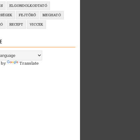
IS
ELGONDOLKODTATÓ
SSÉGEK
FEJTÖRŐ
MEGHATÓ
ZÓ
RECEPT
VICCEK
E
 by
Translate