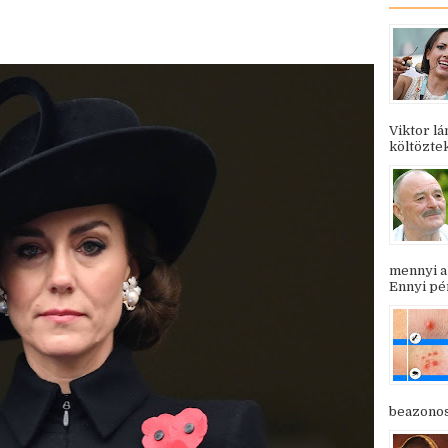
Viktor l
költöztek
mennyi a
Ennyi pén
beazonosí