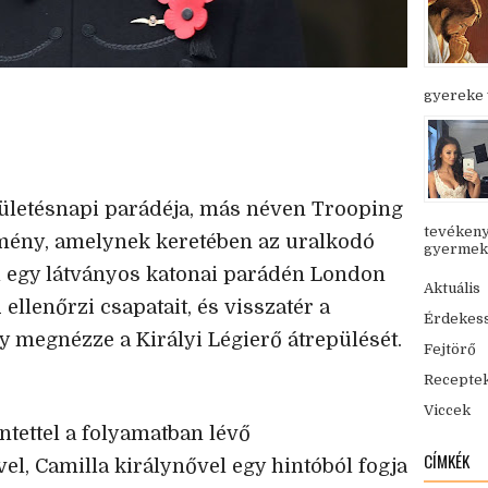
gyereke v
zületésnapi parádéja, más néven Trooping
tevékeny
emény, amelynek keretében az uralkodó
gyermekük
l egy látványos katonai parádén London
Aktuális
ellenőrzi csapatait, és visszatér a
Érdekes
 megnézze a Királyi Légierő átrepülését.
Fejtörő
Recepte
Viccek
intettel a folyamatban lévő
CÍMKÉK
el, Camilla királynővel egy hintóból fogja