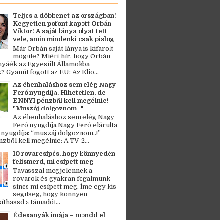
Teljes a döbbenet az országban!
Kegyetlen pofont kapott Orbán
Viktor! A saját lánya olyat tett
vele, amin mindenki csak pislog
Már Orbán saját lánya is kifarolt
mögüle? Miért hír, hogy Orbán
ányáék az Egyesült Államokba
? Gyanút fogott az EU: Az Elio...
Az éhenhaláshoz sem elég Nagy
Feró nyugdíja. Hihetetlen, de
ENNYI pénzből kell megélnie!
"Muszáj dolgoznom..."
Az éhenhaláshoz sem elég Nagy
Feró nyugdíja.Nagy Feró elárulta
 nyugdíja: “muszáj dolgoznom..!”
zből kell megélnie: A TV-2...
10 rovarcsípés, hogy könnyedén
felismerd, mi csípett meg
Tavasszal megjelennek a
rovarok és gyakran fogalmunk
sincs mi csípett meg. Íme egy kis
segítség, hogy könnyen
thassd a támadót...
Édesanyák imája – mondd el