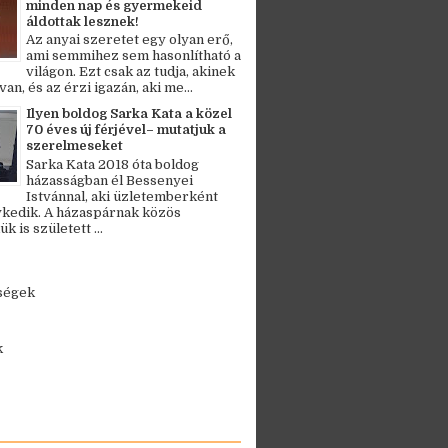
minden nap és gyermekeid
áldottak lesznek!
Az anyai szeretet egy olyan erő,
ami semmihez sem hasonlítható a
világon. Ezt csak az tudja, akinek
an, és az érzi igazán, aki me...
Ilyen boldog Sarka Kata a közel
70 éves új férjével– mutatjuk a
szerelmeseket
Sarka Kata 2018 óta boldog
házasságban él Bessenyei
Istvánnal, aki üzletemberként
kedik. A házaspárnak közös
 is született ...
ségek
k