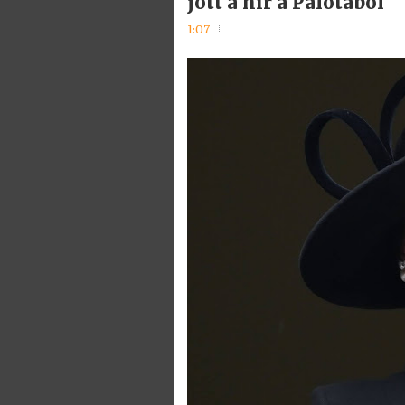
jött a hír a Palotából
1:07