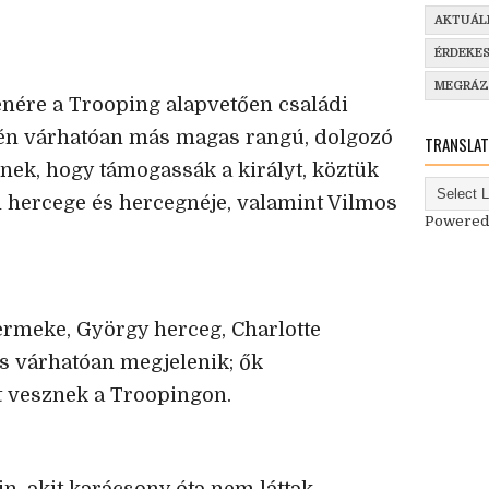
AKTUÁL
ÉRDEKE
MEGRÁ
enére a Trooping alapvetően családi
gén várhatóan más magas rangú, dolgozó
TRANSLAT
nnek, hogy támogassák a királyt, köztük
hercege és hercegnéje, valamint Vilmos
Powered
rmeke, György herceg, Charlotte
s várhatóan megjelenik; ők
 vesznek a Troopingon.