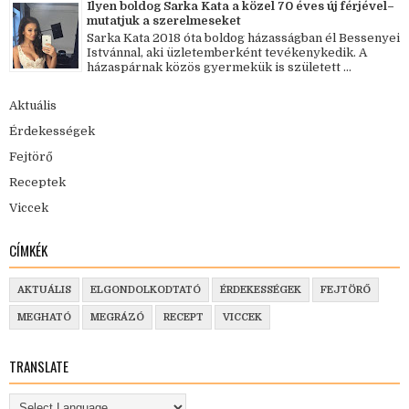
Ilyen boldog Sarka Kata a közel 70 éves új férjével–
mutatjuk a szerelmeseket
Sarka Kata 2018 óta boldog házasságban él Bessenyei
Istvánnal, aki üzletemberként tevékenykedik. A
házaspárnak közös gyermekük is született ...
Aktuális
Érdekességek
Fejtörő
Receptek
Viccek
CÍMKÉK
AKTUÁLIS
ELGONDOLKODTATÓ
ÉRDEKESSÉGEK
FEJTÖRŐ
MEGHATÓ
MEGRÁZÓ
RECEPT
VICCEK
TRANSLATE