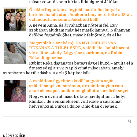
műsorvezetők sem bírtak feldolgozni Játékos...
Örökbe fogadtam a legjobb barátnőm lányát a
hirtelen halála után. Amikor a lány betöltötte a 18-at,
ezt mondta nekem: „Pakolnod kell!”
A nevem Anna, és árvaházban nőttem fel. Egy
szobában aludtam még hét másik lánnyal. Néhányan
örökbe fogadták őket, mások felnőttek, és el ke...
Megszólalt a szakértő, ENNYI ESÉLYE VAN
RÉKÁNAK A TÚLÉLÉSRE, valódi élet-halál harcot
vív a fitneszlady, Lágyrész szarkóma, ez Rubint
Réka diagnózisa
Rubint Réka daganatos betegséggel küzd – árulta el a
fitneszedző a TV2 Napló című műsorában, amely
szombaton kerül adásba. Az első képkockák...
A családom figyelmen kívül hagyott a saját
születésnapi vacsorámon, de mindannyian rám
akartak csapni, amikor meghallották az örökséget
Negyven éven át mások életét javítgattam a helyi
klinikán, de senkinek sem volt ideje a sajátomat
helyrehozni. Furcsa dolog Ohio-ban öregnek...
NÉPSZERŰEK