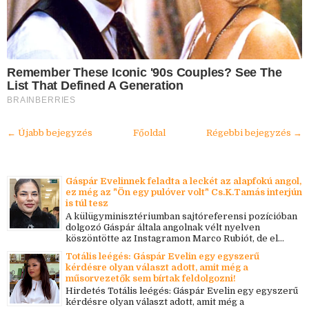
Remember These Iconic '90s Couples? See The
List That Defined A Generation
BRAINBERRIES
← Újabb bejegyzés
Főoldal
Régebbi bejegyzés →
Gáspár Evelinnek feladta a leckét az alapfokú angol,
ez még az "Ön egy pulóver volt" Cs.K.Tamás interjún
is túl tesz
A külügyminisztériumban sajtóreferensi pozícióban
dolgozó Gáspár általa angolnak vélt nyelven
köszöntötte az Instagramon Marco Rubiót, de el...
Totális leégés: Gáspár Evelin egy egyszerű
kérdésre olyan választ adott, amit még a
műsorvezetők sem bírtak feldolgozni!
Hirdetés Totális leégés: Gáspár Evelin egy egyszerű
kérdésre olyan választ adott, amit még a