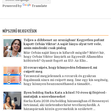
Powered by
Translate
NÉPSZERŰ BEJEGYZÉSEK
Teljes a döbbenet az országban! Kegyetlen pofont
kapott Orbán Viktor! A saját lánya olyat tett vele,
amin mindenki csak pislog
Már Orbán saját lánya is kifarolt mögüle? Miért hír,
hogy Orbán Viktor lányáék az Egyesült Államokba
költöztek? Gyanút fogott az EU: Az Elio...
10 rovarcsípés, hogy könnyedén felismerd, mi
csípett meg
Tavasszal megjelennek a rovarok és gyakran
fogalmunk sincs mi csípett meg. Íme egy kis segítség,
hogy könnyen beazonosíthassd a támadót...
Ilyen boldog Sarka Kata a közel 70 éves új férjével–
mutatjuk a szerelmeseket
Sarka Kata 2018 óta boldog házasságban él Bessenyei
Istvánnal, aki üzletemberként tevékenykedik. A
házaspárnak közös gyermekük is született ...