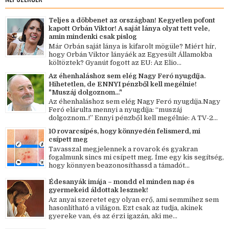
Teljes a döbbenet az országban! Kegyetlen pofont
kapott Orbán Viktor! A saját lánya olyat tett vele,
amin mindenki csak pislog
Már Orbán saját lánya is kifarolt mögüle? Miért hír,
hogy Orbán Viktor lányáék az Egyesült Államokba
költöztek? Gyanút fogott az EU: Az Elio...
Az éhenhaláshoz sem elég Nagy Feró nyugdíja.
Hihetetlen, de ENNYI pénzből kell megélnie!
"Muszáj dolgoznom..."
Az éhenhaláshoz sem elég Nagy Feró nyugdíja.Nagy
Feró elárulta mennyi a nyugdíja: “muszáj
dolgoznom..!” Ennyi pénzből kell megélnie: A TV-2...
10 rovarcsípés, hogy könnyedén felismerd, mi
csípett meg
Tavasszal megjelennek a rovarok és gyakran
fogalmunk sincs mi csípett meg. Íme egy kis segítség,
hogy könnyen beazonosíthassd a támadót...
Édesanyák imája – mondd el minden nap és
gyermekeid áldottak lesznek!
Az anyai szeretet egy olyan erő, ami semmihez sem
hasonlítható a világon. Ezt csak az tudja, akinek
gyereke van, és az érzi igazán, aki me...