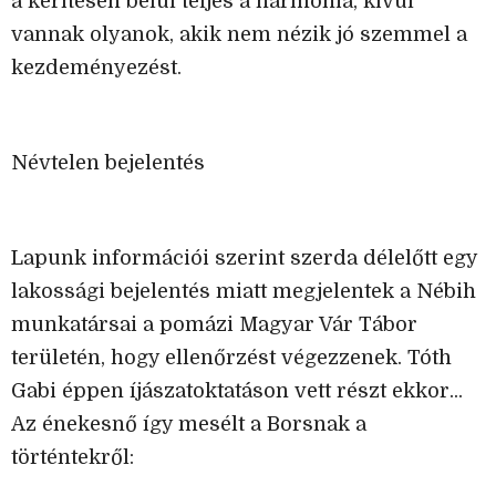
a kerítésen belül teljes a harmónia, kívül
vannak olyanok, akik nem nézik jó szemmel a
kezdeményezést.
Névtelen bejelentés
Lapunk információi szerint szerda délelőtt egy
lakossági bejelentés miatt megjelentek a Nébih
munkatársai a pomázi Magyar Vár Tábor
területén, hogy ellenőrzést végezzenek. Tóth
Gabi éppen íjászatoktatáson vett részt ekkor...
Az énekesnő így mesélt a Borsnak a
történtekről: