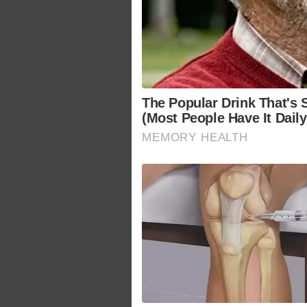
The Popular Drink That's S
(Most People Have It Daily
MEMORY HEALTH