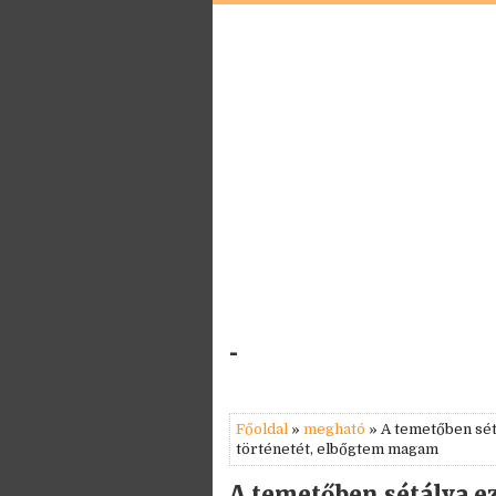
-
Főoldal
»
megható
» A temetőben sétá
történetét, elbőgtem magam
A temetőben sétálva ez