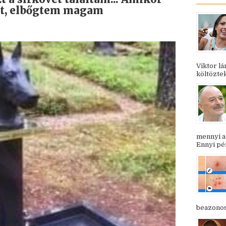
ét, elbőgtem magam
Viktor l
költöztek
mennyi a
Ennyi pén
beazonosí