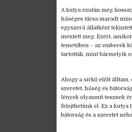
A kutya ezután még hosszú 
hűséges társa maradt min
egyszerű állatként tekintet
mentett meg. Ezért, amikor
temetőben – az emberek köz
tartották, mint bármelyik 
Ahogy a sírkő előtt állta
szeretet, hűség és bátorság
lények olyasmit tesznek é
felejthetünk el. Ez a kutya
bátorság és a szeretet néh