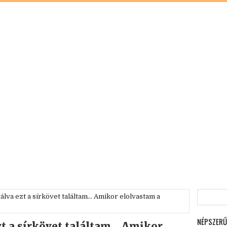
lva ezt a sírkövet találtam... Amikor elolvastam a
NÉPSZERŰ
t a sírkövet találtam... Amikor