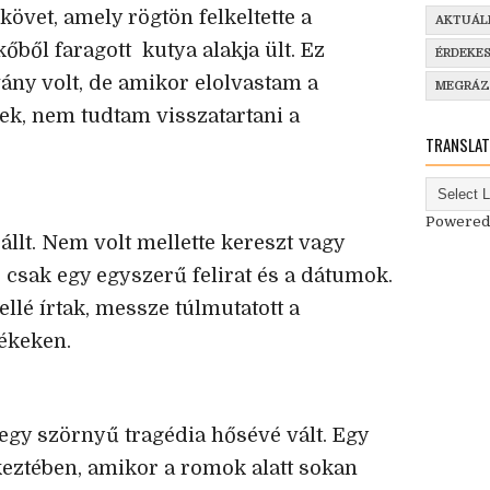
követ, amely rögtön felkeltette a
AKTUÁL
kőből faragott kutya alakja ült. Ez
ÉRDEKE
ány volt, de amikor elolvastam a
MEGRÁ
tek, nem tudtam visszatartani a
TRANSLAT
Powered
állt. Nem volt mellette kereszt vagy
, csak egy egyszerű felirat és a dátumok.
llé írtak, messze túlmutatott a
ékeken.
k, egy szörnyű tragédia hősévé vált. Egy
keztében, amikor a romok alatt sokan