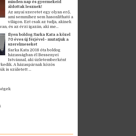
minden nap és gyermekeid
áldottak lesznek!
Az anyai szeretet egy olyan erő,
ami semmihez sem hasonlítható a
világon. Ezt csak az tudja, akinek
an, és az érzi igazán, aki me...
Ilyen boldog Sarka Kata a közel
70 éves új férjével– mutatjuk a
szerelmeseket
Sarka Kata 2018 óta boldog
házasságban él Bessenyei
Istvánnal, aki üzletemberként
kedik. A házaspárnak közös
 is született ...
ségek
k