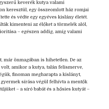
 egyszerű keverék kutya valami
pon keresztül, egy összeomlott ház romjai
gítette és védte egy egyéves kislány életét.
ák kimenteni az élőket a törmelék alól,
ioritása – egészen addig, amíg valami
lt, már önmagában is hihetetlen. De az
volt, amikor a kutya, talán felismerve,
égük, finoman megharapta a kislányt,
 gyermek sírása végül felhívta a mentők
tőjüket – a síró babát és a hősies kutyát –