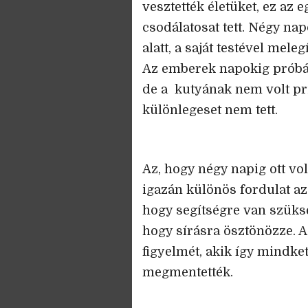
vesztették életüket, ez az
csodálatosat tett. Négy na
alatt, a saját testével mele
Az emberek napokig próbált
de a kutyának nem volt pr
különlegeset nem tett.
Az, hogy négy napig ott vo
igazán különös fordulat az 
hogy segítségre van szüks
hogy sírásra ösztönözze. A
figyelmét, akik így mindket
megmentették.