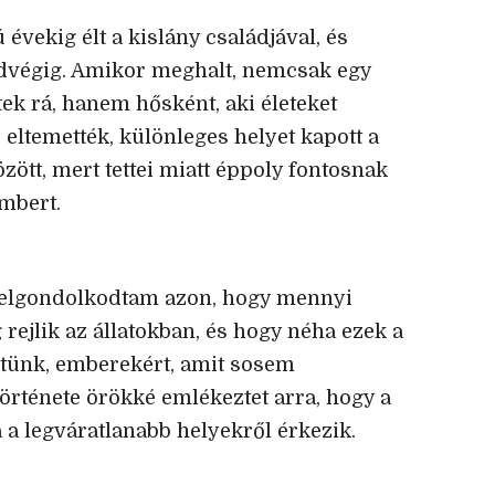
évekig élt a kislány családjával, és
dvégig. Amikor meghalt, nemcsak egy
tek rá, hanem hősként, aki életeket
 eltemették, különleges helyet kapott a
ött, mert tettei miatt éppoly fontosnak
embert.
m, elgondolkodtam azon, hogy mennyi
 rejlik az állatokban, és hogy néha ezek a
rtünk, emberekért, amit sosem
 története örökké emlékeztet arra, hogy a
a a legváratlanabb helyekről érkezik.