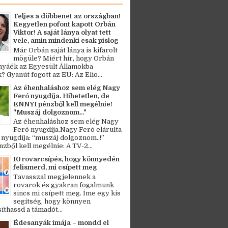
Teljes a döbbenet az országban!
Kegyetlen pofont kapott Orbán
Viktor! A saját lánya olyat tett
vele, amin mindenki csak pislog
Már Orbán saját lánya is kifarolt
mögüle? Miért hír, hogy Orbán
ányáék az Egyesült Államokba
? Gyanút fogott az EU: Az Elio...
Az éhenhaláshoz sem elég Nagy
Feró nyugdíja. Hihetetlen, de
ENNYI pénzből kell megélnie!
"Muszáj dolgoznom..."
Az éhenhaláshoz sem elég Nagy
Feró nyugdíja.Nagy Feró elárulta
 nyugdíja: “muszáj dolgoznom..!”
zből kell megélnie: A TV-2...
10 rovarcsípés, hogy könnyedén
felismerd, mi csípett meg
Tavasszal megjelennek a
rovarok és gyakran fogalmunk
sincs mi csípett meg. Íme egy kis
segítség, hogy könnyen
thassd a támadót...
Édesanyák imája – mondd el