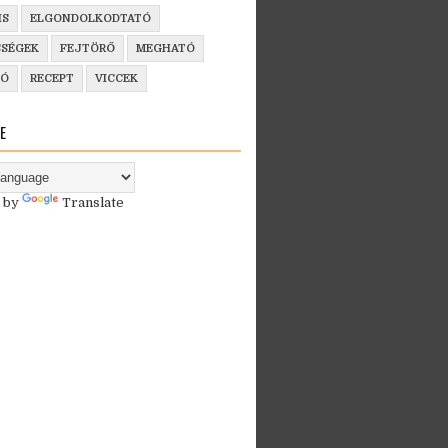
IS
ELGONDOLKODTATÓ
SSÉGEK
FEJTÖRŐ
MEGHATÓ
ZÓ
RECEPT
VICCEK
E
 by
Translate