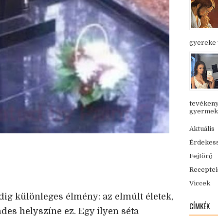
gyereke v
tevékeny
gyermekük
Aktuális
Érdekes
Fejtörő
Recepte
Viccek
ig különleges élmény: az elmúlt életek,
CÍMKÉK
des helyszíne ez. Egy ilyen séta