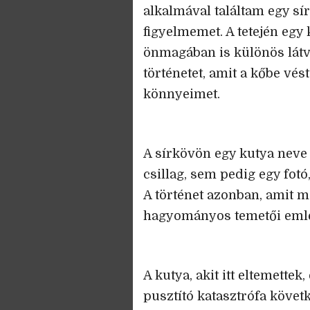
alkalmával találtam egy sír
figyelmemet. A tetején egy 
önmagában is különös látv
történetet, amit a kőbe vés
könnyeimet.
A sírkövön egy kutya neve 
csillag, sem pedig egy fotó
A történet azonban, amit me
hagyományos temetői eml
A kutya, akit itt eltemette
pusztító katasztrófa követ