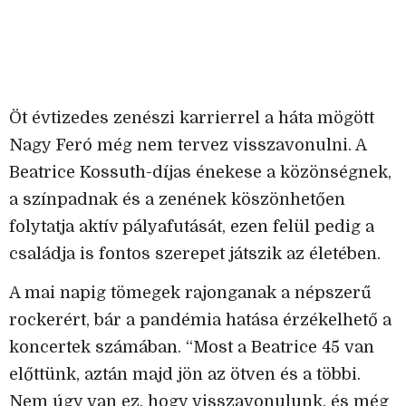
Öt évtizedes zenészi karrierrel a háta mögött
Nagy Feró még nem tervez visszavonulni. A
Beatrice Kossuth-díjas énekese a közönségnek,
a színpadnak és a zenének köszönhetően
folytatja aktív pályafutását, ezen felül pedig a
családja is fontos szerepet játszik az életében.
A mai napig tömegek rajonganak a népszerű
rockerért, bár a pandémia hatása érzékelhető a
koncertek számában. “Most a Beatrice 45 van
előttünk, aztán majd jön az ötven és a többi.
Nem úgy van ez, hogy visszavonulunk, és még