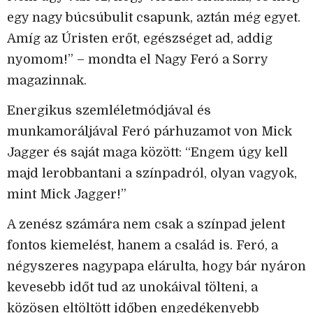
egy nagy búcsúbulit csapunk, aztán még egyet.
Amíg az Úristen erőt, egészséget ad, addig
nyomom!” – mondta el Nagy Feró a Sorry
magazinnak.
Energikus szemléletmódjával és
munkamoráljával Feró párhuzamot von Mick
Jagger és saját maga között: “Engem úgy kell
majd lerobbantani a színpadról, olyan vagyok,
mint Mick Jagger!”
A zenész számára nem csak a színpad jelent
fontos kiemelést, hanem a család is. Feró, a
négyszeres nagypapa elárulta, hogy bár nyáron
kevesebb időt tud az unokáival tölteni, a
közösen eltöltött időben engedékenyebb