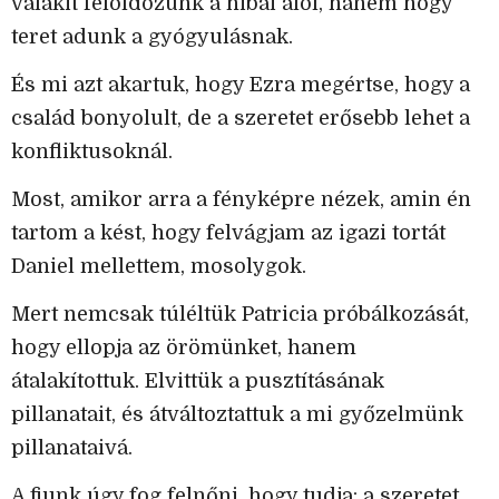
valakit feloldozunk a hibái alól, hanem hogy
teret adunk a gyógyulásnak.
És mi azt akartuk, hogy Ezra megértse, hogy a
család bonyolult, de a szeretet erősebb lehet a
konfliktusoknál.
Most, amikor arra a fényképre nézek, amin én
tartom a kést, hogy felvágjam az igazi tortát
Daniel mellettem, mosolygok.
Mert nemcsak túléltük Patricia próbálkozását,
hogy ellopja az örömünket, hanem
átalakítottuk. Elvittük a pusztításának
pillanatait, és átváltoztattuk a mi győzelmünk
pillanataivá.
A fiunk úgy fog felnőni, hogy tudja: a szeretet