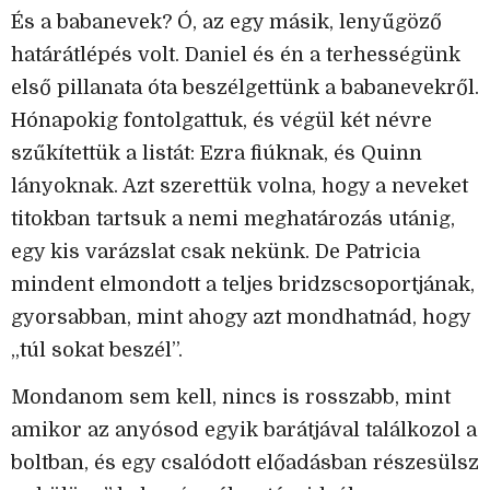
És a babanevek? Ó, az egy másik, lenyűgöző
határátlépés volt. Daniel és én a terhességünk
első pillanata óta beszélgettünk a babanevekről.
Hónapokig fontolgattuk, és végül két névre
szűkítettük a listát: Ezra fiúknak, és Quinn
lányoknak. Azt szerettük volna, hogy a neveket
titokban tartsuk a nemi meghatározás utánig,
egy kis varázslat csak nekünk. De Patricia
mindent elmondott a teljes bridzscsoportjának,
gyorsabban, mint ahogy azt mondhatnád, hogy
„túl sokat beszél”.
Mondanom sem kell, nincs is rosszabb, mint
amikor az anyósod egyik barátjával találkozol a
boltban, és egy csalódott előadásban részesülsz