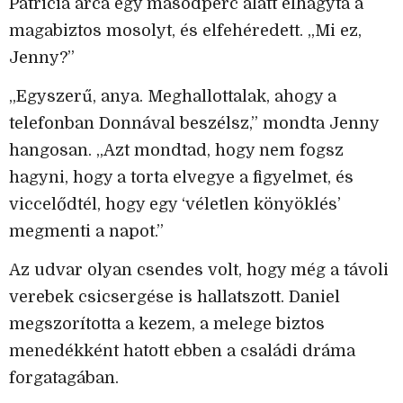
Patricia arca egy másodperc alatt elhagyta a
magabiztos mosolyt, és elfehéredett. „Mi ez,
Jenny?”
„Egyszerű, anya. Meghallottalak, ahogy a
telefonban Donnával beszélsz,” mondta Jenny
hangosan. „Azt mondtad, hogy nem fogsz
hagyni, hogy a torta elvegye a figyelmet, és
viccelődtél, hogy egy ‘véletlen könyöklés’
megmenti a napot.”
Az udvar olyan csendes volt, hogy még a távoli
verebek csicsergése is hallatszott. Daniel
megszorította a kezem, a melege biztos
menedékként hatott ebben a családi dráma
forgatagában.