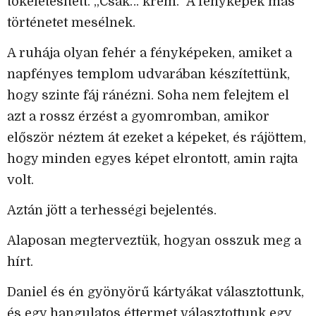
tökéletesített. „Csak… krém.” A fényképek más
történetet mesélnek.
A ruhája olyan fehér a fényképeken, amiket a
napfényes templom udvarában készítettünk,
hogy szinte fáj ránézni. Soha nem felejtem el
azt a rossz érzést a gyomromban, amikor
először néztem át ezeket a képeket, és rájöttem,
hogy minden egyes képet elrontott, amin rajta
volt.
Aztán jött a terhességi bejelentés.
Alaposan megterveztük, hogyan osszuk meg a
hírt.
Daniel és én gyönyörű kártyákat választottunk,
és egy hangulatos éttermet választottunk egy