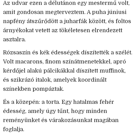
Az udvar ezen a délutánon egy mestermű volt,
amit gondosan megterveztem. A puha júniusi
napfény átszűrődött a juharfák között, és foltos
árnyékokat vetett az tökéletesen elrendezett
asztalra.
Rózsaszín és kék édességek díszítették a szélét.
Volt macarons, finom színátmenetekkel, apró
kérdőjel alakú pálcikákkal díszített muffinok,
és szikrázó italok, amelyek koordinált
színekben pompáztak.
És a közepén: a torta. Egy hatalmas fehér
édesség, amely úgy tűnt, hogy minden
reményünket és várakozásunkat magában
foglalja.