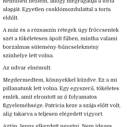
Rémülten néztem, ahogy megragadja a torta
alapját. Egyetlen csuklómozdulattal a torta
eldőlt.
A máz és a rózsaszín rétegek úgy fröccsentek
szét a tökéletesen ápolt fűben, mintha valami
borzalmas sütemény-bűncselekmény
színhelye lett volna.
Az udvar elnémult.
Megdermedtem, könnyekkel küzdve. Ez a mi
pillanatunk lett volna. Egy egyszerű, tökéletes
emlék, amit elrontott az ő folyamatos
figyeleméhsége. Patricia keze a szája előtt volt,
alig takarva a teljesen elégedett vigyort.
Aztán Jenny elkezdett nevetni. Nem ideges