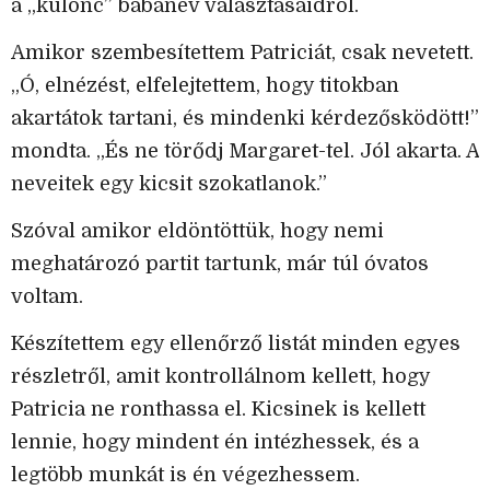
a „különc” babanév választásaidról.
Amikor szembesítettem Patriciát, csak nevetett.
„Ó, elnézést, elfelejtettem, hogy titokban
akartátok tartani, és mindenki kérdezősködött!”
mondta. „És ne törődj Margaret-tel. Jól akarta. A
neveitek egy kicsit szokatlanok.”
Szóval amikor eldöntöttük, hogy nemi
meghatározó partit tartunk, már túl óvatos
voltam.
Készítettem egy ellenőrző listát minden egyes
részletről, amit kontrollálnom kellett, hogy
Patricia ne ronthassa el. Kicsinek is kellett
lennie, hogy mindent én intézhessek, és a
legtöbb munkát is én végezhessem.