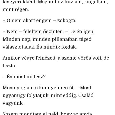
kisgyerekként. Magamhoz húztam, ringattam,
mint régen.
– Ő nem akart engem – zokogta.
– Nem – feleltem őszintén. – De én igen.
Minden nap, minden pillanatban téged
választottalak. És mindig foglak.
Amikor végre felnézett, a szeme vörös volt, de
tiszta.
– És most mi lesz?
Mosolyogtam a könnyeimen át. – Most
ugyanúgy folytatjuk, mint eddig. Család
vagyunk.
Sosem mondtam el neki, hogy az anyja