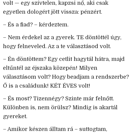
volt — egy szívtelen, kapzsi nő, aki csak
egyetlen dologért jött vissza: pénzért.
– És a fiad? – kérdeztem.
– Nem érdekel az a gyerek. TE döntöttél úgy,
hogy felneveled. Az a te választásod volt.
– Én döntöttem? Egy cetlit hagytál hátra, majd
eltűntél az éjszaka közepén! Milyen
választásom volt? Hogy beadjam a rendszerbe?
Ő is a családunk! KÉT ÉVES volt!
– És most? Tizennégy? Szinte már felnőtt.
Különben is, nem örülsz? Mindig is akartál
gyereket.
– Amikor készen álltam rá – suttogtam,