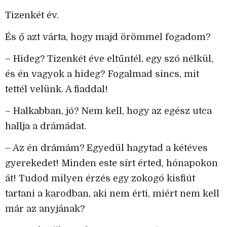
Tizenkét év.
És ő azt várta, hogy majd örömmel fogadom?
– Hideg? Tizenkét éve eltűntél, egy szó nélkül,
és én vagyok a hideg? Fogalmad sincs, mit
tettél velünk. A fiaddal!
– Halkabban, jó? Nem kell, hogy az egész utca
hallja a drámádat.
– Az én drámám? Egyedül hagytad a kétéves
gyerekedet! Minden este sírt érted, hónapokon
át! Tudod milyen érzés egy zokogó kisfiút
tartani a karodban, aki nem érti, miért nem kell
már az anyjának?