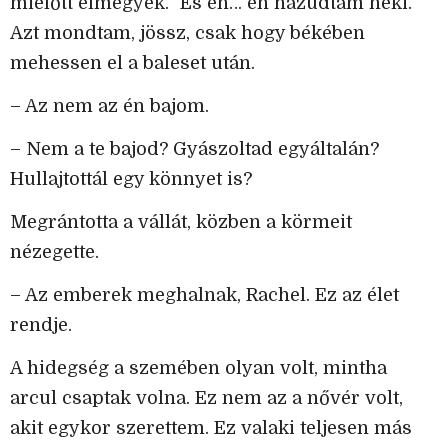
mielőtt elmegyek.” És én… én hazudtam neki.
Azt mondtam, jössz, csak hogy békében
mehessen el a baleset után.
– Az nem az én bajom.
– Nem a te bajod? Gyászoltad egyáltalán?
Hullajtottál egy könnyet is?
Megrántotta a vállát, közben a körmeit
nézegette.
– Az emberek meghalnak, Rachel. Ez az élet
rendje.
A hidegség a szemében olyan volt, mintha
arcul csaptak volna. Ez nem az a nővér volt,
akit egykor szerettem. Ez valaki teljesen más