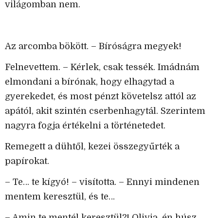
világomban nem.
Az arcomba bökött. – Bíróságra megyek!
Felnevettem. – Kérlek, csak tessék. Imádnám
elmondani a bírónak, hogy elhagytad a
gyerekedet, és most pénzt követelsz attól az
apától, akit szintén cserbenhagytál. Szerintem
nagyra fogja értékelni a történetedet.
Remegett a dühtől, kezei összegyűrték a
papírokat.
– Te… te kígyó! – visította. – Ennyi mindenen
mentem keresztül, és te…
– Amin te mentél keresztül?! Olivia, én húsz