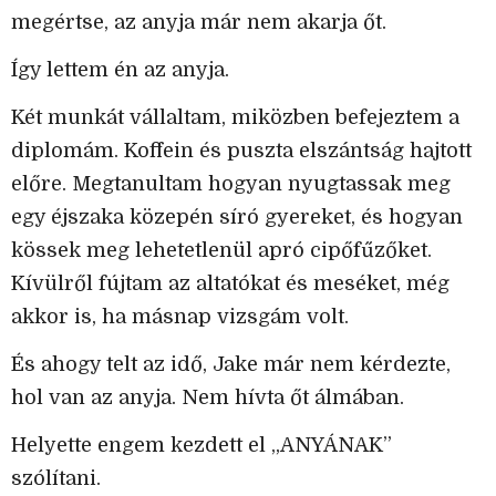
megértse, az anyja már nem akarja őt.
Így lettem én az anyja.
Két munkát vállaltam, miközben befejeztem a
diplomám. Koffein és puszta elszántság hajtott
előre. Megtanultam hogyan nyugtassak meg
egy éjszaka közepén síró gyereket, és hogyan
kössek meg lehetetlenül apró cipőfűzőket.
Kívülről fújtam az altatókat és meséket, még
akkor is, ha másnap vizsgám volt.
És ahogy telt az idő, Jake már nem kérdezte,
hol van az anyja. Nem hívta őt álmában.
Helyette engem kezdett el „ANYÁNAK”
szólítani.