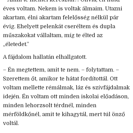
éves voltam. Nekem is voltak álmaim. Utazni
akartam, élni akartam felelősség nélkül pár
évig. Ehelyett pelenkát cseréltem és dupla
műszakokat vállaltam, míg te élted az
„életedet.”
A fájdalom hallatán elhallgatott.
– Én megtettem, amit te nem. – folytattam. –
Szerettem őt, amikor te hátat fordítottál. Ott
voltam mellette rémálmak, láz és szívfájdalmak
idején. Én voltam ott minden iskolai előadáson,
minden lehorzsolt térdnél, minden
mérföldkőnél, amit te kihagytál, mert túl önző
voltál.