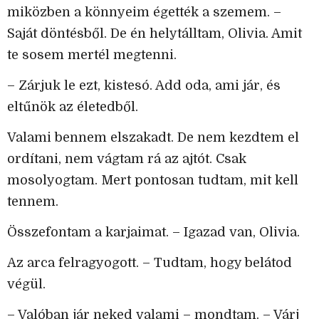
miközben a könnyeim égették a szemem. –
Saját döntésből. De én helytálltam, Olivia. Amit
te sosem mertél megtenni.
– Zárjuk le ezt, kistesó. Add oda, ami jár, és
eltűnök az életedből.
Valami bennem elszakadt. De nem kezdtem el
ordítani, nem vágtam rá az ajtót. Csak
mosolyogtam. Mert pontosan tudtam, mit kell
tennem.
Összefontam a karjaimat. – Igazad van, Olivia.
Az arca felragyogott. – Tudtam, hogy belátod
végül.
– Valóban jár neked valami – mondtam. – Várj