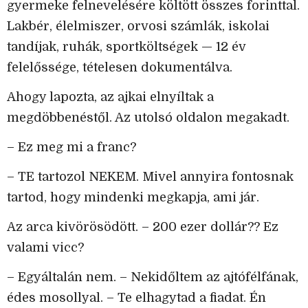
gyermeke felnevelésére költött összes forinttal.
Lakbér, élelmiszer, orvosi számlák, iskolai
tandíjak, ruhák, sportköltségek — 12 év
felelőssége, tételesen dokumentálva.
Ahogy lapozta, az ajkai elnyíltak a
megdöbbenéstől. Az utolsó oldalon megakadt.
– Ez meg mi a franc?
– TE tartozol NEKEM. Mivel annyira fontosnak
tartod, hogy mindenki megkapja, ami jár.
Az arca kivörösödött. – 200 ezer dollár?? Ez
valami vicc?
– Egyáltalán nem. – Nekidőltem az ajtófélfának,
édes mosollyal. – Te elhagytad a fiadat. Én