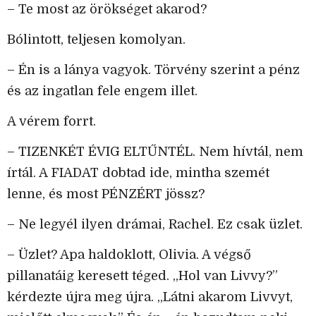
– Te most az örökséget akarod?
Bólintott, teljesen komolyan.
– Én is a lánya vagyok. Törvény szerint a pénz
és az ingatlan fele engem illet.
A vérem forrt.
– TIZENKÉT ÉVIG ELTŰNTÉL. Nem hívtál, nem
írtál. A FIADAT dobtad ide, mintha szemét
lenne, és most PÉNZÉRT jössz?
– Ne legyél ilyen drámai, Rachel. Ez csak üzlet.
– Üzlet? Apa haldoklott, Olivia. A végső
pillanatáig keresett téged. „Hol van Livvy?”
kérdezte újra meg újra. „Látni akarom Livvyt,