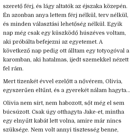
szerető férj, és lágy altatók az éjszaka közepén.
Én azonban anya lettem férj nélkül, terv nélkül,
és minden választási lehetőség nélkül. Egyik
nap még csak egy küszködő húszéves voltam,
aki próbálta befejezni az egyetemet. A
következő nap pedig ott álltam egy totyogóval a
karomban, aki hatalmas, ijedt szemekkel nézett
fel rám.
Mert tizenkét évvel ezelőtt a nővérem, Olivia,
egyszerűen eltűnt, és a gyerekét nálam hagyta…
Olivia nem sírt, nem habozott, sőt még el sem
búcsúzott. Csak úgy otthagyta Jake-et, mintha
egy elnyűtt kabát lett volna, amire már nincs
szüksége. Nem volt annyi tisztesség benne,