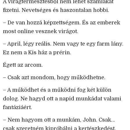
A virágtermesztésből nem lehet számlákat
fizetni. Nevetséges és haszontalan hobbi.
– De van hozzá képzettségem. És az emberek
most online vesznek virágot.
– April, légy reális. Nem vagy te egy farm lány.
Ez nem a Kis ház a prérin.
Égett az arcom.
– Csak azt mondom, hogy működhetne.
– A működhet és a működni fog két külön
dolog. Ne hagyd ott a napid munkádat valami
fantáziáért.
– Nem hagyom ott a munkám, John. Csak…
csak szeretném kipróbálni a kertészkedést.