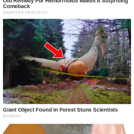
Old Remedy For Hemorrhoids Makes A Surprising
Comeback
DIGESTIVE HEALTH US
Giant Object Found In Forest Stuns Scientists
BUZZDAY