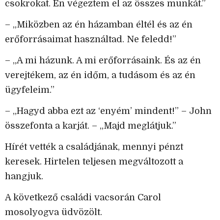
csokrokat. Én végeztem el az összes munkát.”
– „Miközben az én házamban éltél és az én
erőforrásaimat használtad. Ne feledd!”
– „A mi házunk. A mi erőforrásaink. És az én
verejtékem, az én időm, a tudásom és az én
ügyfeleim.”
– „Hagyd abba ezt az ‘enyém’ mindent!” – John
összefonta a karját. – „Majd meglátjuk.”
Hírét vették a családjának, mennyi pénzt
keresek. Hirtelen teljesen megváltozott a
hangjuk.
A következő családi vacsorán Carol
mosolyogva üdvözölt.