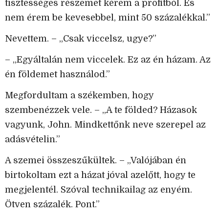
tisztességes részemet kérem a profitból. És
nem érem be kevesebbel, mint 50 százalékkal.”
Nevettem. – „Csak viccelsz, ugye?”
– „Egyáltalán nem viccelek. Ez az én házam. Az
én földemet használod.”
Megfordultam a székemben, hogy
szembenézzek vele. – „A te földed? Házasok
vagyunk, John. Mindkettőnk neve szerepel az
adásvételin.”
A szemei összeszűkültek. – „Valójában én
birtokoltam ezt a házat jóval azelőtt, hogy te
megjelentél. Szóval technikailag az enyém.
Ötven százalék. Pont.”