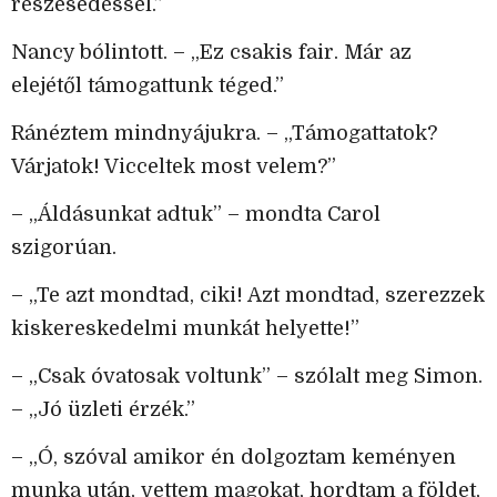
részesedéssel.”
Nancy bólintott. – „Ez csakis fair. Már az
elejétől támogattunk téged.”
Ránéztem mindnyájukra. – „Támogattatok?
Várjatok! Vicceltek most velem?”
– „Áldásunkat adtuk” – mondta Carol
szigorúan.
– „Te azt mondtad, ciki! Azt mondtad, szerezzek
kiskereskedelmi munkát helyette!”
– „Csak óvatosak voltunk” – szólalt meg Simon.
– „Jó üzleti érzék.”
– „Ó, szóval amikor én dolgoztam keményen
munka után, vettem magokat, hordtam a földet,