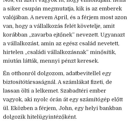
Nos, én azért vagyok itt, hogy elmondjam: néha
a siker csupán megmutatja, kik is az emberek
valójában. A nevem April, és a férjem most azon
van, hogy a vállalkozás felét követelje, amit
korábban „zavarba ejtőnek” nevezett. Ugyanazt
a vállalkozást, amin az egész család nevetett,
hirtelen „családi vállalkozásnak” minősítik,
miután látták, mennyi pénzt keresek.
Én otthonról dolgozom, adatbevitellel egy
biztosítótársaságnál. A számlákat fizeti, de
lassan ölti a lelkemet. Szabadtéri ember
vagyok, aki nyolc órán át egy számítógép előtt
ül. Eközben a férjem, John, egy helyi bankban
dolgozik hitelügyintézőként.