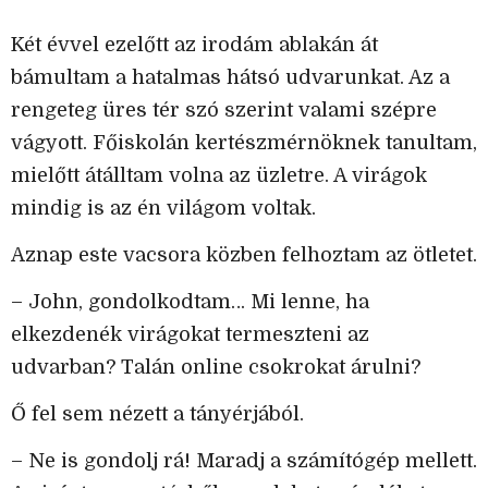
Két évvel ezelőtt az irodám ablakán át
bámultam a hatalmas hátsó udvarunkat. Az a
rengeteg üres tér szó szerint valami szépre
vágyott. Főiskolán kertészmérnöknek tanultam,
mielőtt átálltam volna az üzletre. A virágok
mindig is az én világom voltak.
Aznap este vacsora közben felhoztam az ötletet.
– John, gondolkodtam… Mi lenne, ha
elkezdenék virágokat termeszteni az
udvarban? Talán online csokrokat árulni?
Ő fel sem nézett a tányérjából.
– Ne is gondolj rá! Maradj a számítógép mellett.