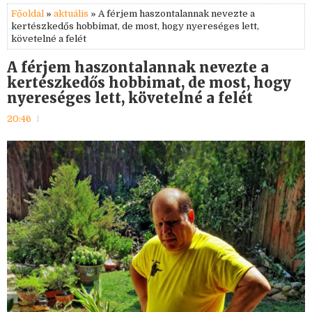
Főoldal
»
aktuális
» A férjem haszontalannak nevezte a
kertészkedős hobbimat, de most, hogy nyereséges lett,
követelné a felét
A férjem haszontalannak nevezte a
kertészkedős hobbimat, de most, hogy
nyereséges lett, követelné a felét
20:46