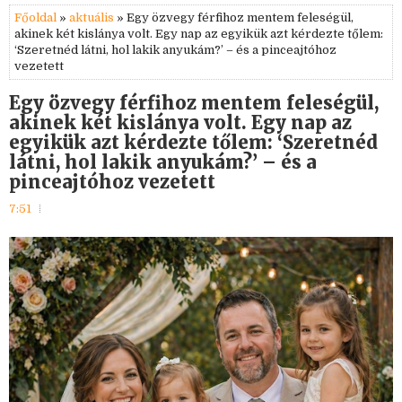
Főoldal
»
aktuális
» Egy özvegy férfihoz mentem feleségül,
akinek két kislánya volt. Egy nap az egyikük azt kérdezte tőlem:
‘Szeretnéd látni, hol lakik anyukám?’ – és a pinceajtóhoz
vezetett
Egy özvegy férfihoz mentem feleségül,
akinek két kislánya volt. Egy nap az
egyikük azt kérdezte tőlem: ‘Szeretnéd
látni, hol lakik anyukám?’ – és a
pinceajtóhoz vezetett
7:51