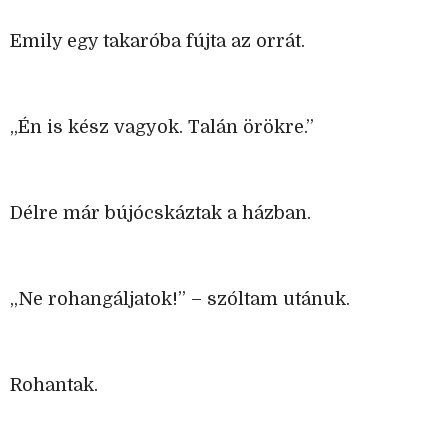
Emily egy takaróba fújta az orrát.
„Én is kész vagyok. Talán örökre.”
Délre már bújócskáztak a házban.
„Ne rohangáljatok!” – szóltam utánuk.
Rohantak.