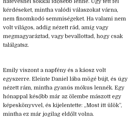
hatévesnél sokkal idősebb lenne. Úgy tett fel
kérdéseket, mintha valódi válaszokat várna,
nem finomkodó semmiségeket. Ha valami nem
volt világos, addig nézett rád, amíg vagy
megmagyaráztad, vagy bevallottad, hogy csak
találgatsz.
Emily viszont a napfény és a káosz volt
egyszerre. Eleinte Daniel lába mögé bújt, és úgy
nézett rám, mintha gyanús mókus lennék. Egy
hónappal később már az ölembe mászott egy
képeskönyvvel, és kijelentette: „Most itt ülök”,
mintha ez már jogilag eldőlt volna.