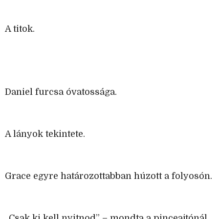
A titok.
Daniel furcsa óvatossága.
A lányok tekintete.
Grace egyre határozottabban húzott a folyosón.
„Csak ki kell nyitnod” – mondta a pinceajtónál.